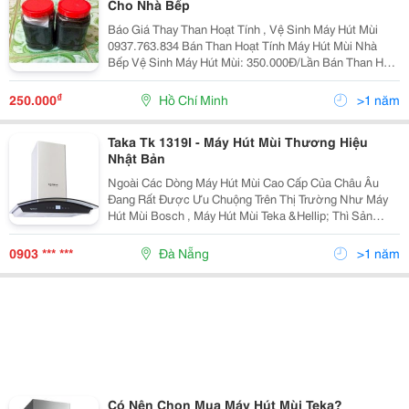
Cho Nhà Bếp
Báo Giá Thay Than Hoạt Tính , Vệ Sinh Máy Hút Mùi
0937.763.834 Bán Than Hoạt Tính Máy Hút Mùi Nhà
Bếp Vệ Sinh Máy Hút Mùi: 350.000Đ/Lần Bán Than Hoạt
Tính 1 Hộp: 250.000Đ Vệ Sinh + Thay Than:
450.000Đ/Lần Vệ Sinh Thay Than Hoạt Tí
₫
250.000
Hồ Chí Minh
>1 năm
Taka Tk 1319I - Máy Hút Mùi Thương Hiệu
Nhật Bản
Ngoài Các Dòng Máy Hút Mùi Cao Cấp Của Châu Âu
Đang Rất Được Ưu Chuộng Trên Thị Trường Như Máy
Hút Mùi Bosch , Máy Hút Mùi Teka &Hellip; Thì Sản
Phẩm Hút Khử Mùi Của Taka Cũng Đang Được Nhiều
Chị Em Nội Trợ Việt Nam Tin Tưởng Và Sử Dụng. Taka
0903 *** ***
Đà Nẵng
>1 năm
Là T
Có Nên Chọn Mua Máy Hút Mùi Teka?