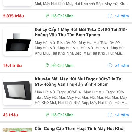
Mui, Máy Hút Khử Mùi, Hút Khóinhà Bếp, Máy Hút Khói,
Hút Mùi Đảo, Hút Mùi Cổ Điển, Hút Mùi Độc Lập Máy Hút
Mù I Faster Fs-0860Wd G Iá Khuyến Mãi
2,835 triệu
Hồ Chí Minh
>1 năm
Đại Lý Cấp 1 Máy Hút Mùi Teka Dvl 90 Tại 515-
Hoàng Văn Thụ-Tân Bình-Tphcm
Máy Hút Mùi Teka Dvl 90 , May Hut Mui Teka Dvl 90 ,
Máy Hút Mùi, May Hut Mui, Hút Mùi, Hut Mui, Máy Hút
Khử Mùi, Hút Khói Nhà Bếp, Máy Hút Khói, Hút Mùi
Đảo, Hút Mùi Cổ Điển, Hút Mùi Độc Lập Máy Hút Mùi
Teka Dvl 90 G Iá Khuyến Mãi :19.400.000 Vn
19,4 triệu
Hồ Chí Minh
>1 năm
Khuyến Mãi Máy Hút Mùi Fagor 3Cft-Tile Tại
515-Hoàng Văn Thụ-Tân Bình-Tphcm
Máy Hút Mùi Fagor 3Cft-Tile , May Hut Mui Fagor 3Cft-
Tile , Máy Hút Mùi, May Hut Mui, Hút Mùi, Hut Mui, Máy
Hút Khử Mùi, Hút Khói Nhà Bếp, Máy Hút Khói, Hút Mùi
Đảo, Hút Mùi Cổ Điển, Hút Mùi Độc Lập Máy Hút Mùi
Fagor 3Cft-Tile Giá Khuyến Mãi : 4
43 triệu
Hồ Chí Minh
>1 năm
Cần Cung Cấp Than Hoạt Tính Máy Hút Khói