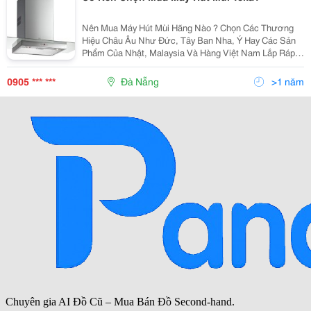
Nên Mua Máy Hút Mùi Hãng Nào ? Chọn Các Thương
Hiệu Châu Âu Như Đức, Tây Ban Nha, Ý Hay Các Sản
Phẩm Của Nhật, Malaysia Và Hàng Việt Nam Lắp Ráp?
Vâng, Thế Giới Máy Hút Mùi Có Vô Vàng Kiểu Dáng,
Thương Hiệu Và Giá Cả Khác Nhau Như Thế Nên Sẽ
0905 *** ***
Đà Nẵng
>1 năm
Gây Khôn