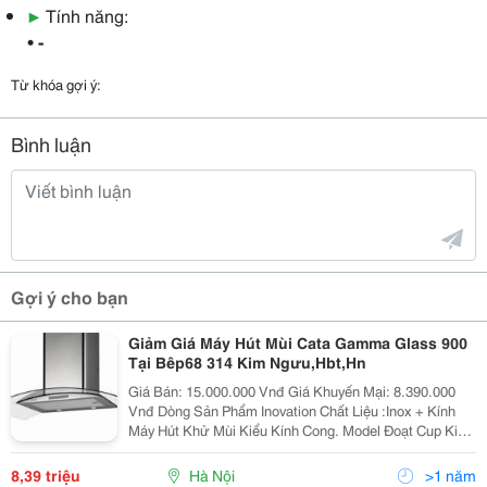
▶
Tính năng:
• -
Từ khóa gợi ý:
Bình luận
Gợi ý cho bạn
Giảm Giá Máy Hút Mùi Cata Gamma Glass 900
Tại Bêp68 314 Kim Ngưu,Hbt,Hn
Giá Bán: 15.000.000 Vnđ Giá Khuyến Mại: 8.390.000
Vnđ Dòng Sản Phẩm Inovation Chất Liệu :Inox + Kính
Máy Hút Khử Mùi Kiểu Kính Cong. Model Đoạt Cup Kiểu
Dáng Đẹp Do Hiệp Hội Các Nhà Tạo Mẫu Công Nghiệp
Trao Tặng
8,39 triệu
Hà Nội
>1 năm