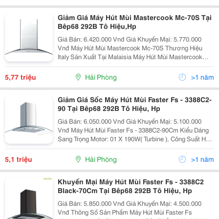
Giảm Giá Máy Hút Mùi Mastercook Mc-70S Tại
Bêp68 292B Tô Hiệu,Hp
Giá Bán: 6.420.000 Vnđ Giá Khuyến Mại: 5.770.000
Vnđ Máy Hút Mùi Mastercook Mc-70S Thương Hiệu
Italy Sản Xuất Tại Malaisia Máy Hút Mùi Mastercook
Mc-70S Nhập Khẩu Nguyên Chiếc Cao Cấp Tại
Bep68.Vn - Showroom Và Đại Lý
5,77 triệu
Hải Phòng
>1 năm
Giảm Giá Sốc Máy Hút Mùi Faster Fs - 3388C2-
90 Tại Bêp68 292B Tô Hiệu, Hp
Giá Bán: 6.050.000 Vnđ Giá Khuyến Mại: 5.100.000
Vnđ Máy Hút Mùi Faster Fs - 3388C2-90Cm Kiểu Dáng
Sang Trọng Motor: 01 X 190W( Turbine ), Công Suất Hút:
850M3/H Độ Ồn: ≪= 60Db, Hút Siêu Êm Điều Khiển:
Phím Nhấn
5,1 triệu
Hải Phòng
>1 năm
Khuyến Mại Máy Hút Mùi Faster Fs - 3388C2
Black-70Cm Tại Bêp68 292B Tô Hiệu, Hp
Giá Bán: 5.850.000 Vnđ Giá Khuyến Mại: 4.500.000
Vnđ Thông Số Sản Phẩm Máy Hút Mùi Faster Fs