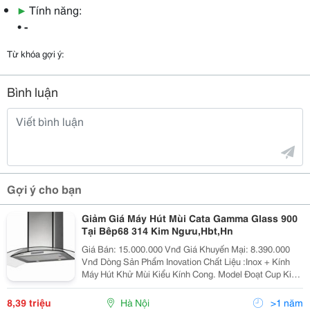
▶
Tính năng:
• -
Từ khóa gợi ý:
Bình luận
Gợi ý cho bạn
Giảm Giá Máy Hút Mùi Cata Gamma Glass 900
Tại Bêp68 314 Kim Ngưu,Hbt,Hn
Giá Bán: 15.000.000 Vnđ Giá Khuyến Mại: 8.390.000
Vnđ Dòng Sản Phẩm Inovation Chất Liệu :Inox + Kính
Máy Hút Khử Mùi Kiểu Kính Cong. Model Đoạt Cup Kiểu
Dáng Đẹp Do Hiệp Hội Các Nhà Tạo Mẫu Công Nghiệp
Trao Tặng
8,39 triệu
Hà Nội
>1 năm