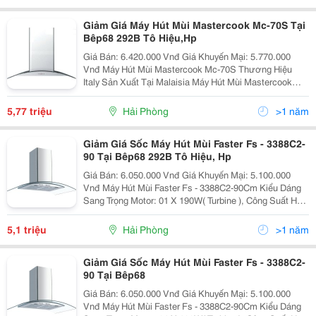
Giảm Giá Máy Hút Mùi Mastercook Mc-70S Tại
Bêp68 292B Tô Hiệu,Hp
Giá Bán: 6.420.000 Vnđ Giá Khuyến Mại: 5.770.000
Vnđ Máy Hút Mùi Mastercook Mc-70S Thương Hiệu
Italy Sản Xuất Tại Malaisia Máy Hút Mùi Mastercook
Mc-70S Nhập Khẩu Nguyên Chiếc Cao Cấp Tại
Bep68.Vn - Showroom Và Đại Lý
5,77 triệu
Hải Phòng
>1 năm
Giảm Giá Sốc Máy Hút Mùi Faster Fs - 3388C2-
90 Tại Bêp68 292B Tô Hiệu, Hp
Giá Bán: 6.050.000 Vnđ Giá Khuyến Mại: 5.100.000
Vnđ Máy Hút Mùi Faster Fs - 3388C2-90Cm Kiểu Dáng
Sang Trọng Motor: 01 X 190W( Turbine ), Công Suất Hút:
850M3/H Độ Ồn: ≪= 60Db, Hút Siêu Êm Điều Khiển:
Phím Nhấn
5,1 triệu
Hải Phòng
>1 năm
Giảm Giá Sốc Máy Hút Mùi Faster Fs - 3388C2-
90 Tại Bêp68
Giá Bán: 6.050.000 Vnđ Giá Khuyến Mại: 5.100.000
Vnđ Máy Hút Mùi Faster Fs - 3388C2-90Cm Kiểu Dáng