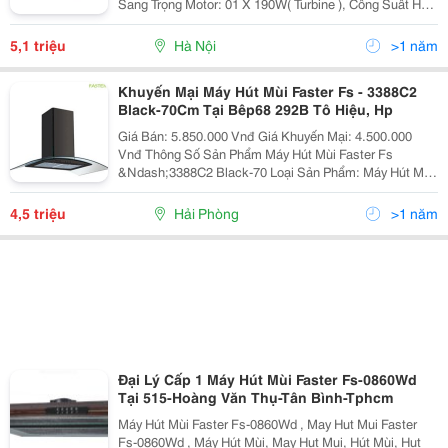
Sang Trọng Motor: 01 X 190W( Turbine ), Công Suất Hút:
850M3/H Độ Ồn: ≪= 60Db, Hút Siêu Êm Điều Khiển:
Phím Nhấn
5,1 triệu
Hà Nội
>1 năm
Khuyến Mại Máy Hút Mùi Faster Fs - 3388C2
Black-70Cm Tại Bêp68 292B Tô Hiệu, Hp
Giá Bán: 5.850.000 Vnđ Giá Khuyến Mại: 4.500.000
Vnđ Thông Số Sản Phẩm Máy Hút Mùi Faster Fs
&Ndash;3388C2 Black-70 Loại Sản Phẩm: Máy Hút Mùi
Tum Kính Mã Sản Phẩm: Fs &Ndash;3388C2
Black&Ndash;70 Hãng Sản Xuất: Fas
4,5 triệu
Hải Phòng
>1 năm
Đại Lý Cấp 1 Máy Hút Mùi Faster Fs-0860Wd
Tại 515-Hoàng Văn Thụ-Tân Bình-Tphcm
Máy Hút Mùi Faster Fs-0860Wd , May Hut Mui Faster
Fs-0860Wd , Máy Hút Mùi, May Hut Mui, Hút Mùi, Hut