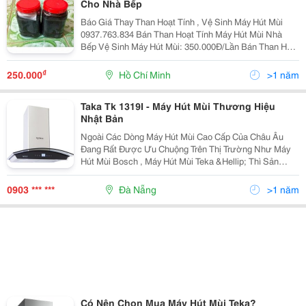
Cho Nhà Bếp
Báo Giá Thay Than Hoạt Tính , Vệ Sinh Máy Hút Mùi
0937.763.834 Bán Than Hoạt Tính Máy Hút Mùi Nhà
Bếp Vệ Sinh Máy Hút Mùi: 350.000Đ/Lần Bán Than Hoạt
Tính 1 Hộp: 250.000Đ Vệ Sinh + Thay Than:
450.000Đ/Lần Vệ Sinh Thay Than Hoạt Tí
₫
250.000
Hồ Chí Minh
>1 năm
Taka Tk 1319I - Máy Hút Mùi Thương Hiệu
Nhật Bản
Ngoài Các Dòng Máy Hút Mùi Cao Cấp Của Châu Âu
Đang Rất Được Ưu Chuộng Trên Thị Trường Như Máy
Hút Mùi Bosch , Máy Hút Mùi Teka &Hellip; Thì Sản
Phẩm Hút Khử Mùi Của Taka Cũng Đang Được Nhiều
Chị Em Nội Trợ Việt Nam Tin Tưởng Và Sử Dụng. Taka
0903 *** ***
Đà Nẵng
>1 năm
Là T
Có Nên Chọn Mua Máy Hút Mùi Teka?