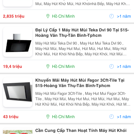
Mui, Máy Hút Khử Mùi, Hút Khóinhà Bếp, Máy Hút Khói,
Hút Mùi Đảo, Hút Mùi Cổ Điển, Hút Mùi Độc Lập Máy Hút
Mù I Faster Fs-0860Wd G Iá Khuyến Mãi
2,835 triệu
Hồ Chí Minh
>1 năm
Đại Lý Cấp 1 Máy Hút Mùi Teka Dvl 90 Tại 515-
Hoàng Văn Thụ-Tân Bình-Tphcm
Máy Hút Mùi Teka Dvl 90 , May Hut Mui Teka Dvl 90 ,
Máy Hút Mùi, May Hut Mui, Hút Mùi, Hut Mui, Máy Hút
Khử Mùi, Hút Khói Nhà Bếp, Máy Hút Khói, Hút Mùi
Đảo, Hút Mùi Cổ Điển, Hút Mùi Độc Lập Máy Hút Mùi
Teka Dvl 90 G Iá Khuyến Mãi :19.400.000 Vn
19,4 triệu
Hồ Chí Minh
>1 năm
Khuyến Mãi Máy Hút Mùi Fagor 3Cft-Tile Tại
515-Hoàng Văn Thụ-Tân Bình-Tphcm
Máy Hút Mùi Fagor 3Cft-Tile , May Hut Mui Fagor 3Cft-
Tile , Máy Hút Mùi, May Hut Mui, Hút Mùi, Hut Mui, Máy
Hút Khử Mùi, Hút Khói Nhà Bếp, Máy Hút Khói, Hút Mùi
Đảo, Hút Mùi Cổ Điển, Hút Mùi Độc Lập Máy Hút Mùi
Fagor 3Cft-Tile Giá Khuyến Mãi : 4
43 triệu
Hồ Chí Minh
>1 năm
Cần Cung Cấp Than Hoạt Tính Máy Hút Khói