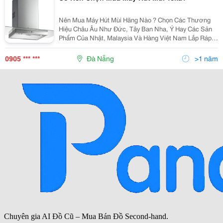
Nên Mua Máy Hút Mùi Hãng Nào ? Chọn Các Thương
Hiệu Châu Âu Như Đức, Tây Ban Nha, Ý Hay Các Sản
Phẩm Của Nhật, Malaysia Và Hàng Việt Nam Lắp Ráp?
Vâng, Thế Giới Máy Hút Mùi Có Vô Vàng Kiểu Dáng,
Thương Hiệu Và Giá Cả Khác Nhau Như Thế Nên Sẽ
0905 *** ***
Đà Nẵng
>1 năm
Gây Khôn