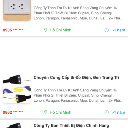
Công Ty Tnhh Tm Dv Kt Ánh Sáng Vàng Chuyên: 1≫
Phân Phối Sỉ Thiết Bị Điện: Clipsal, Sino, Chengli,
Lonon, Paragon, Panasonic, Mpe, Duhal, Ls... 2≫ Phân
Phối Đèn Chiếu Sáng Nội Ngoại Thất: Hufa Lighting,
Fata Lighting, Euroto, Nét Việt, Sano,
0935 *** ***
Hồ Chí Minh
>1 năm
Chuyên Cung Cấp Sỉ Đồ Điện, Đèn Trang Trí
Công Ty Tnhh Tm Dv Kt Ánh Sáng Vàng Chuyên: 1≫
Phân Phối Sỉ Thiết Bị Điện: Clipsal, Sino, Chengli,
Lonon, Paragon, Panasonic, Mpe, Duhal, Ls... 2≫ Phân
Phối Đèn Chiếu Sáng Nội Ngoại Thất: Nét Việt, Euro,
Sano, Quốc Ngọc, 168 Lighting, Kim Lo
0862 *** ***
Hồ Chí Minh
>1 năm
Công Ty Bán Thiết Bị Điện Chính Hãng