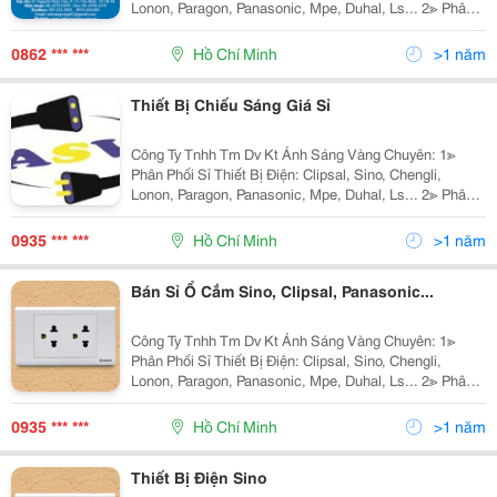
Lonon, Paragon, Panasonic, Mpe, Duhal, Ls... 2≫ Phân
Phối Đèn Chiếu Sáng Nội Ngoại Thất: Hufa Lighting,
Fata Lighting, Euroto, Nét Việt, Sano,
0862 *** ***
Hồ Chí Minh
>1 năm
Thiết Bị Chiếu Sáng Giá Sỉ
Công Ty Tnhh Tm Dv Kt Ánh Sáng Vàng Chuyên: 1≫
Phân Phối Sỉ Thiết Bị Điện: Clipsal, Sino, Chengli,
Lonon, Paragon, Panasonic, Mpe, Duhal, Ls... 2≫ Phân
Phối Đèn Chiếu Sáng Nội Ngoại Thất: Hufa Lighting,
Fata Lighting, Euroto, Nét Việt, Sano,
0935 *** ***
Hồ Chí Minh
>1 năm
Bán Sỉ Ổ Cắm Sino, Clipsal, Panasonic...
Công Ty Tnhh Tm Dv Kt Ánh Sáng Vàng Chuyên: 1≫
Phân Phối Sỉ Thiết Bị Điện: Clipsal, Sino, Chengli,
Lonon, Paragon, Panasonic, Mpe, Duhal, Ls... 2≫ Phân
Phối Đèn Chiếu Sáng Nội Ngoại Thất: Hufa Lighting,
Fata Lighting, Euroto, Nét Việt, Sano,
0935 *** ***
Hồ Chí Minh
>1 năm
Thiết Bị Điện Sino