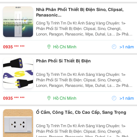
Nhà Phân Phối Thiết Bị Điện Sino, Clipsal,
Panasonic...
Công Ty Tnhh Tm Dv Kt Ánh Sáng Vàng Chuyên: 1≫
Phân Phối Sỉ Thiết Bị Điện: Clipsal, Sino, Chengli,
Lonon, Paragon, Panasonic, Mpe, Duhal, Ls... 2≫ Phân
Phối Đèn Chiếu Sáng Nội Ngoại Thất: Nét Việt, Euro,
Sano, Quốc Ngọc, 168 Lighting, Kim Lo
0935 *** ***
Hồ Chí Minh
>1 năm
Phân Phối Sỉ Thiết Bị Điện
Công Ty Tnhh Tm Dv Kt Ánh Sáng Vàng Chuyên: 1≫
Phân Phối Sỉ Thiết Bị Điện: Clipsal, Sino, Chengli,
Lonon, Paragon, Panasonic, Mpe, Duhal, Ls... 2≫ Phân
Phối Đèn Chiếu Sáng Nội Ngoại Thất: Nét Việt, Euro,
Sano, Quốc Ngọc, 168 Lighting, Kim Lo
0935 *** ***
Hồ Chí Minh
>1 năm
Ổ Cắm, Công Tắc, Cb Cao Cấp, Sang Trọng
Công Ty Tnhh Tm Dv Kt Ánh Sáng Vàng Chuyên: 1≫
Phân Phối Sỉ Thiết Bị Điện: Clipsal, Sino, Chengli,
Lonon, Paragon, Panasonic, Mpe, Duhal, Ls... 2≫ Phân