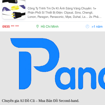
Công Ty Tnhh Tm Dv Kt Ánh Sáng Vàng Chuyên: 1≫
Phân Phối Sỉ Thiết Bị Điện: Clipsal, Sino, Chengli,
Lonon, Paragon, Panasonic, Mpe, Duhal, Ls... 2≫ Phân
Phối Đèn Chiếu Sáng Nội Ngoại Thất: Nét Việt, Euro,
Sano, Quốc Ngọc, 168 Lighting, Kim Lo
0935 *** ***
Hồ Chí Minh
>1 năm