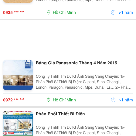
Phối Đèn Chiếu Sáng Nội Ngoại Thất: Nét Việt, Euro,
Sano, Quốc Ngọc, 168 Lighting, Kim Lo
0935 *** ***
Hồ Chí Minh
>1 năm
Bảng Giá Panasonic Tháng 4 Năm 2015
Công Ty Tnhh Tm Dv Kt Ánh Sáng Vàng Chuyên: 1≫
Phân Phối Sỉ Thiết Bị Điện: Clipsal, Sino, Chengli,
Lonon, Paragon, Panasonic, Mpe, Duhal, Ls... 2≫ Phân
Phối Đèn Chiếu Sáng Nội Ngoại Thất: Nét Việt, Euro,
Sano, Quốc Ngọc, 168 Lighting, Kim Lo
0972 *** ***
Hồ Chí Minh
>1 năm
Phân Phối Thiết Bị Điện
Công Ty Tnhh Tm Dv Kt Ánh Sáng Vàng Chuyên: 1≫
Phân Phối Sỉ Thiết Bị Điện: Clipsal, Sino, Chengli,