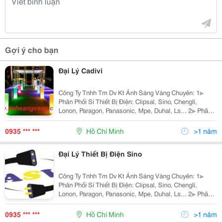
Gợi ý cho bạn
Đại Lý Cadivi
Công Ty Tnhh Tm Dv Kt Ánh Sáng Vàng Chuyên: 1≫
Phân Phối Sỉ Thiết Bị Điện: Clipsal, Sino, Chengli,
Lonon, Paragon, Panasonic, Mpe, Duhal, Ls... 2≫ Phân
Phối Đèn Chiếu Sáng Nội Ngoại Thất: Nét Việt, Euro,
Sano, Quốc Ngọc, 168 Lighting, Kim Lo
0935 *** ***
Hồ Chí Minh
>1 năm
Đại Lý Thiết Bị Điện Sino
Công Ty Tnhh Tm Dv Kt Ánh Sáng Vàng Chuyên: 1≫
Phân Phối Sỉ Thiết Bị Điện: Clipsal, Sino, Chengli,
Lonon, Paragon, Panasonic, Mpe, Duhal, Ls... 2≫ Phân
Phối Đèn Chiếu Sáng Nội Ngoại Thất: Nét Việt, Euro,
Sano, Quốc Ngọc, 168 Lighting, Kim Lo
0935 *** ***
Hồ Chí Minh
>1 năm