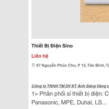
Thiết Bị Điện Sino
Liên hệ
67 Nguyễn Phúc Chu, P 15, Tân Bình, 
Công ty TNHH TM DV KT Ánh Sáng Vàng 
1> Phân phối sỉ thiết bị điện: 
Panasonic, MPE, Duhal, LS...