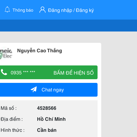
Đăng nhập / Đăng ký
Thông báo
Nguyễn Cao Thắng
0935 *** ***
BẤM ĐỂ HIỆN SỐ
Chat ngay
Mã số :
4528566
Địa điểm :
Hồ Chí Minh
Hình thức :
Cần bán