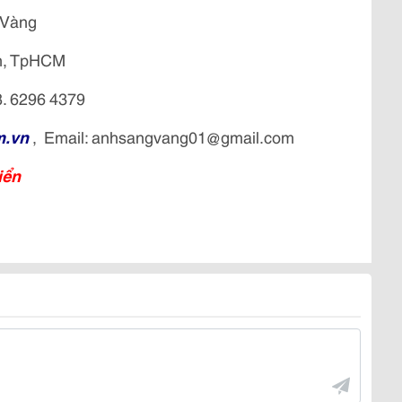
 Vàng
nh, TpHCM
8. 6296 4379
m.vn
, Email: anhsangvang01@gmail.com
iển