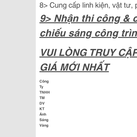
8> Cung cấp linh kiện, vật tư,
9> Nhận thi công & c
chiếu sáng công trì
VUI LÒNG TRUY CẬP
GIÁ MỚI NHẤT
Công
Ty
TNHH
TM
DV
KT
Ánh
Sáng
Vàng