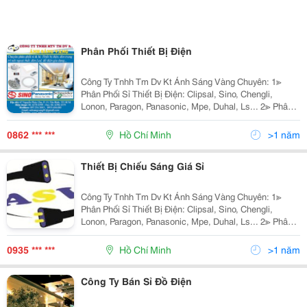
Phân Phối Thiết Bị Điện
Công Ty Tnhh Tm Dv Kt Ánh Sáng Vàng Chuyên: 1≫
Phân Phối Sỉ Thiết Bị Điện: Clipsal, Sino, Chengli,
Lonon, Paragon, Panasonic, Mpe, Duhal, Ls... 2≫ Phân
Phối Đèn Chiếu Sáng Nội Ngoại Thất: Hufa Lighting,
Fata Lighting, Euroto, Nét Việt, Sano,
0862 *** ***
Hồ Chí Minh
>1 năm
Thiết Bị Chiếu Sáng Giá Sỉ
Công Ty Tnhh Tm Dv Kt Ánh Sáng Vàng Chuyên: 1≫
Phân Phối Sỉ Thiết Bị Điện: Clipsal, Sino, Chengli,
Lonon, Paragon, Panasonic, Mpe, Duhal, Ls... 2≫ Phân
Phối Đèn Chiếu Sáng Nội Ngoại Thất: Hufa Lighting,
Fata Lighting, Euroto, Nét Việt, Sano,
0935 *** ***
Hồ Chí Minh
>1 năm
Công Ty Bán Sỉ Đồ Điện