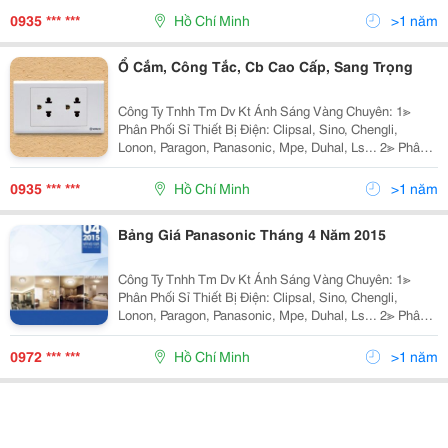
Sano, Quốc Ngọc, 168 Lighting, Kim Lo
0935 *** ***
Hồ Chí Minh
>1 năm
Ổ Cắm, Công Tắc, Cb Cao Cấp, Sang Trọng
Công Ty Tnhh Tm Dv Kt Ánh Sáng Vàng Chuyên: 1≫
Phân Phối Sỉ Thiết Bị Điện: Clipsal, Sino, Chengli,
Lonon, Paragon, Panasonic, Mpe, Duhal, Ls... 2≫ Phân
Phối Đèn Chiếu Sáng Nội Ngoại Thất: Nét Việt, Euro,
Sano, Quốc Ngọc, 168 Lighting, Kim Lo
0935 *** ***
Hồ Chí Minh
>1 năm
Bảng Giá Panasonic Tháng 4 Năm 2015
Công Ty Tnhh Tm Dv Kt Ánh Sáng Vàng Chuyên: 1≫
Phân Phối Sỉ Thiết Bị Điện: Clipsal, Sino, Chengli,
Lonon, Paragon, Panasonic, Mpe, Duhal, Ls... 2≫ Phân
Phối Đèn Chiếu Sáng Nội Ngoại Thất: Nét Việt, Euro,
Sano, Quốc Ngọc, 168 Lighting, Kim Lo
0972 *** ***
Hồ Chí Minh
>1 năm