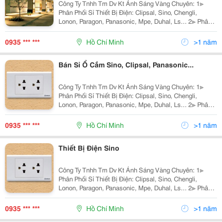
Công Ty Tnhh Tm Dv Kt Ánh Sáng Vàng Chuyên: 1≫
Phân Phối Sỉ Thiết Bị Điện: Clipsal, Sino, Chengli,
Lonon, Paragon, Panasonic, Mpe, Duhal, Ls... 2≫ Phân
Phối Đèn Chiếu Sáng Nội Ngoại Thất: Nét Việt, Euro,
Sano, Quốc Ngọc, 168 Lighting, Kim Lo
0935 *** ***
Hồ Chí Minh
>1 năm
Bán Sỉ Ổ Cắm Sino, Clipsal, Panasonic...
Công Ty Tnhh Tm Dv Kt Ánh Sáng Vàng Chuyên: 1≫
Phân Phối Sỉ Thiết Bị Điện: Clipsal, Sino, Chengli,
Lonon, Paragon, Panasonic, Mpe, Duhal, Ls... 2≫ Phân
Phối Đèn Chiếu Sáng Nội Ngoại Thất: Hufa Lighting,
Fata Lighting, Euroto, Nét Việt, Sano,
0935 *** ***
Hồ Chí Minh
>1 năm
Thiết Bị Điện Sino
Công Ty Tnhh Tm Dv Kt Ánh Sáng Vàng Chuyên: 1≫
Phân Phối Sỉ Thiết Bị Điện: Clipsal, Sino, Chengli,
Lonon, Paragon, Panasonic, Mpe, Duhal, Ls... 2≫ Phân
Phối Đèn Chiếu Sáng Nội Ngoại Thất: Hufa Lighting,
Fata Lighting, Euroto, Nét Việt, Sano,
0935 *** ***
Hồ Chí Minh
>1 năm