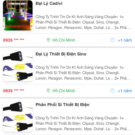
Đại Lý Cadivi
Công Ty Tnhh Tm Dv Kt Ánh Sáng Vàng Chuyên: 1≫
Phân Phối Sỉ Thiết Bị Điện: Clipsal, Sino, Chengli,
Lonon, Paragon, Panasonic, Mpe, Duhal, Ls... 2≫ Phân
Phối Đèn Chiếu Sáng Nội Ngoại Thất: Nét Việt, Euro,
Sano, Quốc Ngọc, 168 Lighting, Kim Lo
0935 *** ***
Hồ Chí Minh
>1 năm
Đại Lý Thiết Bị Điện Sino
Công Ty Tnhh Tm Dv Kt Ánh Sáng Vàng Chuyên: 1≫
Phân Phối Sỉ Thiết Bị Điện: Clipsal, Sino, Chengli,
Lonon, Paragon, Panasonic, Mpe, Duhal, Ls... 2≫ Phân
Phối Đèn Chiếu Sáng Nội Ngoại Thất: Nét Việt, Euro,
Sano, Quốc Ngọc, 168 Lighting, Kim Lo
0935 *** ***
Hồ Chí Minh
>1 năm
Phân Phối Sỉ Thiết Bị Điện
Công Ty Tnhh Tm Dv Kt Ánh Sáng Vàng Chuyên: 1≫
Phân Phối Sỉ Thiết Bị Điện: Clipsal, Sino, Chengli,
Lonon, Paragon, Panasonic, Mpe, Duhal, Ls... 2≫ Phân
Phối Đèn Chiếu Sáng Nội Ngoại Thất: Nét Việt, Euro,