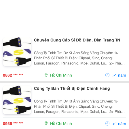
Chuyên Cung Cấp Sỉ Đồ Điện, Đèn Trang Trí
Công Ty Tnhh Tm Dv Kt Ánh Sáng Vàng Chuyên: 1≫
Phân Phối Sỉ Thiết Bị Điện: Clipsal, Sino, Chengli,
Lonon, Paragon, Panasonic, Mpe, Duhal, Ls... 2≫ Phân
Phối Đèn Chiếu Sáng Nội Ngoại Thất: Nét Việt, Euro,
Sano, Quốc Ngọc, 168 Lighting, Kim Lo
0862 *** ***
Hồ Chí Minh
>1 năm
Công Ty Bán Thiết Bị Điện Chính Hãng
Công Ty Tnhh Tm Dv Kt Ánh Sáng Vàng Chuyên: 1≫
Phân Phối Sỉ Thiết Bị Điện: Clipsal, Sino, Chengli,
Lonon, Paragon, Panasonic, Mpe, Duhal, Ls... 2≫ Phân
Phối Đèn Chiếu Sáng Nội Ngoại Thất: Nét Việt, Euro,
Sano, Quốc Ngọc, 168 Lighting, Kim Lo
0935 *** ***
Hồ Chí Minh
>1 năm