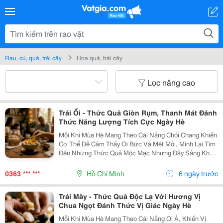
Rau, củ, quả, trái cây
Hoa quả, trái cây
Lọc nâng cao
Trái Ổi - Thức Quả Giòn Rụm, Thanh Mát Đánh
Thức Năng Lượng Tích Cực Ngày Hè
Mỗi Khi Mùa Hè Mang Theo Cái Nắng Chói Chang Khiến
Cơ Thể Dễ Cảm Thấy Oi Bức Và Mệt Mỏi, Mình Lại Tìm
Đến Những Thức Quả Mộc Mạc Nhưng Đầy Sảng Khoái
Để Giải Nhiệt. Giữa Muôn Vàn Các Loại Trái Cây Mùa
Hè Rực Rỡ Sắc Màu, Trái Ổi Giòn Ngọt Luôn Giữ Một...
0363 *** ***
Hồ Chí Minh
6 ngày trước
Trái Mây - Thức Quà Độc Lạ Với Hương Vị
Chua Ngọt Đánh Thức Vị Giác Ngày Hè
Mỗi Khi Mùa Hè Mang Theo Cái Nắng Oi Ả, Khiến Vị