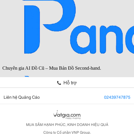
Hỗ trợ
Liên hệ Quảng Cáo
02439747875
MUA SẮM HẠNH PHÚC, KINH DOANH HIỆU QUẢ
Công ty Cổ phần VNP Group.