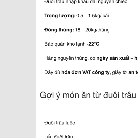
Đuôi trâu nhập khẩu dài nguyên chiếc
Trọng lượng:
0.5 – 1.5kg/ cái
Đóng thùng:
18 – 20kg/thùng
Bảo quản kho lạnh
-22°C
Hàng nguyên thùng, có
ngày sản xuất – 
Đầy đủ
hóa đơn VAT công ty
, giấy tờ
an 
Gợi ý món ăn từ đuôi trâu
Đuôi trâu luộc
Lẩu đuôi trâu