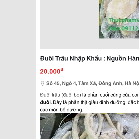
Đuôi Trâu Nhập Khẩu : Nguồn Hà
₫
20.000
Số 45, Ngõ 4, Tàm Xá, Đông Anh, Hà Nộ
Đuôi trâu (đuôi bò)
là phần cuối cùng của con
đuôi
. Đây là phần thịt giàu dinh dưỡng, đặ
các món bổ dưỡng.