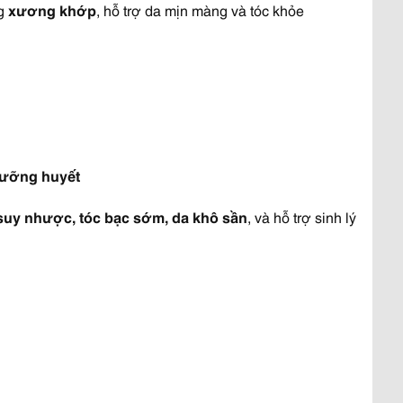
ng
xương khớp
, hỗ trợ da mịn màng và tóc khỏe
 dưỡng huyết
suy nhược, tóc bạc sớm, da khô sần
, và hỗ trợ sinh lý