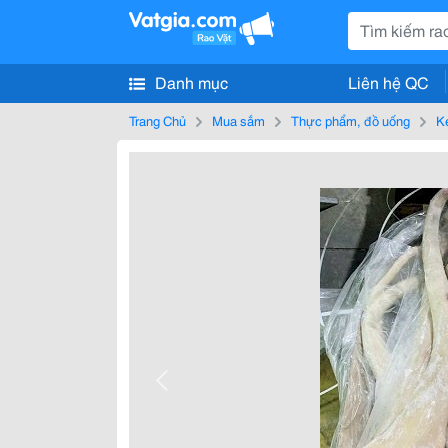
Danh mục
Liên hệ QC
Trang Chủ
Mua sắm
Thực phẩm, đồ uống
K