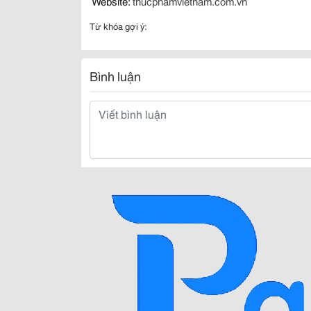
Website:
thucphamvietnam.com.vn
Từ khóa gợi ý:
Bình luận