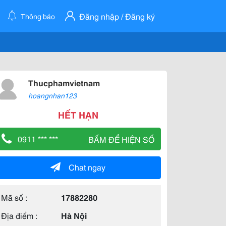
Đăng nhập / Đăng ký
Thông báo
Thucphamvietnam
hoangnhan123
HẾT HẠN
0911 *** ***
BẤM ĐỂ HIỆN SỐ
Chat ngay
Mã số :
17882280
Địa điểm :
Hà Nội