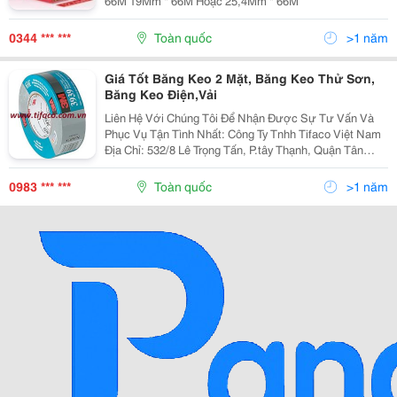
66M 19Mm * 66M Hoặc 25,4Mm * 66M
0344 *** ***
Toàn quốc
>1 năm
Giá Tốt Băng Keo 2 Mặt, Băng Keo Thử Sơn,
Băng Keo Điện,Vải
Liên Hệ Với Chúng Tôi Để Nhận Được Sự Tư Vấn Và
Phục Vụ Tận Tình Nhất: Công Ty Tnhh Tifaco Việt Nam
Địa Chỉ: 532/8 Lê Trọng Tấn, P.tây Thạnh, Quận Tân
Phú,Tp.hồ Chí Minh Email: Info@Tifaco.com Website:
Www.tifaco.com.vn Hotline: 0983.
0983 *** ***
Toàn quốc
>1 năm