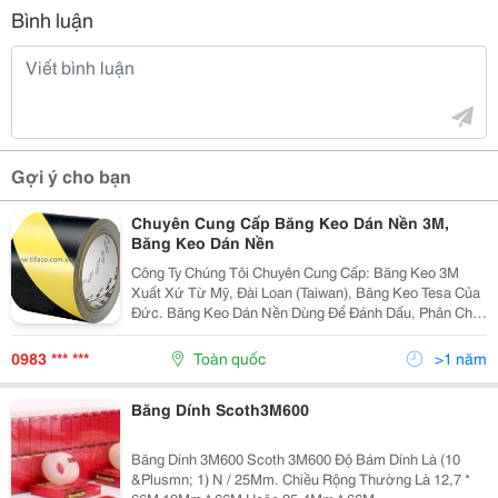
Bình luận
Gợi ý cho bạn
Chuyên Cung Cấp Băng Keo Dán Nền 3M,
Băng Keo Dán Nền
Công Ty Chúng Tôi Chuyên Cung Cấp: Băng Keo 3M
Xuất Xứ Từ Mỹ, Đài Loan (Taiwan), Băng Keo Tesa Của
Đức. Băng Keo Dán Nền Dùng Để Đánh Dấu, Phân Chia
Khu Vực Làm Việc. Tùy Vào Từng Loại Ta Có Thể Dùng
Ở Cầu Thang, Đường Đi Hoặc Khu Vực Nào Đó Xung
0983 *** ***
Toàn quốc
>1 năm
Băng Dính Scoth3M600
Băng Dính 3M600 Scoth 3M600 Độ Bám Dính Là (10
&Plusmn; 1) N / 25Mm. Chiều Rộng Thường Là 12,7 *