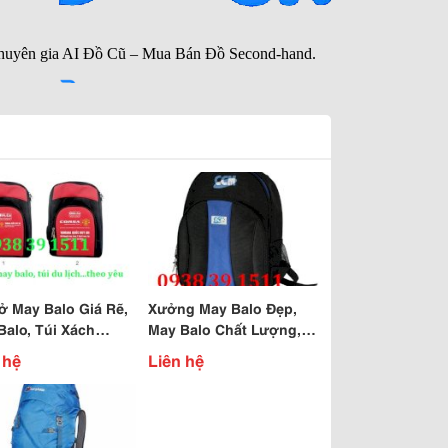
ở May Balo Giá Rẽ,
Xưởng May Balo Đẹp,
Balo, Túi Xách
May Balo Chất Lượng,
g Cáo Theo Yêu
May Balo Theo Yêu Cầu
 hệ
Liên hệ
Giá Rẽ