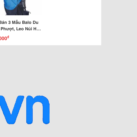
Bán 3 Mẫu Balo Du
 Phượt, Leo Núi Hót
 Mùa Hè Năm 2015
₫
000