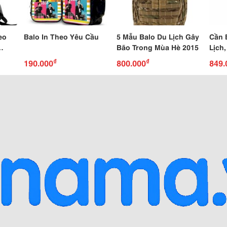
eo
Balo In Theo Yêu Cầu
5 Mẫu Balo Du Lịch Gây
Cần 
Bão Trong Mùa Hè 2015
Lịch,
 Logo
Nhất
₫
₫
190.000
800.000
849.