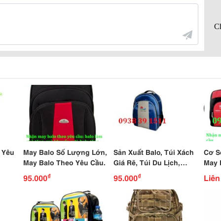
 Yêu
May Balo Số Lượng Lớn,
Sản Xuất Balo, Túi Xách
Cơ S
May Balo Theo Yêu Cầu.
Giá Rẽ, Túi Du Lịch,
May 
Xưởng May Balo Giá Rẽ
Quản
₫
₫
95.000
95.000
Liên
Cầu