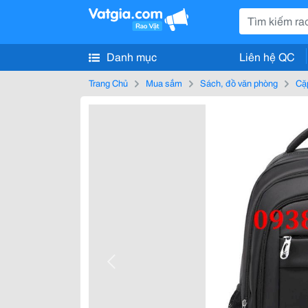
Danh mục
Liên hệ QC
Trang Chủ
Mua sắm
Sách, đồ văn phòng
Cặp