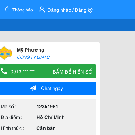
Đăng nhập / Đăng ký
Thông báo
Mỹ Phương
CÔNG TY LIMAC
0913 *** ***
BẤM ĐỂ HIỆN SỐ
Chat ngay
Mã số :
12351981
Địa điểm :
Hồ Chí Minh
Hình thức :
Cần bán