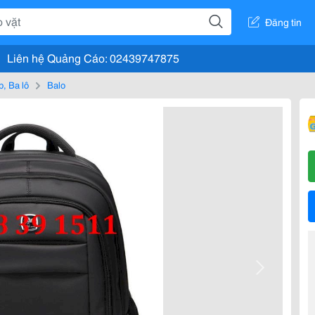
Đăng tin
Liên hệ Quảng Cáo: 02439747875
, Ba lô
Balo