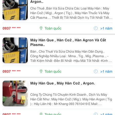
Argon..
Cho Thuê ,Bán Và Sửa Chữa Các Loại Máy Hàn : Máy
Hàn Co2 ( Mig) , Argon ( Tig ) , Máy Hàn Thuốc Và Máy
Cắt Plasma ... Thiết Bị Tốt Nhất Dịch Vụ Tốt Nhất Tiết
Kiệm Nhất Giao Hàng Nhanh Nhất Bảo Trì , Bảo Hành
Tốt Nhất Hãy Liên Hệ :
0937 *** ***
Toàn quốc
>1 năm
Máy Hàn Que , Hàn Co2 , Hàn Agron Và Cắt
Plasma..
Bán , Cho Thuê Và Sửa Chữa Máy Hàn Dân Dụng ,
Công Nghiệp Nhiều Loại : Mma , Tig , Mig ,Plasma .. -
Tiết Kiệm Nhất -Bền Bỉ Nhất -Hậu Mãi Tốt Nhất -Kinh Tế
Nhất Cty Tnhh Tm - Dv -Sx Thái Vinh Khang Hotline :
0937610419 Mr Khang Ema
0937 *** ***
Toàn quốc
>1 năm
Máy Hàn Que , Máy Hàn Co2 , Argon.
Công Ty Chúng Tô Chuyên Kinh Doanh , Dịch Vu Máy
Hàn Cắt Như: Máy Hàn Co2 ( Mig ): Máy Hàn Argon ( Tig
) : Hãy Liên Hệ : Mr Khang 093 7610419 E Mail:
Thaivinhkhang.welding@Gmail.com Địa Chỉ : A 28 /18
Qe 2 Ấp 1 . Xã Bình Hưng , H
0937 *** ***
Toàn quốc
>1 năm