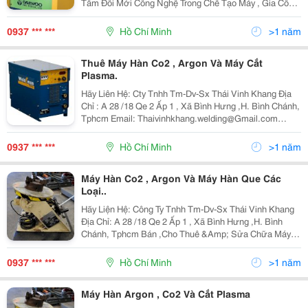
Tâm Đổi Mới Công Nghệ Trong Chế Tạo Máy , Gia Công
Cơ Khí , Hàn Khuôn , Hàn Giàn Giao Và Nhiều Ngành
Liên Quan Đến Hàn Cắt . . Hiên Tại, Chúng T
0937 *** ***
Hồ Chí Minh
>1 năm
Thuê Máy Hàn Co2 , Argon Và Máy Cắt
Plasma.
Hãy Liên Hệ: Cty Tnhh Tm-Dv-Sx Thái Vinh Khang Địa
Chỉ : A 28 /18 Qe 2 Ấp 1 , Xã Bình Hưng ,H. Bình Chánh,
Tphcm Email: Thaivinhkhang.welding@Gmail.com
Phone : Mr Khang 0937 610 419 Bán , Sửa Và Cho Thuê
Máy Hàn ,Máy Cắt Dân Dụng Và Cô
0937 *** ***
Hồ Chí Minh
>1 năm
Máy Hàn Co2 , Argon Và Máy Hàn Que Các
Loại..
Hãy Liện Hệ: Công Ty Tnhh Tm-Dv-Sx Thái Vinh Khang
Địa Chỉ: A 28 /18 Qe 2 Ấp 1 , Xã Bình Hưng ,H. Bình
Chánh, Tphcm Bán ,Cho Thuê &Amp; Sửa Chữa Máy
Hàn 200-1000A ,Máy Cắt Plasma 40A - 200A : - Uy Tín
Nhất - Rẻ Nhất - Nhanh Nhất
0937 *** ***
Hồ Chí Minh
>1 năm
Máy Hàn Argon , Co2 Và Cắt Plasma