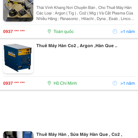
Thái Vinh Khang Nơi Chuyên Bán , Cho Thuê Máy Hàn
Các Loại : Argon ( Tig ) , Co2 ( Mig ) Và Cắt Plasma Của
Nhiều Hãng : Panasonic , Hitachi , Dyna , Esab , Lincoln
, Riland , Jasic , Gubang .... Giá Tốt Nhất Dịch Vụ Tốt
Nhất Bảo Trì Nhanh
0937 *** ***
Toàn quốc
>1 năm
Thuê Máy Hàn Co2 , Argon ,Hàn Que ..
0937 *** ***
Hồ Chí Minh
>1 năm
Thuê Máy Hàn , Sửa Máy Hàn Que , Co2 ,