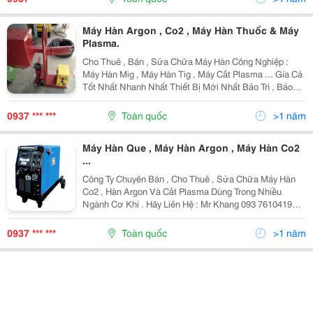
Máy Hàn Argon , Co2 , Máy Hàn Thuốc & Máy
Plasma.
Cho Thuê , Bán , Sửa Chữa Máy Hàn Công Nghiệp :
Máy Hàn Mig , Máy Hàn Tig , Máy Cắt Plasma ... Gía Cả
Tốt Nhất Nhanh Nhất Thiết Bị Mới Nhất Bảo Trì , Bảo
Hành Hoàn Hảo Nhất Liên Hệ : Mr Khang 093 7610419
Email: Thaivinhkhang.welding
0937 *** ***
Toàn quốc
>1 năm
Máy Hàn Que , Máy Hàn Argon , Máy Hàn Co2
...
Công Ty Chuyên Bán , Cho Thuê , Sửa Chữa Máy Hàn
Co2 , Hàn Argon Và Cắt Plasma Dùng Trong Nhiều
Ngành Cơ Khí . Hãy Liên Hệ : Mr Khang 093 7610419
Email: Thaivinhkhang.welding@Gmail.com Add : A 28 /
18 Qe 2 Ấp 1 , X. Bình Hưng , H.bc . Tp.hcm
0937 *** ***
Toàn quốc
>1 năm