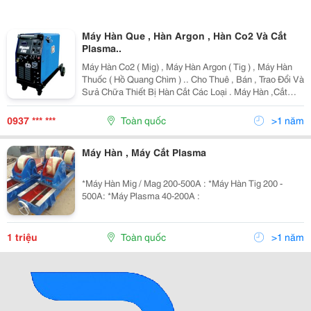
Máy Hàn Que , Hàn Argon , Hàn Co2 Và Cắt
Plasma..
Máy Hàn Co2 ( Mig) , Máy Hàn Argon ( Tig ) , Máy Hàn
Thuốc ( Hồ Quang Chìm ) .. Cho Thuê , Bán , Trao Đổi Và
Sưả Chữa Thiết Bị Hàn Cắt Các Loại . Máy Hàn ,Cắt
Chuyên Dùng Cho Chế Tạo Cơ Khí , Tự Động .V.v.v. Xin
Liên Hệ : Công Ty Tnhh Tm-
0937 *** ***
Toàn quốc
>1 năm
Máy Hàn , Máy Cắt Plasma
*Máy Hàn Mig / Mag 200-500A : *Máy Hàn Tig 200 -
500A: *Máy Plasma 40-200A :
1 triệu
Toàn quốc
>1 năm