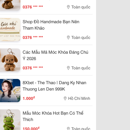
0376 *** ***
Toàn quốc
Shop Đồ Handmade Bạn Nên
Tham Khảo
0376 *** ***
Toàn quốc
Các Mẫu Mã Móc Khóa Đáng Chú
Ý 2026
0376 *** ***
Toàn quốc
8Xbet - The Thao | Dang Ky Nhan
Thuong Len Den 999K
₫
1.000
Hồ Chí Minh
Mẫu Móc Khóa Hot Bạn Có Thể
Thich
₫
150.000
Toàn quốc