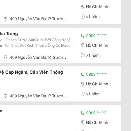
Hồ Chí Minh
>1 năm
409 Nguyễn Văn Bá, P. Trường
ha Trang
0909 *** ***
e - Ospen Được Sản Xuất Bởi Công Nghệ
Hồ Chí Minh
ẩm Tốt Nhất Với Kích Thước Ống Có Đường
>1 năm
iết Kiệ
409 Nguyễn Văn Bá, P. Trường
ệ Cáp Ngầm, Cáp Viễn Thông
0909 *** ***
Hồ Chí Minh
>1 năm
409 Nguyễn Văn Bá, P. Trường
n
0909 *** ***
Hồ Chí Minh