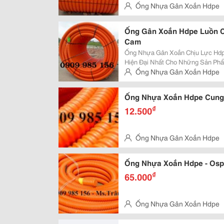
Ống Nhựa Gân Xoắn Hdpe
Thọ, Q.thủ Đức
Ống Gân Xoắn Hdpe Luồn C
Cam
Ống Nhựa Gân Xoắn Chịu Lực Hdp
Hiện Đại Nhất Cho Những Sản Ph
Kính Từ 25Mm Đến 250Mm . Ưu Điểm: Độ Dài Liên Tục, Dễ Dàng Uốn Cong,
Ống Nhựa Gân Xoắn Hdpe
Khả Năng Chịu Lực Lớn, Kinh Tế, T
Thọ, Q.thủ Đức
Ống Nhựa Xoắn Hdpe Cung
₫
12.500
Ống Nhựa Gân Xoắn Hdpe
Thọ, Q.thủ Đức
Ống Nhựa Xoắn Hdpe - Osp
₫
65.000
Ống Nhựa Gân Xoắn Hdpe
Thọ, Q.thủ Đức