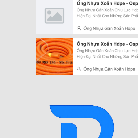
Ống Nhựa Xoắn Hdpe - Osp
Ống Nhựa Gân Xoắn Chịu Lực Hdp
Hiện Đại Nhất Cho Những Sản Ph
Kính Từ 25Mm Đến 250Mm . Ưu Điểm: Độ Dài Liên Tục, Dễ Dàng Uốn Cong,
Khả Năng Chịu Lực Lớn, Kinh Tế, T
Ống Nhựa Gân Xoắn Hdpe
Thọ, Q.thủ Đức
Ống Nhựa Xoắn Hdpe - Osp
Ống Nhựa Gân Xoắn Chịu Lực Hdp
Hiện Đại Nhất Cho Những Sản Ph
Kính Từ 25Mm Đến 250Mm . Ưu Điểm: Độ Dài Liên Tục, Dễ Dàng Uốn Cong,
Khả Năng Chịu Lực Lớn, Kinh Tế, T
Ống Nhựa Gân Xoắn Hdpe
Thọ, Q.thủ Đức