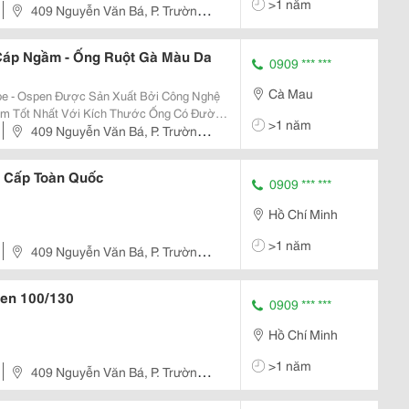
>1 năm
409 Nguyễn Văn Bá, P. Trường
áp Ngầm - Ống Ruột Gà Màu Da
0909 *** ***
Cà Mau
e - Ospen Được Sản Xuất Bởi Công Nghệ
ẩm Tốt Nhất Với Kích Thước Ống Có Đường
>1 năm
409 Nguyễn Văn Bá, P. Trường
iết Kiệ
 Cấp Toàn Quốc
0909 *** ***
Hồ Chí Minh
>1 năm
409 Nguyễn Văn Bá, P. Trường
en 100/130
0909 *** ***
Hồ Chí Minh
>1 năm
409 Nguyễn Văn Bá, P. Trường