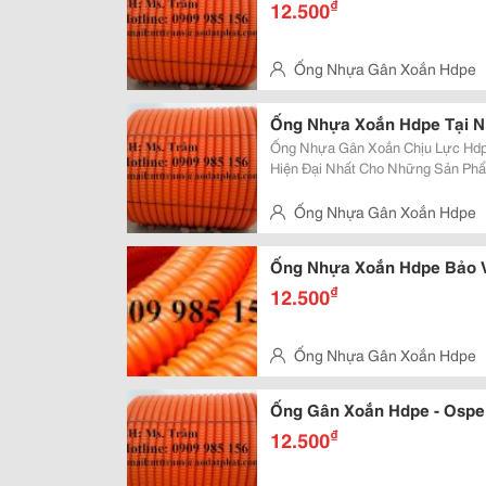
₫
12.500
Ống Nhựa Gân Xoắn Hdpe
Thọ, Q.thủ Đức
Ống Nhựa Xoắn Hdpe Tại N
Ống Nhựa Gân Xoắn Chịu Lực Hdp
Hiện Đại Nhất Cho Những Sản Ph
Kính Từ 25Mm Đến 250Mm . Ưu Điểm: Độ Dài Liên Tục, Dễ Dàng Uốn Cong,
Khả Năng Chịu Lực Lớn, Kinh Tế, T
Ống Nhựa Gân Xoắn Hdpe
Thọ, Q.thủ Đức
Ống Nhựa Xoắn Hdpe Bảo V
₫
12.500
Ống Nhựa Gân Xoắn Hdpe
Thọ, Q.thủ Đức
Ống Gân Xoắn Hdpe - Ospe
₫
12.500