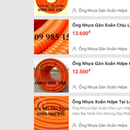
Ống Nhựa Gân Xoắn Hdpe
Thọ, Q.thủ Đức
Ống Nhựa Gân Xoắn Chịu L
₫
13.600
Ống Nhựa Gân Xoắn Hdpe
Thọ, Q.thủ Đức
Ống Nhựa Gân Xoắn Hdpe 
₫
12.500
Ống Nhựa Gân Xoắn Hdpe
Thọ, Q.thủ Đức
Ống Nhựa Xoắn Hdpe Tại L
Ống Nhựa Gân Xoắn Chịu Lực Hdp
Hiện Đại Nhất Cho Những Sản Phẩm Tốt Nhất. Kích 
Kính Từ 25Mm Đến 250Mm . Ưu Điểm: Độ Dài Liên Tục, Dễ Dàng Uốn Cong,
Khả Năng Chịu Lực Lớn, Kinh Tế, T
Ống Nhựa Gân Xoắn Hdpe