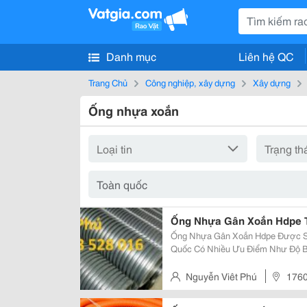
Danh mục
Liên hệ QC
Trang Chủ
Công nghiệp, xây dựng
Xây dựng
Ống nhựa xoắn
Ống Nhựa Gân Xoắn Hdpe 
Ống Nhựa Gân Xoắn Hdpe Được S
Quốc Có Nhiều Ưu Điểm Như Độ Bề
Ăn Mòn. Ống Được Sản Xuất Từ Hạ
Sát, Chế Độ Dòng Chảy Tốt, Giữa 
Nguyễn Viêt Phú
1760
Chí Minh, Việt Nam