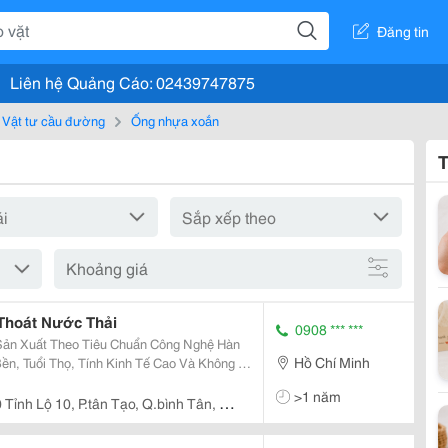
Đăng tin
Liên hệ Quảng Cáo: 02439747875
Vật tư cầu đường
Ống nhựa xoắn
T
Khoảng giá
Thoát Nước Thải
0908 *** ***
ản Xuất Theo Tiêu Chuẩn Công Nghệ Hàn
Hồ Chí Minh
n, Tuổi Thọ, Tính Kinh Tế Cao Và Không Bị
t Hdpe Mật Độ Cao, Phía Trong Rộng Ít Ma
>1 năm
Vách T
 Tỉnh Lộ 10, P.tân Tạo, Q.bình Tân, Hồ