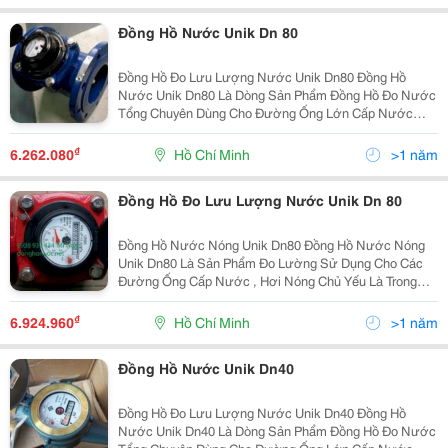
Đồng Hồ Nước Unik Dn 80
Đồng Hồ Đo Lưu Lượng Nước Unik Dn80 Đồng Hồ
Nước Unik Dn80 Là Dòng Sản Phẩm Đồng Hồ Đo Nước
Tổng Chuyên Dùng Cho Đường Ống Lớn Cấp Nước
Của Các Tòa Nhà , Chung Cư , Đường Ống Nước Sạch
Chính Của Quận , Huyện Hoặc Dùng Làm Đồng Hồ Đo
₫
6.262.080
Hồ Chí Minh
>1 năm
Lưu Lượng Nước
Đồng Hồ Đo Lưu Lượng Nước Unik Dn 80
Đồng Hồ Nước Nóng Unik Dn80 Đồng Hồ Nước Nóng
Unik Dn80 Là Sản Phẩm Đo Lường Sử Dụng Cho Các
Đường Ống Cấp Nước , Hơi Nóng Chủ Yếu Là Trong
Các Nhà Máy Và Xí Nghiệp Dệt , Hóa Chất . Đồng Hồ
Nước Nóng Unik Dn80 Size : Dn80 Kết Nối : Bíc
₫
6.924.960
Hồ Chí Minh
>1 năm
Đồng Hồ Nước Unik Dn40
Đồng Hồ Đo Lưu Lượng Nước Unik Dn40 Đồng Hồ
Nước Unik Dn40 Là Dòng Sản Phẩm Đồng Hồ Đo Nước