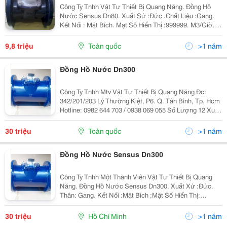
Công Ty Tnhh Vật Tư Thiết Bị Quang Năng. Đồng Hồ
Nước Sensus Dn80. Xuất Sứ :Đức .Chất Liệu :Gang.
Kết Nối : Mặt Bích. Mạt Số Hiển Thị :999999. M3/Giờ.
Hàng Mới 100% Bảo Hành 12 Tháng.uy Tín, Chât
Lượng Luôn Đặt Lên Hàng Đầu.giao Hàng Nhanh Chóng
9,8 triệu
Toàn quốc
>1 năm
,
Đồng Hồ Nước Dn300
Công Ty Tnhh Mtv Vật Tư Thiết Bị Quang Năng Đc:
342/201/203 Lý Thường Kiệt, P6. Q. Tân Bình, Tp. Hcm
Hotline: 0982 644 703 / 0938 069 055 Số Lượng 12 Xuất
Xứ Hàng Công Ty Bảo Hành 12
30 triệu
Toàn quốc
>1 năm
Đồng Hồ Nước Sensus Dn300
Công Ty Tnhh Một Thành Viên Vật Tư Thiết Bị Quang
Năng. Đồng Hồ Nước Sensus Dn300. Xuất Xứ :Đức.
Thân: Gang. Kết Nối :Mặt Bích ;Mặt Số Hiển Thị:
999999. Dn300. Kiểu Hoạt Động: Từ . Hàng Mới 100%
Bảo Hành 12 Tháng,Uy Tín ,Chất Lượng, Giao Hàng
30 triệu
Hồ Chí Minh
>1 năm
Nhan