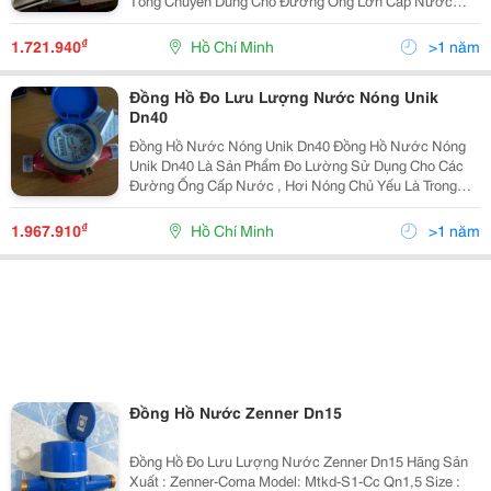
Tổng Chuyên Dùng Cho Đường Ống Lớn Cấp Nước
Của Các Tòa Nhà , Chung Cư , Đường Ống Nước Sạch
Chính Của Quận , Huyện Hoặc Dùng Làm Đồng Hồ Đo
₫
1.721.940
Hồ Chí Minh
>1 năm
Lưu Lượng Nước
Đồng Hồ Đo Lưu Lượng Nước Nóng Unik
Dn40
Đồng Hồ Nước Nóng Unik Dn40 Đồng Hồ Nước Nóng
Unik Dn40 Là Sản Phẩm Đo Lường Sử Dụng Cho Các
Đường Ống Cấp Nước , Hơi Nóng Chủ Yếu Là Trong
Các Nhà Máy Và Xí Nghiệp Dệt , Hóa Chất . Đồng Hồ
Nước Nóng Unik Dn40 Size : Dn40 Kết Nối : Bíc
₫
1.967.910
Hồ Chí Minh
>1 năm
Đồng Hồ Nước Zenner Dn15
Đồng Hồ Đo Lưu Lượng Nước Zenner Dn15 Hãng Sản
Xuất : Zenner-Coma Model: Mtkd-S1-Cc Qn1,5 Size :