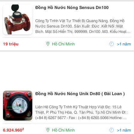
Đồng Hồ Nước Nóng Sensus Dn100
Công Ty Tnhh Vật Tư Thiết Bị Quang Năng. Đồng Hồ
Nước Sensus Dn100. Sản Xuất :Đức .Kết Nối :Mặt
Bích. Mặt Số Hiển Thị. 999999. Dn100 .M3. Kiểu Hoạt
Động :Từ. Hàng Mới 100%,Bảo Hành 12 Tháng.giao
Hàng Nhanh Chóng Tận Nơi,Uy Tín ,Chất Lượng.qúy
19 triệu
Hồ Chí Minh
>1 năm
Khác
Đồng Hồ Nước Nóng Unik Dn80 ( Đài Loan )
Liên Hệ Công Ty Tnhh Kỹ Thuật Hợp Việt Đc: 15 Lê
Thiệt, P. Phú Thọ Hòa, Q. Tân Phú, Tp.hồ Chí Minh Đt :
(+84 8) 6267 5677 - Fax : (+84 8) 6265 5066 Hotline:
0903 056 455 - 0914654500 Email: Info@Hopviet.vn -
Website: Www.hopviet.vn
₫
6.924.960
Hồ Chí Minh
>1 năm