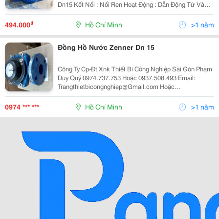
Dn15 Kết Nối : Nối Ren Hoạt Động : Dẫn Động Từ Và
Dạng Cơ Kiểu Hiển Thị Sô Trực Tiếp : 0000,000M3 Với
Size 21, 00000M3 Với Size : 27 -
₫
494.000
Hồ Chí Minh
>1 năm
Đồng Hồ Nước Zenner Dn 15
Công Ty Cp-Đt Xnk Thiết Bi Công Nghiệp Sài Gòn Phạm
Duy Quý 0974.737.753 Hoặc 0937.508.493 Email:
Trangthietbicongnghiep@Gmail.com Hoặc
Vandonghonuoc@Gmail.c
0974 *** ***
Hồ Chí Minh
>1 năm