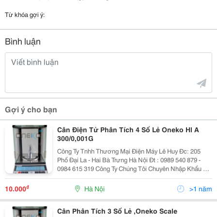
Từ khóa gợi ý:
Bình luận
Gợi ý cho bạn
Cân Điện Tử Phân Tích 4 Số Lẻ Oneko Hl A
300/0,001G
Công Ty Tnhh Thương Mại Điện Máy Lê Huy Đc: 205
Phố Đại La - Hai Bà Trưng Hà Nội Đt : 0989 540 879 -
0984 615 319 Công Ty Chúng Tôi Chuyên Nhập Khẩu Và
Phân Phối Các Loại Cân Điện Tử Kỹ Thuật Hàng Chính
Hãng Cân Phân Tích Oneko Hl-3
₫
10.000
Hà Nội
>1 năm
Cân Phân Tích 3 Số Lẻ ,Oneko Scale