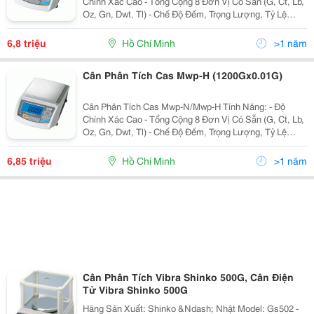
Chính Xác Cao - Tổng Cộng 8 Đơn Vị Có Sẵn (G, Ct, Lb,
Oz, Gn, Dwt, Tl) - Chế Độ Đếm, Trọng Lượng, Tỷ Lệ
Phần Trăm - Tự Động Đèn Nền Màu Xanh (80 Giờ Sử
Dụng Liên Tục) - Pin Sạc - R
6,8 triệu
Hồ Chí Minh
>1 năm
Cân Phân Tích Cas Mwp-H (1200Gx0.01G)
Cân Phân Tích Cas Mwp-N/Mwp-H Tính Năng: - Độ
Chính Xác Cao - Tổng Cộng 8 Đơn Vị Có Sẵn (G, Ct, Lb,
Oz, Gn, Dwt, Tl) - Chế Độ Đếm, Trọng Lượng, Tỷ Lệ
Phần Trăm - Tự Động Đèn Nền Màu Xanh (80 Giờ Sử
Dụng Liên Tục) - Pin Sạc - R
6,85 triệu
Hồ Chí Minh
>1 năm
Cân Phân Tích Vibra Shinko 500G, Cân Điện
Tử Vibra Shinko 500G
Hãng Sản Xuất: Shinko &Ndash; Nhật Model: Gs502 -