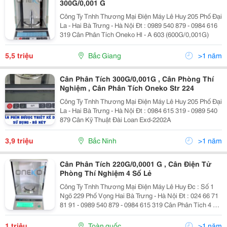
300G/0,001 G
Công Ty Tnhh Thương Mại Điện Máy Lê Huy 205 Phố Đại
La - Hai Bà Trưng - Hà Nội Đt : 0989 540 879 - 0984 616
319 Cân Phân Tích Oneko Hl - A 603 (600G/0,001G)
5,5 triệu
Bắc Giang
>1 năm
Cân Phân Tích 300G/0,001G , Cân Phòng Thí
Nghiệm , Cân Phân Tích Oneko Str 224
Công Ty Tnhh Thương Mại Điện Máy Lê Huy 205 Phố Đại
La - Hai Bà Trưng - Hà Nội Đt : 0984 615 319 - 0989 540
879 Cân Kỹ Thuật Đài Loan Exd-2202A
3,9 triệu
Bắc Ninh
>1 năm
Cân Phân Tích 220G/0,0001 G , Cân Điện Tử
Phòng Thí Nghiệm 4 Số Lẻ
Công Ty Tnhh Thương Mại Điện Máy Lê Huy Đc : Số 1
Ngõ 229 Phố Vọng Hai Bà Trưng - Hà Nội Đt : 024 66 71
81 91 - 0989 540 879 - 0984 615 319 Cân Phân Tích 4 Số
Lẻ Oneko Str-224(220G/0,0001G) Cân Phân Tích Cơ
Bản 4 Số Lẻ Str-224 I Cu
1 triệu
Toàn quốc
>1 năm