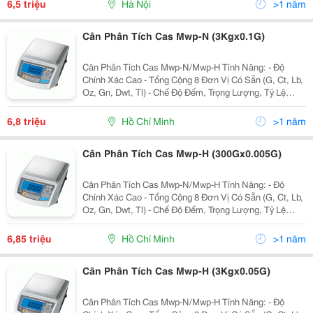
6,5 triệu
Hà Nội
>1 năm
Cân Phân Tích Cas Mwp-N (3Kgx0.1G)
Cân Phân Tích Cas Mwp-N/Mwp-H Tính Năng: - Độ
Chính Xác Cao - Tổng Cộng 8 Đơn Vị Có Sẵn (G, Ct, Lb,
Oz, Gn, Dwt, Tl) - Chế Độ Đếm, Trọng Lượng, Tỷ Lệ
Phần Trăm - Tự Động Đèn Nền Màu Xanh (80 Giờ Sử
Dụng Liên Tục) - Pin Sạc - R
6,8 triệu
Hồ Chí Minh
>1 năm
Cân Phân Tích Cas Mwp-H (300Gx0.005G)
Cân Phân Tích Cas Mwp-N/Mwp-H Tính Năng: - Độ
Chính Xác Cao - Tổng Cộng 8 Đơn Vị Có Sẵn (G, Ct, Lb,
Oz, Gn, Dwt, Tl) - Chế Độ Đếm, Trọng Lượng, Tỷ Lệ
Phần Trăm - Tự Động Đèn Nền Màu Xanh (80 Giờ Sử
Dụng Liên Tục) - Pin Sạc - R
6,85 triệu
Hồ Chí Minh
>1 năm
Cân Phân Tích Cas Mwp-H (3Kgx0.05G)
Cân Phân Tích Cas Mwp-N/Mwp-H Tính Năng: - Độ