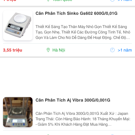
Cân Phân Tích Sinko Gs602 600G/0,01G
Thiết Kế Sáng Tạo Thân Máy Nhỏ Gọn Thiết Kế Sáng
Tạo, Gọn Nhẹ, Thiết Kế Các Đường Công Tinh Tế, Nhỏ
Gọn Và Làm Cho Nó Dễ Dàng Để Hoạt Động. Chế Độ
Lựa Chọn Các Đơn Vị Người Dùng Có Thể
3,55 triệu
Hà Nội
>1 năm
Cân Phân Tích Aj Vibra 300G/0,001G
Cân Phân Tích Aj Vibra 300G/0,001G Xuất Xứ : Japan
Trạng Thái: Còn Hàng Bảo Hành: 18 Tháng Khuyến Mại:
- Giảm 5% Khi Khách Hàng Đặt Mua Hàng
Online.hotline : 0989 540 879 Vận Chuyển: