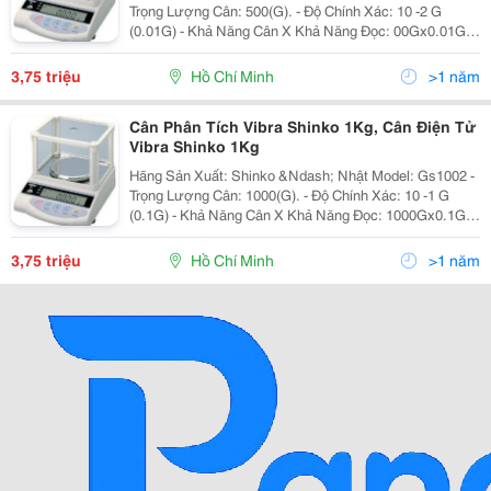
Trọng Lượng Cân: 500(G). - Độ Chính Xác: 10 -2 G
(0.01G) - Khả Năng Cân X Khả Năng Đọc: 00Gx0.01G -
Ứng Dụng:cân Khối Lượng, Kg/G - Trừ Bì: Có Chức
Năng Trừ Bì - Thời Gian Ổn Định: 3 Giâ
3,75 triệu
Hồ Chí Minh
>1 năm
Cân Phân Tích Vibra Shinko 1Kg, Cân Điện Tử
Vibra Shinko 1Kg
Hãng Sản Xuất: Shinko &Ndash; Nhật Model: Gs1002 -
Trọng Lượng Cân: 1000(G). - Độ Chính Xác: 10 -1 G
(0.1G) - Khả Năng Cân X Khả Năng Đọc: 1000Gx0.1G -
Ứng Dụng:cân Khối Lượng, Kg/G - Trừ Bì: Có Chức
Năng Trừ Bì - Thời Gian Ổn Định: 3 G
3,75 triệu
Hồ Chí Minh
>1 năm