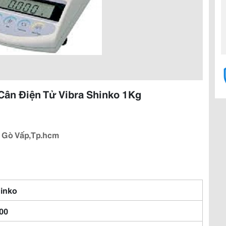
 Cân Điện Tử Vibra Shinko 1Kg
 Gò Vấp,Tp.hcm
inko
00