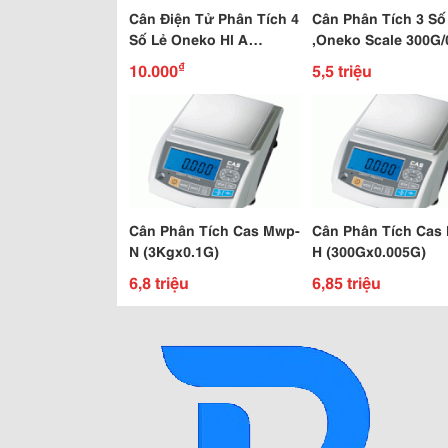
Cân Điện Tử Phân Tích 4
Cân Phân Tích 3 Số
Số Lẻ Oneko Hl A
,Oneko Scale 300G/
300/0,001G
G
₫
10.000
5,5 triệu
Cân Phân Tích Cas Mwp-
Cân Phân Tích Cas
N (3Kgx0.1G)
H (300Gx0.005G)
6,8 triệu
6,85 triệu