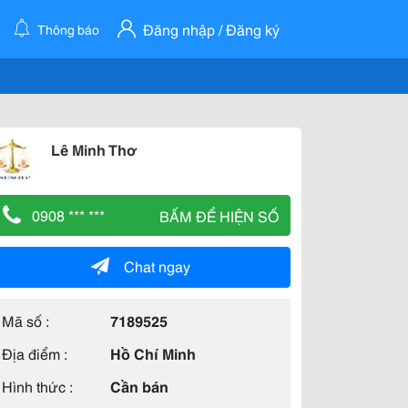
Đăng nhập / Đăng ký
Thông báo
Lê Minh Thơ
0908 *** ***
BẤM ĐỂ HIỆN SỐ
Chat ngay
Mã số :
7189525
Địa điểm :
Hồ Chí Minh
Hình thức :
Cần bán