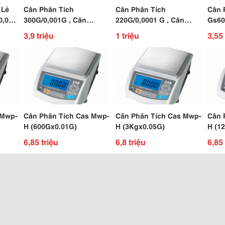
 Lẻ
Cân Phân Tích
Cân Phân Tích
Cân 
0,001
300G/0,001G , Cân
220G/0,0001 G , Cân
Gs60
Phòng Thí Nghiệm , Cân
Điện Tử Phòng Thí
3,9 triệu
1 triệu
3,55 
Phân Tích Oneko Str 224
Nghiệm 4 Số Lẻ
 Mwp-
Cân Phân Tích Cas Mwp-
Cân Phân Tích Cas Mwp-
Cân 
H (600Gx0.01G)
H (3Kgx0.05G)
H (1
6,85 triệu
6,8 triệu
6,85 