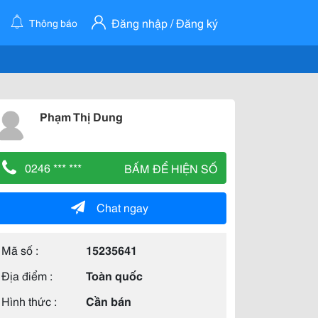
Đăng nhập / Đăng ký
Thông báo
Phạm Thị Dung
0246 *** ***
BẤM ĐỂ HIỆN SỐ
Chat ngay
Mã số :
15235641
Địa điểm :
Toàn quốc
Hình thức :
Cần bán