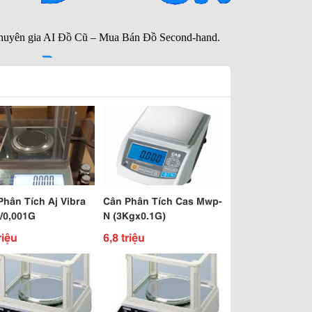
Phân Tích Aj Vibra
Cân Phân Tích Cas Mwp-
/0,001G
N (3Kgx0.1G)
riệu
6,8 triệu