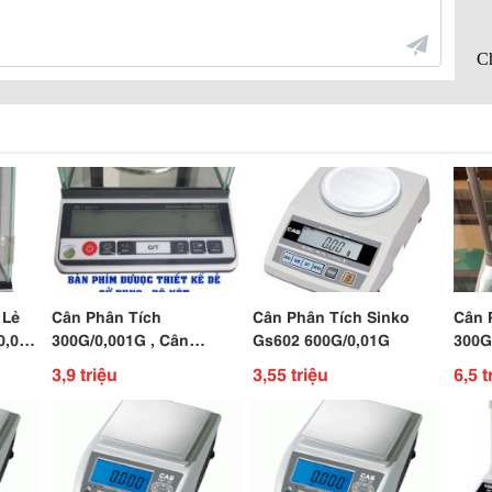
 Lẻ
Cân Phân Tích
Cân Phân Tích Sinko
Cân 
0,001
300G/0,001G , Cân
Gs602 600G/0,01G
300G
Phòng Thí Nghiệm , Cân
3,9 triệu
3,55 triệu
6,5 t
Phân Tích Oneko Str 224