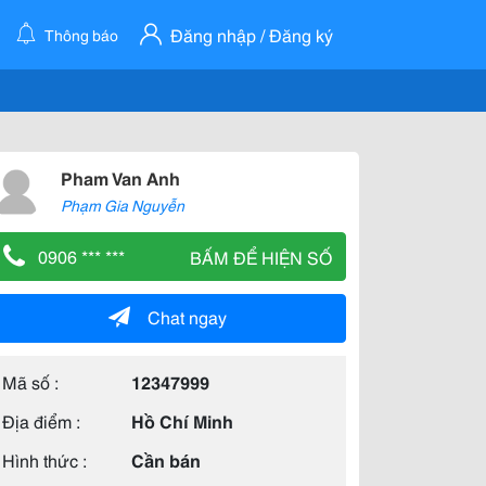
Đăng nhập / Đăng ký
Thông báo
Pham Van Anh
Phạm Gia Nguyễn
0906 *** ***
BẤM ĐỂ HIỆN SỐ
Chat ngay
Mã số :
12347999
Địa điểm :
Hồ Chí Minh
Hình thức :
Cần bán