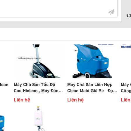
lean
Máy Chà Sàn Tốc Độ
Máy Chà Sàn Liên Hợp
Máy 
Cao Hiclean , Máy Đánh
Clean Maid Giá Rẻ - Đại
Công
Bóng Sàn Nhà Hiclean
Hoàng Cường
522
Liên hệ
Liên hệ
Liên
Hc1500C