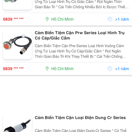
Ứng Từ Loại Hình Trụ Có Giắc Cắm * Rút Ngắn Thời
Gian Bảo Trì * Cải Tiến Chống Nhiễu Bởi Ic Được Thiết
Kế Riêng Biệt (Loại Dc 3-Dây) * Có Mạch Bảo Vệ Nối
Ngược Cực Nguồn (Loại Dc 3-Dây) * Có Mạc
0839 *** ***
Hồ Chí Minh
>1 năm
Cảm Biến Tiệm Cận Prw Series Loại Hình Trụ
Có Cáp/Giắc Cắm
Cảm Biến Tiệm Cận Prw Series Loại Hình Vuông Cảm
Ứng Từ Loại Hình Trụ Có Cáp/Giắc Cắm * Rút Ngắn
Thời Gian Bảo Trì Khi Thay Thiết Bị * Cải Tiến Chống
Nhiễu Bởi Ic Được Thiết Kế Riêng Biệt (Loại Dc 3-Dây) *
Có Mạch Bảo Vệ Nối Ngược Cực Nguồn (Lo
0839 *** ***
Hồ Chí Minh
>1 năm
Cảm Biến Tiệm Cận Loại Điện Dung Cr Series
Cảm Biến Tiệm Cận Loại Điện Dung Cr Series * Có Thể