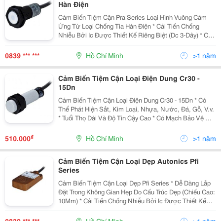
Hàn Điện
Cảm Biến Tiệm Cận Pra Series Loại Hình Vuông Cảm
Ứng Từ Loại Chống Tia Hàn Điện * Cải Tiến Chống
Nhiễu Bởi Ic Được Thiết Kế Riêng Biệt (Dc 3-Dây) * Có
Mạch Bảo Vệ Nối Ngược Cực Nguồn (Dc 3-Dây) * Có
Mạch Bảo Vệ Quá Áp (Dc/Ac) * Có Mạch Bảo Vệ Q
0839 *** ***
Hồ Chí Minh
>1 năm
Cảm Biến Tiệm Cận Loại Điện Dung Cr30 -
15Dn
Cảm Biến Tiệm Cận Loại Điện Dung Cr30 - 15Dn * Có
Thể Phát Hiện Sắt, Kim Loại, Nhựa, Nước, Đá, Gỗ, V.v.
* Tuổi Thọ Dài Và Độ Tin Cậy Cao * Có Mạch Bảo Vệ Nối
Ngược Cực Nguồn, Quá Áp * Dễ Dàng Điều Chỉnh
Khoảng Cách Phát Hiện Với Biến Trở Điều C
₫
510.000
Hồ Chí Minh
>1 năm
Cảm Biến Tiệm Cận Loại Dẹp Autonics Pfi
Series
Cảm Biến Tiệm Cận Loại Dẹp Pfi Series * Dễ Dàng Lắp
Đặt Trong Không Gian Hẹp Do Cấu Trúc Dẹp (Chiếu Cao:
10Mm) * Cải Tiến Chống Nhiễu Bởi Ic Được Thiết Kế
Riêng Biệt (Dc) * Có Mạch Bảo Vệ Nối Ngược Cực
Nguồn, Bảo Vệ Quá Áp, Mạch Bảo Vệ Quá Dòng