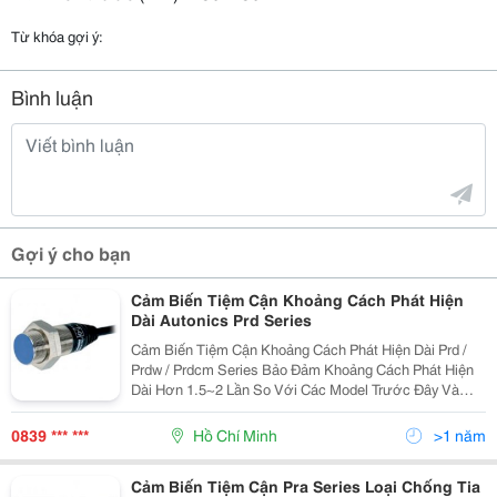
Từ khóa gợi ý:
Bình luận
Gợi ý cho bạn
Cảm Biến Tiệm Cận Khoảng Cách Phát Hiện
Dài Autonics Prd Series
Cảm Biến Tiệm Cận Khoảng Cách Phát Hiện Dài Prd /
Prdw / Prdcm Series Bảo Đảm Khoảng Cách Phát Hiện
Dài Hơn 1.5~2 Lần So Với Các Model Trước Đây Và
Thực Hiện Với Đặc Tính Chống Nhiễu Siêu Đẳng Bậc
Nhất Thế Giới Bằng Ic Được Thiết Kế Chuyên Dụng.
0839 *** ***
Hồ Chí Minh
>1 năm
Cảm
Cảm Biến Tiệm Cận Pra Series Loại Chống Tia