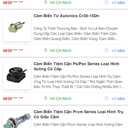
Nhất Thế Giới Bằng Ic Được Thiết Kế Chuyên Dụng.
0839 *** ***
Hồ Chí Minh
>1 năm
Cảm
Cảm Biến Từ Autonics Cr30-15Dn
Công Ty Tnhh Thương Mại - Dịch Vụ Lê Đan Chuyên
Cung Cấp Các Loại Cảm Biến: Cảm Biến Tiệm Cận,
Cảm Biến Quang Điện, Cảm Biến Vùng, Cảm Biến
Cửa/Cạnh Cửa, Cảm Biến Sợi Quang, Cảm Biến Áp
Suất, Bộ Mã Hóa Vòng Quay Của Autonics Mọi Thông
0839 *** ***
Hồ Chí Minh
>1 năm
Tin Đặt Hàng
Cảm Biến Tiệm Cận Ps/Psn Series Loại Hình
Vuông Có Cáp
Cảm Biến Tiệm Cận Ps/Psn Series Loại Hình Trụ Cảm
Ứng Từ Loại Hình Vuông Có Cáp * Rút Ngắn Thời Gian
Bảo Trì Khi Thay Thiết Bị * Cải Tiến Chống Nhiễu Bởi Ic
Được Thiết Kế Riêng Biệt (Loại Dc 3-Dây) * Có Mạch
Bảo Vệ Nối Ngược Cực Nguồn (Dc) * Có
0839 *** ***
Hồ Chí Minh
>1 năm
Cảm Biến Tiệm Cận Prcm Series Loại Hình Trụ
Có Giắc Cắm
Cảm Biến Tiệm Cận Prcm Series Loại Hình Vuông Cảm