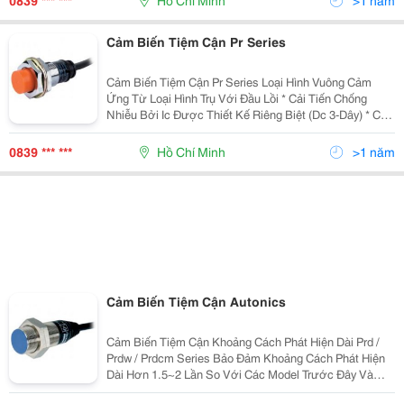
0839 *** ***
Hồ Chí Minh
>1 năm
Cảm Biến Tiệm Cận Pr Series
Cảm Biến Tiệm Cận Pr Series Loại Hình Vuông Cảm
Ứng Từ Loại Hình Trụ Với Đầu Lồi * Cải Tiến Chống
Nhiễu Bởi Ic Được Thiết Kế Riêng Biệt (Dc 3-Dây) * Có
Mạch Bảo Vệ Nối Ngược Cực Nguồn (Dc 3-Dây) * Có
Mạch Bảo Vệ Quá Áp * Có Mạch Bảo Vệ Quá Dòng
0839 *** ***
Hồ Chí Minh
>1 năm
Cảm Biến Tiệm Cận Autonics
Cảm Biến Tiệm Cận Khoảng Cách Phát Hiện Dài Prd /
Prdw / Prdcm Series Bảo Đảm Khoảng Cách Phát Hiện
Dài Hơn 1.5~2 Lần So Với Các Model Trước Đây Và
Thực Hiện Với Đặc Tính Chống Nhiễu Siêu Đẳng Bậc