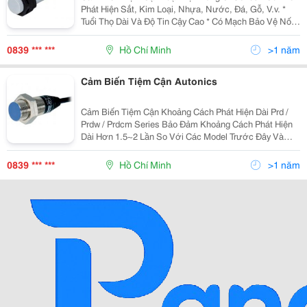
Phát Hiện Sắt, Kim Loại, Nhựa, Nước, Đá, Gỗ, V.v. *
Tuổi Thọ Dài Và Độ Tin Cậy Cao * Có Mạch Bảo Vệ Nối
Ngược Cực Nguồn, Quá Áp * Dễ Dàng Điều Chỉnh
Khoảng Cách Phát Hiện Với Biến Trở Điều Chỉ
0839 *** ***
Hồ Chí Minh
>1 năm
Cảm Biến Tiệm Cận Autonics
Cảm Biến Tiệm Cận Khoảng Cách Phát Hiện Dài Prd /
Prdw / Prdcm Series Bảo Đảm Khoảng Cách Phát Hiện
Dài Hơn 1.5~2 Lần So Với Các Model Trước Đây Và
Thực Hiện Với Đặc Tính Chống Nhiễu Siêu Đẳng Bậc
Nhất Thế Giới Bằng Ic Được Thiết Kế Chuyên Dụng.
0839 *** ***
Hồ Chí Minh
>1 năm
Cảm