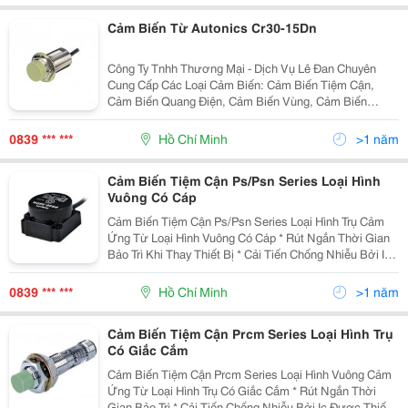
Cảm Biến Từ Autonics Cr30-15Dn
Công Ty Tnhh Thương Mại - Dịch Vụ Lê Đan Chuyên
Cung Cấp Các Loại Cảm Biến: Cảm Biến Tiệm Cận,
Cảm Biến Quang Điện, Cảm Biến Vùng, Cảm Biến
Cửa/Cạnh Cửa, Cảm Biến Sợi Quang, Cảm Biến Áp
Suất, Bộ Mã Hóa Vòng Quay Của Autonics Mọi Thông
0839 *** ***
Hồ Chí Minh
>1 năm
Tin Đặt Hàng
Cảm Biến Tiệm Cận Ps/Psn Series Loại Hình
Vuông Có Cáp
Cảm Biến Tiệm Cận Ps/Psn Series Loại Hình Trụ Cảm
Ứng Từ Loại Hình Vuông Có Cáp * Rút Ngắn Thời Gian
Bảo Trì Khi Thay Thiết Bị * Cải Tiến Chống Nhiễu Bởi Ic
Được Thiết Kế Riêng Biệt (Loại Dc 3-Dây) * Có Mạch
Bảo Vệ Nối Ngược Cực Nguồn (Dc) * Có
0839 *** ***
Hồ Chí Minh
>1 năm
Cảm Biến Tiệm Cận Prcm Series Loại Hình Trụ
Có Giắc Cắm
Cảm Biến Tiệm Cận Prcm Series Loại Hình Vuông Cảm
Ứng Từ Loại Hình Trụ Có Giắc Cắm * Rút Ngắn Thời
Gian Bảo Trì * Cải Tiến Chống Nhiễu Bởi Ic Được Thiết