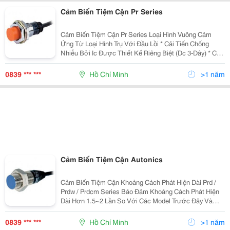
Cảm Biến Tiệm Cận Pr Series
Cảm Biến Tiệm Cận Pr Series Loại Hình Vuông Cảm
Ứng Từ Loại Hình Trụ Với Đầu Lồi * Cải Tiến Chống
Nhiễu Bởi Ic Được Thiết Kế Riêng Biệt (Dc 3-Dây) * Có
Mạch Bảo Vệ Nối Ngược Cực Nguồn (Dc 3-Dây) * Có
Mạch Bảo Vệ Quá Áp * Có Mạch Bảo Vệ Quá Dòng
0839 *** ***
Hồ Chí Minh
>1 năm
Cảm Biến Tiệm Cận Autonics
Cảm Biến Tiệm Cận Khoảng Cách Phát Hiện Dài Prd /
Prdw / Prdcm Series Bảo Đảm Khoảng Cách Phát Hiện
Dài Hơn 1.5~2 Lần So Với Các Model Trước Đây Và
Thực Hiện Với Đặc Tính Chống Nhiễu Siêu Đẳng Bậc
Nhất Thế Giới Bằng Ic Được Thiết Kế Chuyên Dụng.
0839 *** ***
Hồ Chí Minh
>1 năm
Cảm