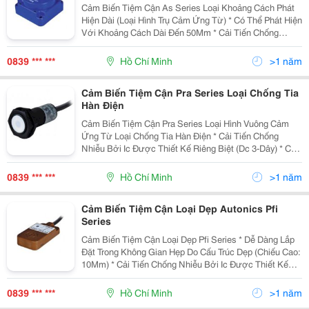
Cảm Biến Tiệm Cận As Series Loại Khoảng Cách Phát
Hiện Dài (Loại Hình Trụ Cảm Ứng Từ) * Có Thể Phát Hiện
Với Khoảng Cách Dài Đến 50Mm * Cải Tiến Chống
Nhiễu Bởi Ic Được Thiết Kế Riêng Biệt * Có Mạch Bảo
Vệ Nối Ngược Cực Nguồn, Quá Áp, Quá Dòng
0839 *** ***
Hồ Chí Minh
>1 năm
Cảm Biến Tiệm Cận Pra Series Loại Chống Tia
Hàn Điện
Cảm Biến Tiệm Cận Pra Series Loại Hình Vuông Cảm
Ứng Từ Loại Chống Tia Hàn Điện * Cải Tiến Chống
Nhiễu Bởi Ic Được Thiết Kế Riêng Biệt (Dc 3-Dây) * Có
Mạch Bảo Vệ Nối Ngược Cực Nguồn (Dc 3-Dây) * Có
Mạch Bảo Vệ Quá Áp (Dc/Ac) * Có Mạch Bảo Vệ Q
0839 *** ***
Hồ Chí Minh
>1 năm
Cảm Biến Tiệm Cận Loại Dẹp Autonics Pfi
Series
Cảm Biến Tiệm Cận Loại Dẹp Pfi Series * Dễ Dàng Lắp
Đặt Trong Không Gian Hẹp Do Cấu Trúc Dẹp (Chiếu Cao:
10Mm) * Cải Tiến Chống Nhiễu Bởi Ic Được Thiết Kế
Riêng Biệt (Dc) * Có Mạch Bảo Vệ Nối Ngược Cực
Nguồn, Bảo Vệ Quá Áp, Mạch Bảo Vệ Quá Dòng
0839 *** ***
Hồ Chí Minh
>1 năm