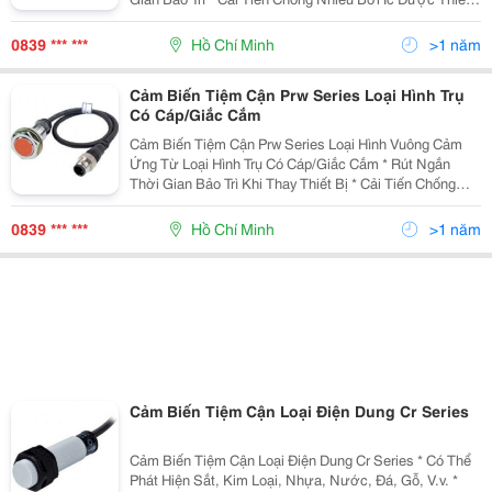
Kế Riêng Biệt (Loại Dc 3-Dây) * Có Mạch Bảo Vệ Nối
Ngược Cực Nguồn (Loại Dc 3-Dây) * Có Mạc
0839 *** ***
Hồ Chí Minh
>1 năm
Cảm Biến Tiệm Cận Prw Series Loại Hình Trụ
Có Cáp/Giắc Cắm
Cảm Biến Tiệm Cận Prw Series Loại Hình Vuông Cảm
Ứng Từ Loại Hình Trụ Có Cáp/Giắc Cắm * Rút Ngắn
Thời Gian Bảo Trì Khi Thay Thiết Bị * Cải Tiến Chống
Nhiễu Bởi Ic Được Thiết Kế Riêng Biệt (Loại Dc 3-Dây) *
Có Mạch Bảo Vệ Nối Ngược Cực Nguồn (Lo
0839 *** ***
Hồ Chí Minh
>1 năm
Cảm Biến Tiệm Cận Loại Điện Dung Cr Series
Cảm Biến Tiệm Cận Loại Điện Dung Cr Series * Có Thể
Phát Hiện Sắt, Kim Loại, Nhựa, Nước, Đá, Gỗ, V.v. *