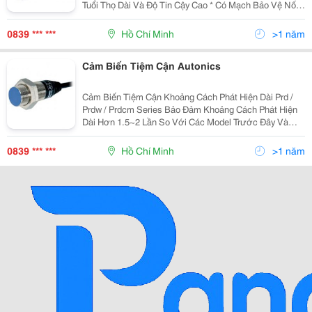
Tuổi Thọ Dài Và Độ Tin Cậy Cao * Có Mạch Bảo Vệ Nối
Ngược Cực Nguồn, Quá Áp * Dễ Dàng Điều Chỉnh
Khoảng Cách Phát Hiện Với Biến Trở Điều Chỉ
0839 *** ***
Hồ Chí Minh
>1 năm
Cảm Biến Tiệm Cận Autonics
Cảm Biến Tiệm Cận Khoảng Cách Phát Hiện Dài Prd /
Prdw / Prdcm Series Bảo Đảm Khoảng Cách Phát Hiện
Dài Hơn 1.5~2 Lần So Với Các Model Trước Đây Và
Thực Hiện Với Đặc Tính Chống Nhiễu Siêu Đẳng Bậc
Nhất Thế Giới Bằng Ic Được Thiết Kế Chuyên Dụng.
0839 *** ***
Hồ Chí Minh
>1 năm
Cảm