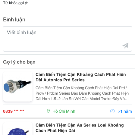
Từ khóa gợi ý:
Bình luận
Gợi ý cho bạn
Cảm Biến Tiệm Cận Khoảng Cách Phát Hiện
Dài Autonics Prd Series
Cảm Biến Tiệm Cận Khoảng Cách Phát Hiện Dài Prd /
Prdw / Prdcm Series Bảo Đảm Khoảng Cách Phát Hiện
Dài Hơn 1.5~2 Lần So Với Các Model Trước Đây Và
Thực Hiện Với Đặc Tính Chống Nhiễu Siêu Đẳng Bậc
Nhất Thế Giới Bằng Ic Được Thiết Kế Chuyên Dụng.
0839 *** ***
Hồ Chí Minh
>1 năm
Cảm
Cảm Biến Tiệm Cận As Series Loại Khoảng
Cách Phát Hiện Dài