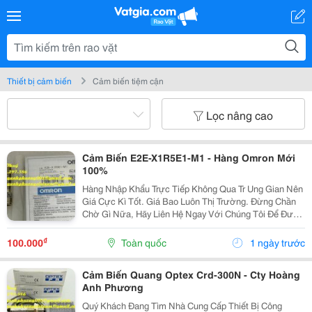
Thiết bị cảm biến
Cảm biến tiệm cận
Lọc nâng cao
Cảm Biến E2E-X1R5E1-M1 - Hàng Omron Mới
100%
Hàng Nhập Khẩu Trực Tiếp Không Qua Tr Ung Gian Nên
Giá Cực Kì Tốt. Giá Bao Luôn Thị Trường. Đừng Chần
Chờ Gì Nữa, Hãy Liên Hệ Ngay Với Chúng Tôi Để Được
Hỗ Trợ Và Báo Giá Chi Tiết Nhất . ☘️ Ms. Nguyễn Thuý
☘️ : ...
₫
100.000
Toàn quốc
1 ngày trước
Cảm Biến Quang Optex Crd-300N - Cty Hoàng
Anh Phương
Quý Khách Đang Tìm Nhà Cung Cấp Thiết Bị Công