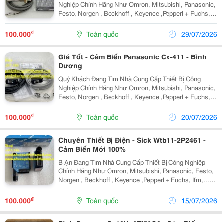
Nghiệp Chính Hãng Như Omron, Mitsubishi, Panasonic,
Festo, Norgen , Beckhoff , Keyence ,Pepperl + Fuchs,
Ifm,...Và Các Sản Phẩm Theo Máy? Công Ty Tnhh
Hoàng Anh Phương Cung Cấp Nguồn Hàng Chính
₫
100.000
Toàn quốc
29/07/2026
Hãng,...
Giá Tốt - Cảm Biến Panasonic Cx-411 - Bình
Dương
Quý Khách Đang Tìm Nhà Cung Cấp Thiết Bị Công
Nghiệp Chính Hãng Như Omron, Mitsubishi, Panasonic,
Festo, Norgen , Beckhoff , Keyence ,Pepperl + Fuchs,
Ifm,...Và Các Sản Phẩm Theo Máy? Công Ty Tnhh
Hoàng Anh Phương Cung Cấp Nguồn Hàng Chính
₫
100.000
Toàn quốc
20/07/2026
Hãng,...
Chuyên Thiết Bị Điện - Sick Wtb11-2P2461 -
Cảm Biến Mới 100%
B Ạn Đang Tìm Nhà Cung Cấp Thiết Bị Công Nghiệp
Chính Hãng Như Omron, Mitsubishi, Panasonic, Festo,
Norgen , Beckhoff , Keyence ,Pepperl + Fuchs, Ifm,...Và
Các Sản Phẩm Theo Máy? Chúng Tôi Có Tất Cả Những
Gì Bạn Cần - Nguồn Hàng Chính Hãng, Mức...
₫
100.000
Toàn quốc
15/07/2026