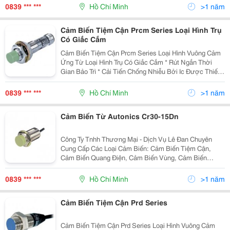
Có Mạch Bảo Vệ Nối Ngược Cực Nguồn (Lo
0839 *** ***
Hồ Chí Minh
>1 năm
Cảm Biến Tiệm Cận Prcm Series Loại Hình Trụ
Có Giắc Cắm
Cảm Biến Tiệm Cận Prcm Series Loại Hình Vuông Cảm
Ứng Từ Loại Hình Trụ Có Giắc Cắm * Rút Ngắn Thời
Gian Bảo Trì * Cải Tiến Chống Nhiễu Bởi Ic Được Thiết
Kế Riêng Biệt (Loại Dc 3-Dây) * Có Mạch Bảo Vệ Nối
Ngược Cực Nguồn (Loại Dc 3-Dây) * Có Mạc
0839 *** ***
Hồ Chí Minh
>1 năm
Cảm Biến Từ Autonics Cr30-15Dn
Công Ty Tnhh Thương Mại - Dịch Vụ Lê Đan Chuyên
Cung Cấp Các Loại Cảm Biến: Cảm Biến Tiệm Cận,
Cảm Biến Quang Điện, Cảm Biến Vùng, Cảm Biến
Cửa/Cạnh Cửa, Cảm Biến Sợi Quang, Cảm Biến Áp
Suất, Bộ Mã Hóa Vòng Quay Của Autonics Mọi Thông
0839 *** ***
Hồ Chí Minh
>1 năm
Tin Đặt Hàng
Cảm Biến Tiệm Cận Prd Series
Cảm Biến Tiệm Cận Prd Series Loại Hình Vuông Cảm