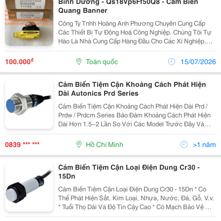
Bình Dương - Qs18Vp6Ff50Q8 - Cảm Biến
Quang Banner
Công Ty Tnhh Hoàng Anh Phương Chuyên Cung Cấp
Các Thiết Bị Tự Động Hoá Công Nghiệp. Chúng Tôi Tự
Hào Là Nhà Cung Cấp Hàng Đầu Cho Các Xí Nghiệp,
Nhà Máy Lớn Tại Việt Nam. Những Sản Phẩm Quý
Khách Cần Ở Đây Chúng Tôi Đều Có Bán. Hàng Nhập...
₫
100.000
Toàn quốc
15/07/2026
Cảm Biến Tiệm Cận Khoảng Cách Phát Hiện
Dài Autonics Prd Series
Cảm Biến Tiệm Cận Khoảng Cách Phát Hiện Dài Prd /
Prdw / Prdcm Series Bảo Đảm Khoảng Cách Phát Hiện
Dài Hơn 1.5~2 Lần So Với Các Model Trước Đây Và
Thực Hiện Với Đặc Tính Chống Nhiễu Siêu Đẳng Bậc
Nhất Thế Giới Bằng Ic Được Thiết Kế Chuyên Dụng.
0839 *** ***
Hồ Chí Minh
>1 năm
Cảm
Cảm Biến Tiệm Cận Loại Điện Dung Cr30 -
15Dn
Cảm Biến Tiệm Cận Loại Điện Dung Cr30 - 15Dn * Có
Thể Phát Hiện Sắt, Kim Loại, Nhựa, Nước, Đá, Gỗ, V.v.
* Tuổi Thọ Dài Và Độ Tin Cậy Cao * Có Mạch Bảo Vệ Nối
Ngược Cực Nguồn, Quá Áp * Dễ Dàng Điều Chỉnh