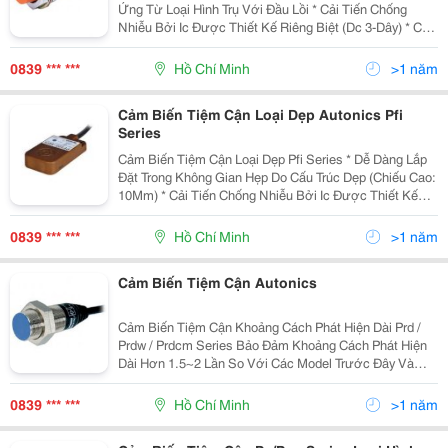
Ứng Từ Loại Hình Trụ Với Đầu Lồi * Cải Tiến Chống
Nhiễu Bởi Ic Được Thiết Kế Riêng Biệt (Dc 3-Dây) * Có
Mạch Bảo Vệ Nối Ngược Cực Nguồn (Dc 3-Dây) * Có
Mạch Bảo Vệ Quá Áp * Có Mạch Bảo Vệ Quá Dòng
0839 *** ***
Hồ Chí Minh
>1 năm
Cảm Biến Tiệm Cận Loại Dẹp Autonics Pfi
Series
Cảm Biến Tiệm Cận Loại Dẹp Pfi Series * Dễ Dàng Lắp
Đặt Trong Không Gian Hẹp Do Cấu Trúc Dẹp (Chiếu Cao:
10Mm) * Cải Tiến Chống Nhiễu Bởi Ic Được Thiết Kế
Riêng Biệt (Dc) * Có Mạch Bảo Vệ Nối Ngược Cực
Nguồn, Bảo Vệ Quá Áp, Mạch Bảo Vệ Quá Dòng
0839 *** ***
Hồ Chí Minh
>1 năm
Cảm Biến Tiệm Cận Autonics
Cảm Biến Tiệm Cận Khoảng Cách Phát Hiện Dài Prd /
Prdw / Prdcm Series Bảo Đảm Khoảng Cách Phát Hiện
Dài Hơn 1.5~2 Lần So Với Các Model Trước Đây Và
Thực Hiện Với Đặc Tính Chống Nhiễu Siêu Đẳng Bậc
Nhất Thế Giới Bằng Ic Được Thiết Kế Chuyên Dụng.
0839 *** ***
Hồ Chí Minh
>1 năm
Cảm