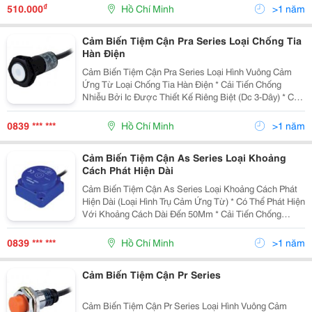
Khoảng Cách Phát Hiện Với Biến Trở Điều C
₫
510.000
Hồ Chí Minh
>1 năm
Cảm Biến Tiệm Cận Pra Series Loại Chống Tia
Hàn Điện
Cảm Biến Tiệm Cận Pra Series Loại Hình Vuông Cảm
Ứng Từ Loại Chống Tia Hàn Điện * Cải Tiến Chống
Nhiễu Bởi Ic Được Thiết Kế Riêng Biệt (Dc 3-Dây) * Có
Mạch Bảo Vệ Nối Ngược Cực Nguồn (Dc 3-Dây) * Có
Mạch Bảo Vệ Quá Áp (Dc/Ac) * Có Mạch Bảo Vệ Q
0839 *** ***
Hồ Chí Minh
>1 năm
Cảm Biến Tiệm Cận As Series Loại Khoảng
Cách Phát Hiện Dài
Cảm Biến Tiệm Cận As Series Loại Khoảng Cách Phát
Hiện Dài (Loại Hình Trụ Cảm Ứng Từ) * Có Thể Phát Hiện
Với Khoảng Cách Dài Đến 50Mm * Cải Tiến Chống
Nhiễu Bởi Ic Được Thiết Kế Riêng Biệt * Có Mạch Bảo
Vệ Nối Ngược Cực Nguồn, Quá Áp, Quá Dòng
0839 *** ***
Hồ Chí Minh
>1 năm
Cảm Biến Tiệm Cận Pr Series
Cảm Biến Tiệm Cận Pr Series Loại Hình Vuông Cảm