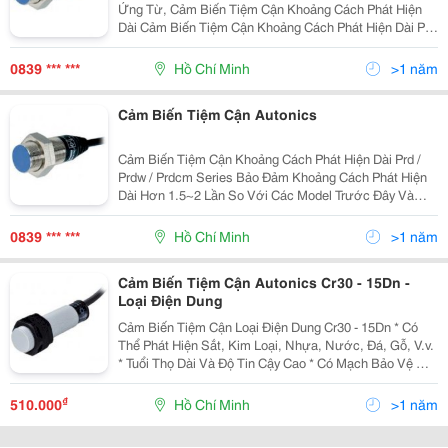
Ứng Từ, Cảm Biến Tiệm Cận Khoảng Cách Phát Hiện
Dài Cảm Biến Tiệm Cận Khoảng Cách Phát Hiện Dài Prd
/ Prdw / Prdcm Series Bảo Đảm Khoảng Cách Phát Hiện
Dài Hơn 1.5~2 Lần So Với Các Model Trước Đâ
0839 *** ***
Hồ Chí Minh
>1 năm
Cảm Biến Tiệm Cận Autonics
Cảm Biến Tiệm Cận Khoảng Cách Phát Hiện Dài Prd /
Prdw / Prdcm Series Bảo Đảm Khoảng Cách Phát Hiện
Dài Hơn 1.5~2 Lần So Với Các Model Trước Đây Và
Thực Hiện Với Đặc Tính Chống Nhiễu Siêu Đẳng Bậc
Nhất Thế Giới Bằng Ic Được Thiết Kế Chuyên Dụng.
0839 *** ***
Hồ Chí Minh
>1 năm
Cảm
Cảm Biến Tiệm Cận Autonics Cr30 - 15Dn -
Loại Điện Dung
Cảm Biến Tiệm Cận Loại Điện Dung Cr30 - 15Dn * Có
Thể Phát Hiện Sắt, Kim Loại, Nhựa, Nước, Đá, Gỗ, V.v.
* Tuổi Thọ Dài Và Độ Tin Cậy Cao * Có Mạch Bảo Vệ Nối
Ngược Cực Nguồn, Quá Áp * Dễ Dàng Điều Chỉnh
Khoảng Cách Phát Hiện Với Biến Trở Điều C
₫
510.000
Hồ Chí Minh
>1 năm