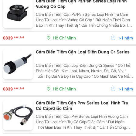
Cảm Biến Tiệm Cận Ps/Psn Series Loại Hình
Vuông Có Cáp
Cảm Biến Tiệm Cận Ps/Psn Series Loại Hình Trụ Cảm
Ứng Từ Loại Hình Vuông Có Cáp * Rút Ngắn Thời Gian
Bảo Trì Khi Thay Thiết Bị * Cải Tiến Chống Nhiễu Bởi Ic
Được Thiết Kế Riêng Biệt (Loại Dc 3-Dây) * Có Mạch
Bảo Vệ Nối Ngược Cực Nguồn (Dc) * Có
0839 *** ***
Hồ Chí Minh
>1 năm
Cảm Biến Tiệm Cận Loại Điện Dung Cr Series
Cảm Biến Tiệm Cận Loại Điện Dung Cr Series * Có Thể
Phát Hiện Sắt, Kim Loại, Nhựa, Nước, Đá, Gỗ, V.v. *
Tuổi Thọ Dài Và Độ Tin Cậy Cao * Có Mạch Bảo Vệ Nối
Ngược Cực Nguồn, Quá Áp * Dễ Dàng Điều Chỉnh
Khoảng Cách Phát Hiện Với Biến Trở Điều Chỉ
0839 *** ***
Hồ Chí Minh
>1 năm
Cảm Biến Tiệm Cận Prw Series Loại Hình Trụ
Có Cáp/Giắc Cắm
Cảm Biến Tiệm Cận Prw Series Loại Hình Vuông Cảm
Ứng Từ Loại Hình Trụ Có Cáp/Giắc Cắm * Rút Ngắn
Thời Gian Bảo Trì Khi Thay Thiết Bị * Cải Tiến Chống
Nhiễu Bởi Ic Được Thiết Kế Riêng Biệt (Loại Dc 3-Dây) *