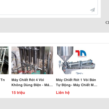
 Tn
Máy Chiết Rót 4 Vòi
Máy Chiết Rót 1 Vòi Bán
Không Dùng Điện - Máy
Tự Động– Máy Chiết Mỹ
Chiết Rót Mỹ Phẩm Giá
Phẩm, Dung Dịch Sệt 1
15 triệu
Liên hệ
Rẻ
Vòi Có Phễu