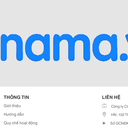
THÔNG TIN
LIÊN HỆ
Giới thiệu
Công ty C
Hướng dẫn
HN: 102 T
➤
Quy chế hoạt động
Số GCNĐKD