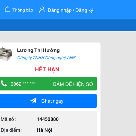
Đăng nhập / Đăng ký
Thông báo
Lương Thị Hường
Công ty TNHH Công nghệ ANS
HẾT HẠN
0962 *** ***
BẤM ĐỂ HIỆN SỐ
Chat ngay
Mã số :
14452880
Địa điểm :
Hà Nội