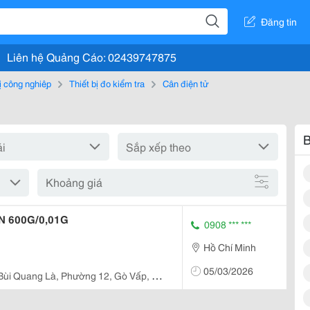
Đăng tin
Liên hệ Quảng Cáo: 02439747875
bị công nghiệp
Thiết bị đo kiểm tra
Cân điện tử
B
Khoảng giá
0N 600G/0,01G
0908 *** ***
Hồ Chí Minh
05/03/2026
Bùi Quang Là, Phường 12, Gò Vấp, Hồ