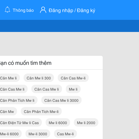
Đăng nhập / Đăng ký
Thông báo
ạn có muốn tìm thêm
Cân Mw Ii
Cân Mw Ii 300
Cân Cas Mw-Ii
Cân Cas Mw Ii
Cân Cas Mw Ii
Mw Ii
Cân Phân Tích Mw Ii
Cân Cas Mw Ii 3000
Cân Mw
Cân Phân Tích Mw-Ii
Cân Điện Tử Mw Ii Cas
Mw Ii 6000
Mw Ii 2000
Mw-Ii 6000
Mw-Ii 3000
Cas Mw-Ii