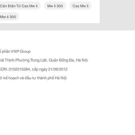
Cân Điện Tử Cas Mw Ii
Mw Ii 300
Cas Mw Ii
Mw-Ii 300
ổ phần VNP Group
hái Thịnh Phường Trung Liệt, Quận Đống Đa, Hà Nội
N: 0102015284, cấp ngày 21/06/2012
ở kế hoạch và đầu tư thành phố Hà Nội