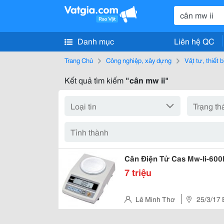
Danh mục
Liên hệ QC
Trang Chủ
Công nghiệp, xây dựng
Vật tư, thiết 
Kết quả tìm kiếm
"cân mw ii"
Cân Điện Tử Cas Mw-Ii-60
7 triệu
Lê Minh Thơ
25/3/17 
Chí Minh, Việt Nam