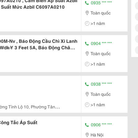
097A0210 , Cảm Biến Áp Suất Azbil
0935 *** ***
 Suất Mức Azbil C6097A0210
Toàn quốc
>1 năm
0M-Nv , Báo Động Cầu Chì Xi Lanh
0904 *** ***
Wdk-Y 3 Feet 5A, Báo Động Chân
Toàn quốc
 Áp Suất Dp-100 101 Công Tắc
ơm Chân Không Kpa
>1 năm
0938 *** ***
Toàn quốc
>1 năm
ờng Tỉnh Lộ 10, Phường Tân
Công Tắc Áp Suất
0906 *** ***
Hà Nội