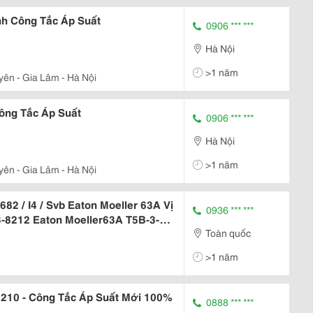
nh Công Tắc Áp Suất
0906 *** ***
Hà Nội
>1 năm
yên - Gia Lâm - Hà Nội
Công Tắc Áp Suất
0906 *** ***
Hà Nội
>1 năm
yên - Gia Lâm - Hà Nội
82 / I4 / Svb Eaton Moeller 63A Vị
0936 *** ***
3-8212 Eaton Moeller63A T5B-3-
Toàn quốc
Moeller P3-63 / Ivs Tủ Phân Phối
>1 năm
0210 - Công Tắc Áp Suất Mới 100%
0888 *** ***