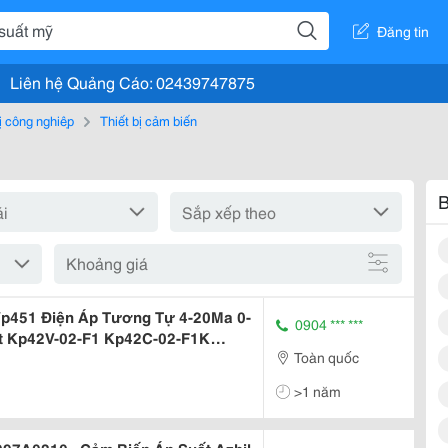
Đăng tin
Liên hệ Quảng Cáo: 02439747875
bị công nghiệp
Thiết bị cảm biến
B
Khoảng giá
Vp451 Điện Áp Tương Tự 4-20Ma 0-
0904 *** ***
ất Kp42V-02-F1 Kp42C-02-F1K
Toàn quốc
Suất Kp46C-02-F1 Công Tắc Áp
iều Khiển Khí Nén 100Kpa
>1 năm