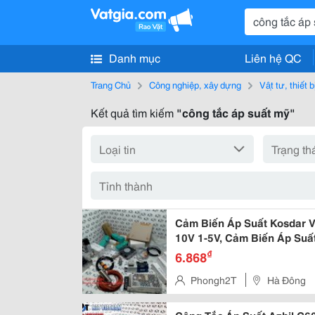
Danh mục
Liên hệ QC
Trang Chủ
Công nghiệp, xây dựng
Vật tư, thiết 
Kết quả tìm kiếm
"công tắc áp suất mỹ"
Cảm Biến Áp Suất Kosdar 
10V 1-5V, Cảm Biến Áp Su
P42P-02-F1, Cảm Biến Áp 
₫
6.868
Suất Âm Chân Không -Bộ Đ
Phongh2T
Hà Đông