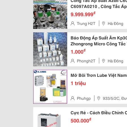
Công Tắc Áp Suất Azbil C6
C6097A0210 , Công Tắc Áp
₫
9.999.999
Trung H2T
Hà Đông
Báo Động Áp Suất Âm Kp30
Zhongrong Micro Công Tắc 
Không Kp300C-Nv Cảm Biến
₫
1.000
Áp Suất Âm Điều Khiển B
Phongh2T
Hà Đông
Mỡ Bôi Trơn Lube Việt Nam
1 triệu
Phuhgp
933/5/2C, Đư
Tạo,Quận Bình Tân
Cực Rẻ - Cách Điều Chỉnh 
₫
500.000