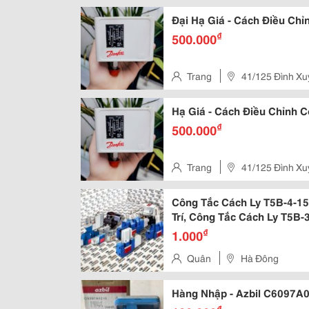
Đại Hạ Giá - Cách Điều Chỉ
₫
500.000
Trang
41/125 Đình Xu
Hạ Giá - Cách Điều Chỉnh 
₫
500.000
Trang
41/125 Đình Xu
Công Tắc Cách Ly T5B-4-156
Trí, Công Tắc Cách Ly T5B-
8212 / E, Công Tắc Cách Ly 
₫
1.000
Điện
Quân
Hà Đông
Hàng Nhập - Azbil C6097A
₫