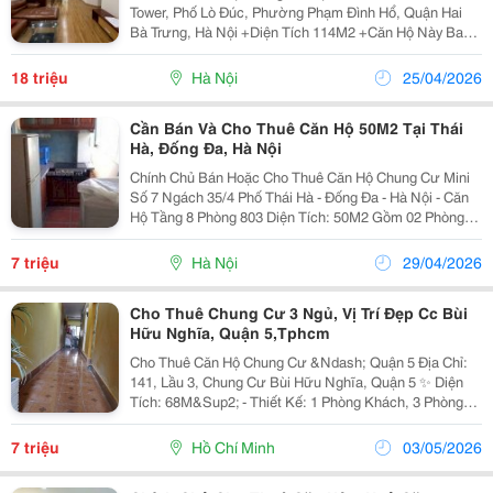
Tower, Phố Lò Đúc, Phường Phạm Đình Hổ, Quận Hai
Bà Trưng, Hà Nội +Diện Tích 114M2 +Căn Hộ Này Bao
Gồm 3 Phòng Ngủ, 2 Phòng Tắm Ưu Điểm: + Diện Tích
Rộng Rãi, Thoáng Mát. + Nội Thất Hiện Đại Và...
18 triệu
Hà Nội
25/04/2026
Cần Bán Và Cho Thuê Căn Hộ 50M2 Tại Thái
Hà, Đống Đa, Hà Nội
Chính Chủ Bán Hoặc Cho Thuê Căn Hộ Chung Cư Mini
Số 7 Ngách 35/4 Phố Thái Hà - Đống Đa - Hà Nội - Căn
Hộ Tầng 8 Phòng 803 Diện Tích: 50M2 Gồm 02 Phòng
Ngủ, 1 Vệ Sinh, 1 Bếp Riêng. - Hướng Đông Nam
Thoáng Mát, Cầu Thang Máy Nhật, Có Sẵn 2 Điều
7 triệu
Hà Nội
29/04/2026
Hòa,...
Cho Thuê Chung Cư 3 Ngủ, Vị Trí Đẹp Cc Bùi
Hữu Nghĩa, Quận 5,Tphcm
Cho Thuê Căn Hộ Chung Cư &Ndash; Quận 5 Địa Chỉ:
141, Lầu 3, Chung Cư Bùi Hữu Nghĩa, Quận 5 ✨ Diện
Tích: 68M&Sup2; - Thiết Kế: 1 Phòng Khách, 3 Phòng
Ngủ, 1 Phòng Bếp, 1 Phòng Tắm, 1 Toilet Căn Hộ Nằm
Trong Khu Vực An Ninh, Thoáng...
7 triệu
Hồ Chí Minh
03/05/2026