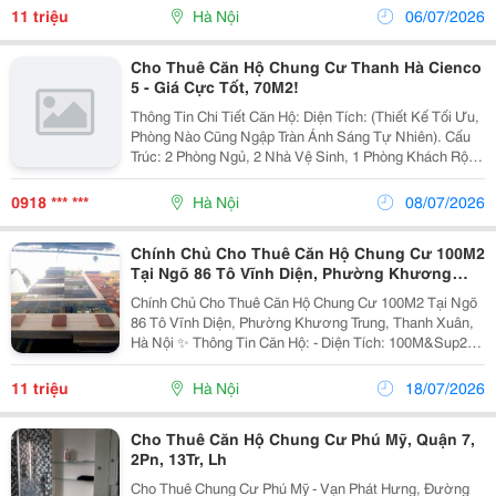
2 Wc✅ Phòng Khách Rộng, Bếp Lớn, Căn Góc Nhiều
11 triệu
Hà Nội
06/07/2026
Ánh...
Cho Thuê Căn Hộ Chung Cư Thanh Hà Cienco
5 - Giá Cực Tốt, 70M2!
Thông Tin Chi Tiết Căn Hộ: Diện Tích: (Thiết Kế Tối Ưu,
Phòng Nào Cũng Ngập Tràn Ánh Sáng Tự Nhiên). Cấu
Trúc: 2 Phòng Ngủ, 2 Nhà Vệ Sinh, 1 Phòng Khách Rộng
Và Khu Bếp Riêng Biệt. Nội Thất Bàn Giao (Đầy Đủ Từ
A-Z, Chỉ Việc Xách Vali Về Ở): ...
0918 *** ***
Hà Nội
08/07/2026
Chính Chủ Cho Thuê Căn Hộ Chung Cư 100M2
Tại Ngõ 86 Tô Vĩnh Diện, Phường Khương
Trung, Thanh Xuân
Chính Chủ Cho Thuê Căn Hộ Chung Cư 100M2 Tại Ngõ
86 Tô Vĩnh Diện, Phường Khương Trung, Thanh Xuân,
Hà Nội ✨ Thông Tin Căn Hộ: - Diện Tích: 100M&Sup2;. -
Thiết Kế: 2 Phòng Ngủ, 2 Nhà Vệ Sinh - Có Cửa Sổ Và
Ban Công Thoáng Mát, Đón Ánh Sáng...
11 triệu
Hà Nội
18/07/2026
Cho Thuê Căn Hộ Chung Cư Phú Mỹ, Quận 7,
2Pn, 13Tr, Lh
Cho Thuê Chung Cư Phú Mỹ - Vạn Phát Hưng, Đường