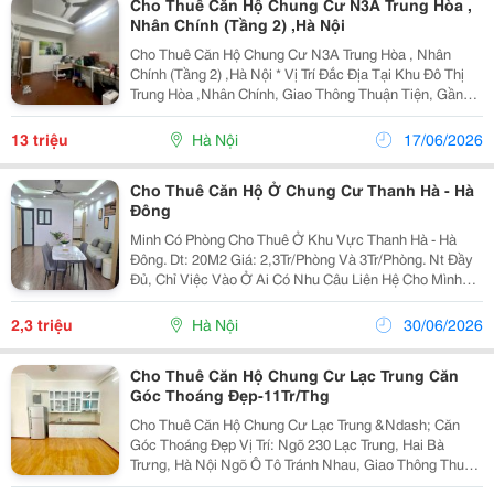
Cho Thuê Căn Hộ Chung Cư N3A Trung Hòa ,
Nhân Chính (Tầng 2) ,Hà Nội
Cho Thuê Căn Hộ Chung Cư N3A Trung Hòa , Nhân
Chính (Tầng 2) ,Hà Nội * Vị Trí Đắc Địa Tại Khu Đô Thị
Trung Hòa ,Nhân Chính, Giao Thông Thuận Tiện, Gần
Các Tòa Văn Phòng, Trường Học, Siêu Thị, Trung Tâm
Thương Mại Và Nhiều Tiện Ích Xung Quanh. *...
13 triệu
Hà Nội
17/06/2026
Cho Thuê Căn Hộ Ở Chung Cư Thanh Hà - Hà
Đông
Minh Có Phòng Cho Thuê Ở Khu Vực Thanh Hà - Hà
Đông. Dt: 20M2 Giá: 2,3Tr/Phòng Và 3Tr/Phòng. Nt Đầy
Đủ, Chỉ Việc Vào Ở Ai Có Nhu Câu Liên Hệ Cho Mình
0947 483 168
2,3 triệu
Hà Nội
30/06/2026
Cho Thuê Căn Hộ Chung Cư Lạc Trung Căn
Góc Thoáng Đẹp-11Tr/Thg
Cho Thuê Căn Hộ Chung Cư Lạc Trung &Ndash; Căn
Góc Thoáng Đẹp Vị Trí: Ngõ 230 Lạc Trung, Hai Bà
Trưng, Hà Nội Ngõ Ô Tô Tránh Nhau, Giao Thông Thuận
Tiện.✅ Diện Tích: 80M&Sup2;✅ Thiết Kế: 2 Phòng Ngủ,