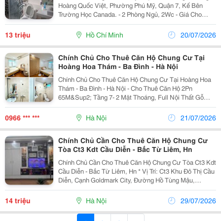
Hoàng Quốc Việt, Phường Phú Mỹ, Quận 7, Kế Bên
Trường Học Canada. - 2 Phòng Ngủ, 2Wc - Giá Cho
Thuê: 13.000.000 Đ/Tháng. Cư Dân Chung Cư Phú Mỹ,
Được Sử Dụng Các Tiện Ích Nội Khu Và Hồ Bơi Miễn...
13 triệu
Hồ Chí Minh
20/07/2026
Chính Chủ Cho Thuê Căn Hộ Chung Cư Tại
Hoàng Hoa Thám - Ba Đình - Hà Nội
Chính Chủ Cho Thuê Căn Hộ Chung Cư Tại Hoàng Hoa
Thám - Ba Đình - Hà Nội - Cho Thuê Căn Hộ 2Pn
65M&Sup2; Tầng 7- 2 Mặt Thoáng, Full Nội Thất Gỗ
Chuẩn Nhà Cho Gia Đình Trẻ. - Căn Hộ Full Nội Thất
Khách Vào Ở Ngay. - Thiết Kế &Amp; Công Năng...
0966 *** ***
Hà Nội
21/07/2026
Chính Chủ Cần Cho Thuê Căn Hộ Chung Cư
Tòa Ct3 Kdt Cầu Diễn - Bắc Từ Liêm, Hn
Chính Chủ Cần Cho Thuê Căn Hộ Chung Cư Tòa Ct3 Kdt
Cầu Diễn - Bắc Từ Liêm, Hn * Vị Trí: Ct3 Khu Đô Thị Cầu
Diễn, Cạnh Goldmark City, Đường Hồ Tùng Mậu,
Phường Phú Diễn, Quận Bắc Từ Liêm, Hà Nội. * Thông
Tin Căn Hộ: &Bull; Diện Tích:...
14 triệu
Hà Nội
29/07/2026