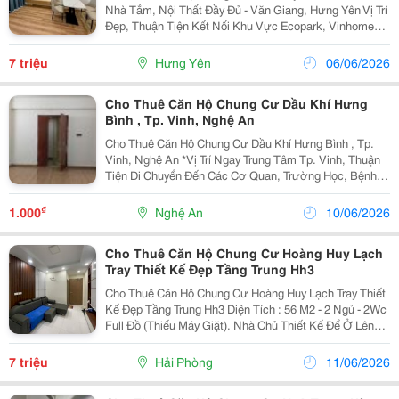
Nhà Tắm, Nội Thất Đầy Đủ - Văn Giang, Hưng Yên Vị Trí
Đẹp, Thuận Tiện Kết Nối Khu Vực Ecopark, Vinhomes
Ocean Park, Vinschool, Vinuniversity, Grand World
Hưng Yên, Gần Chợ, Gần Trường Thcs Văn...
7 triệu
Hưng Yên
06/06/2026
Cho Thuê Căn Hộ Chung Cư Dầu Khí Hưng
Bình , Tp. Vinh, Nghệ An
Cho Thuê Căn Hộ Chung Cư Dầu Khí Hưng Bình , Tp.
Vinh, Nghệ An *Vị Trí Ngay Trung Tâm Tp. Vinh, Thuận
Tiện Di Chuyển Đến Các Cơ Quan, Trường Học, Bệnh
Viện, Siêu Thị Và Khu Vui Chơi Giải Trí. Khu Vực Dân Trí
Cao, An Ninh Đảm Bảo, Môi Trường Sống Văn...
₫
1.000
Nghệ An
10/06/2026
Cho Thuê Căn Hộ Chung Cư Hoàng Huy Lạch
Tray Thiết Kế Đẹp Tầng Trung Hh3
Cho Thuê Căn Hộ Chung Cư Hoàng Huy Lạch Tray Thiết
Kế Đẹp Tầng Trung Hh3 Diện Tích : 56 M2 - 2 Ngủ - 2Wc
Full Đồ (Thiếu Máy Giặt). Nhà Chủ Thiết Kế Để Ở Lên
Sạch Đẹp Chỉ Với : 7Tr/Tháng ( Bao 2 Phí ) ☎️ Liên Hệ
Ngay : 0989.099.526
7 triệu
Hải Phòng
11/06/2026