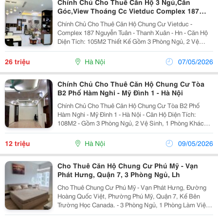
Chính Chủ Cho Thuê Căn Hộ 3 Ngủ,Căn
Góc,View Thoáng Cc Vietduc Complex 187
Nguyễn Tuân
Chính Chủ Cho Thuê Căn Hộ Chung Cư Vietduc -
Complex 187 Nguyễn Tuân - Thanh Xuân - Hn - Căn Hộ
Diện Tích: 105M2 Thiết Kế Gồm 3 Phòng Ngủ, 2 Vệ
Sinh, Phòng Khách + Bếp, 2 Ban Công. - Căn Hộ Thuộc
Căn Góc View Thoáng, Tòa Hà An Ninh 24/24....
26 triệu
Hà Nội
07/05/2026
Chính Chủ Cho Thuê Căn Hộ Chung Cư Tòa
B2 Phố Hàm Nghi - Mỹ Đình 1 - Hà Nội
Chính Chủ Cho Thuê Căn Hộ Chung Cư Tòa B2 Phố
Hàm Nghi - Mỹ Đình 1 - Hà Nội - Căn Hộ Diện Tích:
108M2 - Gồm 3 Phòng Ngủ, 2 Vệ Sinh, 1 Phòng Khách,
1 Bếp, Phòng Ăn, 1 Phòng Nhỏ Để Kho, 2 Logia Thoáng
Mát. - Nội Thất Có Sẵn Đồ Cơ Bản Như: Điều Hòa,...
12 triệu
Hà Nội
09/05/2026
Cho Thuê Căn Hộ Chung Cư Phú Mỹ - Vạn
Phát Hưng, Quận 7, 3 Phòng Ngủ, Lh
Cho Thuê Chung Cư Phú Mỹ - Vạn Phát Hưng, Đường
Hoàng Quốc Việt, Phường Phú Mỹ, Quận 7, Kế Bên
Trường Học Canada. - 3 Phòng Ngủ, 1 Phòng Làm Việc,
2Wc - Giá Cho Thuê: 19.000.000 Đ/Tháng. Cư Dân