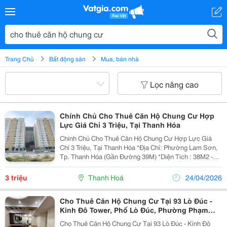
Trang Chủ
Bất động sản
Mua, bán nhà
Lọc nâng cao
Chính Chủ Cho Thuê Căn Hộ Chung Cư Hợp
Lực Giá Chỉ 3 Triệu, Tại Thanh Hóa
Chính Chủ Cho Thuê Căn Hộ Chung Cư Hợp Lực Giá
Chỉ 3 Triệu, Tại Thanh Hóa *Địa Chỉ: Phường Lam Sơn,
Tp. Thanh Hóa (Gần Đường 39M) *Diện Tích : 38M2 -Vị
Trí Thuận Lợi: Nằm Ngay Trung Tâm Thành Phố, Giao
Thông Đi Lại Dễ Dàng. -Căn Hộ Đã Được Trang...
3 triệu
Thanh Hoá
24/04/2026
Cho Thuê Căn Hộ Chung Cư Tại 93 Lò Đúc -
Kinh Đô Tower, Phố Lò Đúc, Phường Phạm
Đình Hổ, Quận Hai Bà Trưng, Hà Nội
Cho Thuê Căn Hộ Chung Cư Tại 93 Lò Đúc - Kinh Đô