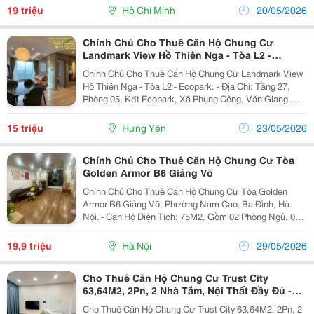
Chung Cư Phú Mỹ, Được Sử Dụng Các Tiện Ích Nội
19 triệu
Hồ Chí Minh
20/05/2026
Khu...
Chính Chủ Cho Thuê Căn Hộ Chung Cư
Landmark View Hồ Thiên Nga - Tòa L2 -
Ecopark.
Chính Chủ Cho Thuê Căn Hộ Chung Cư Landmark View
Hồ Thiên Nga - Tòa L2 - Ecopark. - Địa Chỉ: Tầng 27,
Phòng 05, Kđt Ecopark, Xã Phụng Công, Văn Giang,
Hưng Yên - Diện Tích: 80 M2.Lh*O902Không96686 - Kết
Cấu: 2 Phòng Ngủ, 2Wc, Có Phòng Xông Khô...
15 triệu
Hưng Yên
23/05/2026
Chính Chủ Cho Thuê Căn Hộ Chung Cư Tòa
Golden Armor B6 Giảng Võ
Chính Chủ Cho Thuê Căn Hộ Chung Cư Tòa Golden
Armor B6 Giảng Võ, Phường Nam Cao, Ba Đình, Hà
Nội. - Căn Hộ Diện Tích: 75M2, Gồm 02 Phòng Ngủ, 02
Vệ Sinh, 1 Phòng Khách + Bếp. - Căn Hộ Có Logia
Thoáng Mát. Gần Hồ Giảng Võ, Vincom Metropolis, Tòa
19,9 triệu
Hà Nội
29/05/2026
Nhà...
Cho Thuê Căn Hộ Chung Cư Trust City
63,64M2, 2Pn, 2 Nhà Tắm, Nội Thất Đầy Đủ -
Văn Giang, Hưng Yên
Cho Thuê Căn Hộ Chung Cư Trust City 63,64M2, 2Pn, 2