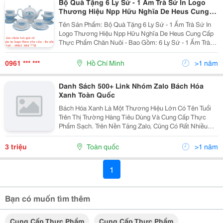
Bộ Quà Tặng 6 Ly Sứ - 1 Ấm Trà Sứ In Logo
Thương Hiệu Npp Hữu Nghĩa De Heus Cung
Cấp Thực Phẩm Chăn Nuôi
Tên Sản Phẩm: Bộ Quà Tặng 6 Ly Sứ - 1 Ấm Trà Sứ In
Logo Thương Hiệu Npp Hữu Nghĩa De Heus Cung Cấp
Thực Phẩm Chăn Nuôi - Bao Gồm: 6 Ly Sứ - 1 Ấm Trà
Sứ In Logo Thương Hiệu Npp Hữu Nghĩa De Heus Cung
Cấp Thực Phẩm Chăn Nuôi - 6 Đĩa Sứ Nhỏ - Màu...
0961 *** ***
Hồ Chí Minh
>1 năm
Danh Sách 500+ Link Nhóm Zalo Bách Hóa
Xanh Toàn Quốc
Bách Hóa Xanh Là Một Thương Hiệu Lớn Có Tên Tuổi
Trên Thị Trường Hàng Tiêu Dùng Và Cung Cấp Thực
Phẩm Sạch. Trên Nền Tảng Zalo, Cũng Có Rất Nhiều
Nhóm Zalo Bách Hóa Xanh Được Lập Ra Nhằm Chia
Sẻ Chương Trình Khuyến Mãi, Cập Nhật Mặt Hàng Mới.
3 triệu
Toàn quốc
>1 năm
Do Nhu...
1
Bạn có muốn tìm thêm
Cung Cấp Thực Phẩm
Cung Cấp Thực Phẩm