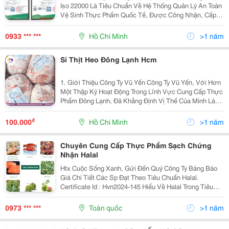
Iso 22000 Là Tiêu Chuẩn Về Hệ Thống Quản Lý An Toàn
Vệ Sinh Thực Phẩm Quốc Tế, Được Công Nhận, Cấp
Phép Và Có Giá Trị Trên Phạm Vi Toàn Cầu. Một Doanh
Nghiệp Trong Chuỗi Cung Cấp Thực Phẩm Áp Dụng
0933 *** ***
Hồ Chí Minh
>1 năm
Và...
Sỉ Thịt Heo Đông Lạnh Hcm
1. Giới Thiệu Công Ty Vũ Yến Công Ty Vũ Yến, Với Hơn
Một Thập Kỷ Hoạt Động Trong Lĩnh Vực Cung Cấp Thực
Phẩm Đông Lạnh, Đã Khẳng Định Vị Thế Của Mình Là
Một Trong Những Nhà Cung Cấp Sỉ Đáng Tin Cậy Tại
Khu Vực Miền Nam. Vũ Yến Chuyên Cung Cấp Các
₫
100.000
Hồ Chí Minh
>1 năm
Chuyên Cung Cấp Thực Phẩm Sạch Chứng
Nhận Halal
Htx Cuộc Sống Xanh, Gửi Đến Quý Công Ty Bảng Báo
Giá Chi Tiết Các Sp Đạt Theo Tiêu Chuẩn Halal.
Certificate Id : Hvn2024-145 Hiểu Về Halal Trong Tiêu
Thụ Thực Phẩm - Giết Mổ Theo Luật Islam,Các Vật
Dụng Cũ Bếp Dùng Phải Vệ Sinh...
0973 *** ***
Toàn quốc
>1 năm