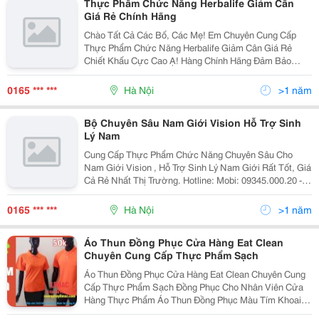
Thực Phẩm Chức Năng Herbalife Giảm Cân
Giá Rẻ Chính Hãng
Chào Tất Cả Các Bố, Các Mẹ! Em Chuyên Cung Cấp
Thực Phẩm Chức Năng Herbalife Giảm Cân Giá Rẻ
Chiết Khấu Cực Cao Ạ! Hàng Chính Hãng Đảm Bảo
Chất Lượng. Em Làm Ăn Uy Tín Lâu Dài Nên Các Bố
Các Mẹ Có Thể Yên Tâm Về Sản Phẩm Ạ Sđt Liên Hệ
0165 *** ***
Hà Nội
>1 năm
Của Em
Bộ Chuyên Sâu Nam Giới Vision Hỗ Trợ Sinh
Lý Nam
Cung Cấp Thực Phẩm Chức Năng Chuyên Sâu Cho
Nam Giới Vision , Hỗ Trợ Sinh Lý Nam Giới Rất Tốt, Giá
Cả Rẻ Nhất Thị Trường. Hotline: Mobi: 09345.000.20 -
Viettel: 097890.33.11 Hiện Nay, Chúng Tôi Cung Cấp
Sản Phẩm Vision Với Giá Cực Rẻ, Hàng Chính H
0165 *** ***
Hà Nội
>1 năm
Áo Thun Đồng Phục Cửa Hàng Eat Clean
Chuyên Cung Cấp Thực Phẩm Sạch
Áo Thun Đồng Phục Cửa Hàng Eat Clean Chuyên Cung
Cấp Thực Phẩm Sạch Đồng Phục Cho Nhân Viên Cửa
Hàng Thực Phẩm Áo Thun Đồng Phục Màu Tím Khoai
Môn Áo Thun Đồng Phục Cổ Tròn Áo Thun Đồng Phục