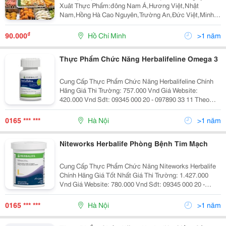
Xuât Thực Phẩm:đông Nam Á,Hương Việt,Nhật
Nam,Hồng Hà Cao Nguyên,Trường An,Đức Việt,Minh
Hương,Sông Trăng,Ô Ngon,...Chúng Tôi Chuyên Cung
Cấp Sĩ Và Lẻ Các Mặt Hàng Thực Phẩm An Toàn Như:
₫
90.000
Hồ Chí Minh
>1 năm
Cá Viên,Bò Vi
Thực Phẩm Chức Năng Herbalifeline Omega 3
Cung Cấp Thực Phẩm Chức Năng Herbalifeline Chính
Hãng Giá Thi Trường: 757.000 Vnd Giá Website:
420.000 Vnd Sđt: 09345 000 20 - 097890 33 11 Theo
Trung Tâm Thống Kê Sức Khỏe Quốc Gia Hoa Kỳ, Hơn
68 Triệu Người Dân Nước Này Đang Có Ít Nhất Một Rối
0165 *** ***
Hà Nội
>1 năm
L
Niteworks Herbalife Phòng Bệnh Tim Mạch
Cung Cấp Thực Phẩm Chức Năng Niteworks Herbalife
Chính Hãng Giá Tốt Nhất Giá Thi Trường: 1.427.000
Vnd Giá Website: 780.000 Vnd Sđt: 09345 000 20 -
097890 33 11 Nhiệm Vụ Và Chức Năng Của Tim Là
Bơm Máu Lên Não Và Bơm Máu Chạy Toàn Cơ Thể. Và
0165 *** ***
Hà Nội
>1 năm
Tim Phối