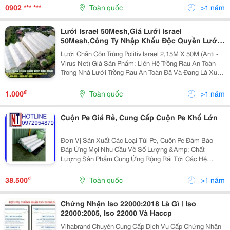
Có Cổ In Áo Đồng...
0902 *** ***
Toàn quốc
>1 năm
Lưới Israel 50Mesh,Giá Lưới Israel
50Mesh,Công Ty Nhập Khẩu Độc Quyền Lưới
Côn Trùng Politiv Israel
Lưới Chắn Côn Trùng Politiv Israel 2,15M X 50M (Anti -
Virus Net) Giá Sản Phẩm: Liên Hệ Trồng Rau An Toàn
Trong Nhà Lưới Trồng Rau An Toàn Đã Và Đang Là Xu
Thế Tấc Yếu. Trồng Rau An Toàn Trong Nhà Lưới Góp
Phần Cung Cấp Thực Phẩm An Toàn Cho...
₫
1.000
Toàn quốc
>1 năm
Cuộn Pe Giá Rẻ, Cung Cấp Cuộn Pe Khổ Lớn
Đơn Vị Sản Xuất Các Loại Túi Pe, Cuộn Pe Đảm Bảo
Đáp Ứng Mọi Nhu Cầu Về Số Lượng &Amp; Chất
Lượng Sản Phẩm Cung Ứng Rộng Rãi Tới Các Hệ
Thống Siêu Thị Trên Toàn Quốc, Công Ty May Mặc,
Công Ty Nuôi Trồng Thủy Hải Sản, Công Ty Cung Cấp
₫
38.500
Toàn quốc
>1 năm
Thực Phẩm,.....
Chứng Nhận Iso 22000:2018 Là Gì | Iso
22000:2005, Iso 22000 Và Haccp
Vihabrand Chuyên Cung Cấp Dịch Vụ Cấp Chứng Nhận