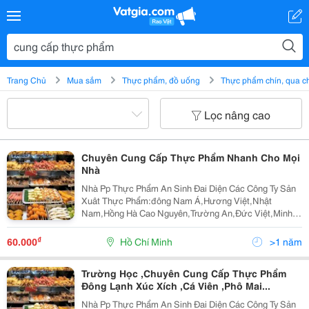
Trang Chủ
Mua sắm
Thực phẩm, đồ uống
Thực phẩm chín, qua c
Lọc nâng cao
Chuyên Cung Cấp Thực Phẩm Nhanh Cho Mọi
Nhà
Nhà Pp Thực Phẩm An Sinh Đai Diện Các Công Ty Sản
Xuât Thực Phẩm:đông Nam Á,Hương Việt,Nhật
Nam,Hồng Hà Cao Nguyên,Trường An,Đức Việt,Minh
Hương,Sông Trăng,Ô Ngon,...Chúng Tôi Chuyên Cung
Cấp Sĩ Và Lẻ Các Mặt Hàng Thực Phẩm An Toàn Như:
₫
60.000
Hồ Chí Minh
>1 năm
Cá Viên,Bò Vi
Trường Học ,Chuyên Cung Cấp Thực Phẩm
Đông Lạnh Xúc Xích ,Cá Viên ,Phô Mai...
Nhà Pp Thực Phẩm An Sinh Đai Diện Các Công Ty Sản