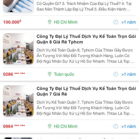
Có Quyền Gì? 3. Trách Nhiệm Của Đại Lý Thuế? 4. Tại
Sao Nên Thành Lập Đại Lý Thuế 5. Điều Kiện Hành
Nghề Đại Lý Thuế 6. Đại Lý Thuế Có Được Làm Dịch Vụ
Kế Toán? 7. Hồ Sơ, Thủ Tục...
₫
100.000
Hồ Chí Minh
>1 năm
Công Ty Đại Lý Thuế Dịch Vụ Kế Toán Trọn Gói
Quận 8 Giá Rẻ Tphcm
Dịch Vụ Kế Toán Quận 8, Tphcm Của Thtax Gây Được
Ấn Tượng Với Mọi Đối Tượng Khách Hàng, Luôn Có
Đội Ngũ Nhân Sự Xử Lý Hồ Sơ Nhanh. Thtax Là Top 1
Dịch Vụ Kế Toán Trọn Gói Quận 8 Uy Tín Và Chuyên
Nghiệp. Chi Phí Dịch Vụ Kế Toán Trọn Gói Tại Quận 8
0286 *** ***
Toàn quốc
>1 năm
Của...
Công Ty Đại Lý Thuế Dịch Vụ Kế Toán Trọn Gói
Quận 7 Giá Rẻ
Dịch Vụ Kế Toán Quận 7, Tphcm Của Thtax Gây Được
Ấn Tượng Với Mọi Đối Tượng Khách Hàng, Luôn Có
Đội Ngũ Nhân Sự Xử Lý Hồ Sơ Nhanh. Thtax Là Top 1
Dịch Vụ Kế Toán Trọn Gói Quận 7 Uy Tín Và Chuyên
Nghiệp. Chi Phí Dịch Vụ Kế Toán Trọn Gói Tại Quận 7
0964 *** ***
Hồ Chí Minh
>1 năm
Của...