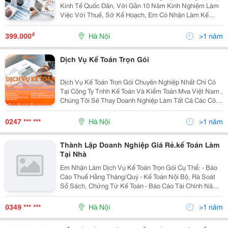
Kinh Tế Quốc Dân, Với Gần 10 Năm Kinh Nghiệm Làm
Việc Với Thuế, Sở Kế Hoạch, Em Có Nhận Làm Kế
Toán Tại Nhà Cho Các Công Ty Vừa Và Nhỏ, Cty Mới
Thành Lập.dịch Vụ Kế Toán Trọn Gói Nhận Làm Sổ
₫
399.000
Hà Nội
>1 năm
Sách...
Dịch Vụ Kế Toán Trọn Gói
Dịch Vụ Kế Toán Trọn Gói Chuyên Nghiệp Nhất Chỉ Có
Tại Công Ty Tnhh Kế Toán Và Kiểm Toán Mva Việt Nam ,
Chúng Tôi Sẽ Thay Doanh Nghiệp Làm Tất Cả Các Công
Việc Liên Quan Đến Kế Toán Như: Kê Khai &Ndash;
Nộp Tờ Khai Thuế, Hoàn Thiện Sổ Sách, Lập Báo...
0247 *** ***
Hà Nội
>1 năm
Thành Lập Doanh Nghiệp Giá Rẻ.kế Toán Làm
Tại Nhà
Em Nhận Làm Dịch Vụ Kế Toán Trọn Gói Cụ Thể: - Báo
Cáo Thuế Hằng Tháng/Quý - Kế Toán Nội Bộ, Rà Soát
Sổ Sách, Chứng Từ Kế Toán - Báo Cáo Tài Chính Năm -
Quyết Toán Thuế ▶️Ngoài Ra Em Còn Nhận Đăng Ký
Gpkd, Thành Lập Công Ty, Quyết Toán Thuế...
0349 *** ***
Hà Nội
>1 năm