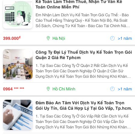
Kế Toán Làm Thêm Thuế, Nhận Tư Ván Kế
Toán Online Miễn Phí
Em Nhận Làm Dịch Vụ Kế Toán Trọn Gói Cụ Thể: - Báo
Cáo Thuế Hằng Tháng/Quý - Kế Toán Nội Bộ, Rà Soát
Sổ Sách, Chứng Từ Kế Toán - Báo Cáo Tài Chính Năm -
Quyết Toán Thuế ▶️Ngoài Ra Em Còn Nhận Đăng Ký
Gpkd, Thành Lập Công Ty, Quyết Toán Thuế...
₫
399.000
Hà Nội
>1 năm
Công Ty Đại Lý Thuế Dịch Vụ Kế Toán Trọn Gói
Quận 2 Giá Rẻ Tphcm
1. Tại Sao Các Công Ty Ở Quận 2 Rất Cần Dịch Vụ Kế
Toán Trọn Gói Các Doanh Nghiệp Ở Quận 2 Cần Sử
Dụng Dịch Vụ Kế Toán Trọn Gói Bởi Những Khó Khăn
Hiện Tại Sau Đây: Không Thể Tuyển Dụng Được Nhân
Viên Kế Toán Có Trình Độ Chuyên Môn Cao Với Sự
0964 *** ***
Hồ Chí Minh
>1 năm
Hạn...
Đảm Bảo An Tâm Với Dịch Vụ Kế Toán Trọn
Gói Uy Tín, Giá Cả Hợp Lý Tại Gò Vấp, Tp.hcm.
1. Tại Sao Các Công Ty Ở Gò Vấp Rất Cần Dịch Vụ Kế
Toán Trọn Gói Các Doanh Nghiệp Ở Gò Vấp Cần Sử
Dụng Dịch Vụ Kế Toán Trọn Gói Bởi Những Khó Khăn
Hiện Tại Sau Đây: Không Thể Tuyển Dụng Được Nhân