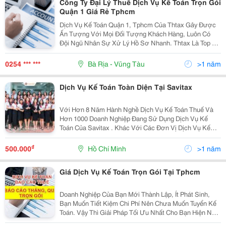
Công Ty Đại Lý Thuế Dịch Vụ Kế Toán Trọn Gói
Quận 1 Giá Rẻ Tphcm
Dịch Vụ Kế Toán Quận 1, Tphcm Của Thtax Gây Được
Ấn Tượng Với Mọi Đối Tượng Khách Hàng, Luôn Có
Đội Ngũ Nhân Sự Xử Lý Hồ Sơ Nhanh. Thtax Là Top 1
Dịch Vụ Kế Toán Trọn Gói Quận 6 Uy Tín Và Chuyên
Nghiệp. Chi Phí Dịch Vụ Kế Toán Trọn Gói Tại Quận 1
0254 *** ***
Bà Rịa - Vũng Tàu
>1 năm
Của...
Dịch Vụ Kế Toán Toàn Diện Tại Savitax
Với Hơn 8 Năm Hành Nghề Dịch Vụ Kế Toán Thuế Và
Hơn 1000 Doanh Nghiệp Đang Sử Dụng Dịch Vụ Kế
Toán Của Savitax . Khác Với Các Đơn Vị Dịch Vụ Kế
Toán Trọn Gói Truyền Thống, Savitax Mang Đến Một Giải
Pháp Kế Toán Hiện Đại Và Hiệu Quả. Chúng Tôi Sử...
₫
500.000
Hồ Chí Minh
>1 năm
Giá Dịch Vụ Kế Toán Trọn Gói Tại Tphcm
Doanh Nghiệp Của Bạn Mới Thành Lập, Ít Phát Sinh,
Bạn Muốn Tiết Kiệm Chi Phí Nên Chưa Muốn Tuyển Kế
Toán. Vậy Thì Giải Pháp Tối Ưu Nhất Cho Bạn Hiện Nay
Đó Chính Là Sử Dụng Dịch Vụ Kế Toán Trọn Gói. Đại Lý