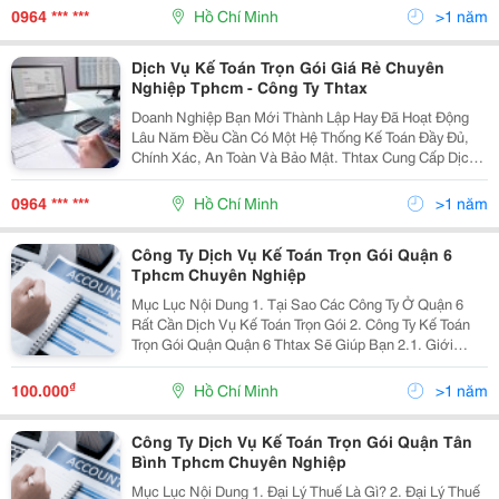
Viên Kế Toán Có Trình Độ Chuyên Môn Cao Với Sự
0964 *** ***
Hồ Chí Minh
>1 năm
Hạn...
Dịch Vụ Kế Toán Trọn Gói Giá Rẻ Chuyên
Nghiệp Tphcm - Công Ty Thtax
Doanh Nghiệp Bạn Mới Thành Lập Hay Đã Hoạt Động
Lâu Năm Đều Cần Có Một Hệ Thống Kế Toán Đầy Đủ,
Chính Xác, An Toàn Và Bảo Mật. Thtax Cung Cấp Dịch
Vụ Kế Toán Trọn Gói Giá Rẻ Tại Hcm Với Đội Ngũ
Chuyên Môn Nghiệp Vụ Kế Toán Có Kinh Nghiệm Lâu
0964 *** ***
Hồ Chí Minh
>1 năm
Năm...
Công Ty Dịch Vụ Kế Toán Trọn Gói Quận 6
Tphcm Chuyên Nghiệp
Mục Lục Nội Dung 1. Tại Sao Các Công Ty Ở Quận 6
Rất Cần Dịch Vụ Kế Toán Trọn Gói 2. Công Ty Kế Toán
Trọn Gói Quận Quận 6 Thtax Sẽ Giúp Bạn 2.1. Giới
Thiệu Công Ty Thtax Chuyên Dịch Vụ Kế Toán Trọn Gói
Tphcm 2.2. Giải Pháp Của Công Ty Kế...
₫
100.000
Hồ Chí Minh
>1 năm
Công Ty Dịch Vụ Kế Toán Trọn Gói Quận Tân
Bình Tphcm Chuyên Nghiệp
Mục Lục Nội Dung 1. Đại Lý Thuế Là Gì? 2. Đại Lý Thuế