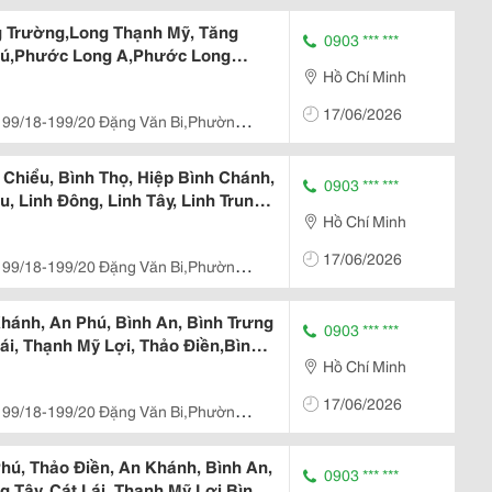
cm
 Trường,Long Thạnh Mỹ, Tăng
0903 *** ***
hú,Phước Long A,Phước Long
Hồ Chí Minh
ong Phước
17/06/2026
199/18-199/20 Đặng Văn Bi,Phường
cm
Chiểu, Bình Thọ, Hiệp Bình Chánh,
0903 *** ***
, Linh Đông, Linh Tây, Linh Trung,
Hồ Chí Minh
hú, Trường Thọ.
17/06/2026
199/18-199/20 Đặng Văn Bi,Phường
cm
ánh, An Phú, Bình An, Bình Trưng
0903 *** ***
Lái, Thạnh Mỹ Lợi, Thảo Điền,Bình
Hồ Chí Minh
Đông
17/06/2026
199/18-199/20 Đặng Văn Bi,Phường
cm
ú, Thảo Điền, An Khánh, Bình An,
0903 *** ***
g Tây, Cát Lái, Thạnh Mỹ Lợi,Bình