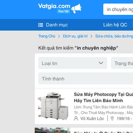
Danh mục
Liên hệ QC
Trang Chủ
Dịch vụ, giải trí
Sửa chữa, bảo dưỡng,
Kết quả tìm kiếm
"in chuyên nghiệp"
Sửa Máy Photocopy Tại Qu
Hãy Tìm Liên Bảo Minh
Lbm -Trung Tâm Bảo Hành Liên Bả
Trì , Cho Thuê Máy Photocopy , Má
Tùng , Mực Photo,Mực In , Bơm M
Võ Xuân Lộc
199/16 -
Cao Nhất Và Được Tin Tưởng Nhất