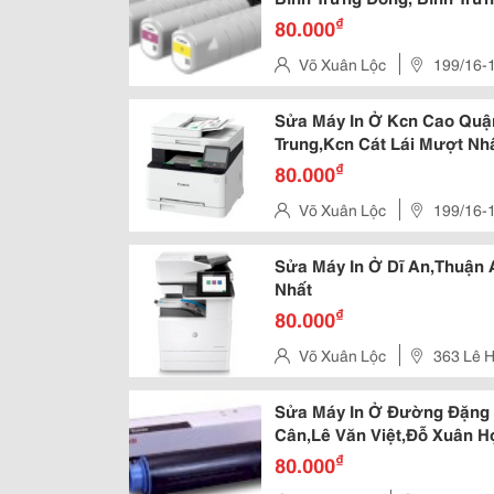
Khánh, Thủ Thiêm,An Lợi 
₫
80.000
Võ Xuân Lộc
199/16-
Trường Thọ,Tp. Thủ Đức,Tp.h
Sửa Máy In Ở Kcn Cao Quận
Trung,Kcn Cát Lái Mượt Nh
₫
80.000
Võ Xuân Lộc
199/16-
Trường Thọ,Tp. Thủ Đức,Tp.h
Sửa Máy In Ở Dĩ An,Thuận
Nhất
₫
80.000
Võ Xuân Lộc
363 Lê 
Sửa Máy In Ở Đường Đặng 
Cân,Lê Văn Việt,Đỗ Xuân 
Đồng Uy Tín Nhất
₫
80.000