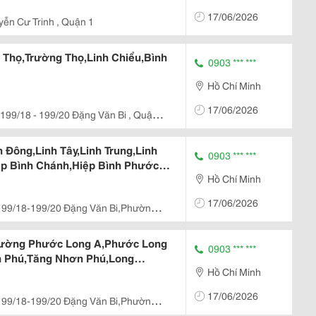
ực In Chuyên Nghiệp Số 1, Có Tay Nghề
17/06/2026
 Tại...
ễn Cư Trinh , Quận 1
Thọ,Trường Thọ,Linh Chiểu,Bình
0903 *** ***
Hồ Chí Minh
17/06/2026
 - 199/20 Đặng Văn Bi , Quận
Đông,Linh Tây,Linh Trung,Linh
0903 *** ***
ệp Bình Chánh,Hiệp Bình Phước
Hồ Chí Minh
17/06/2026
199/18-199/20 Đặng Văn Bi,Phường
 Chợ Thủ Đức)
ường Phước Long A,Phước Long
0903 *** ***
n Phú,Tăng Nhơn Phú,Long
Hồ Chí Minh
g Bình
17/06/2026
199/18-199/20 Đặng Văn Bi,Phường