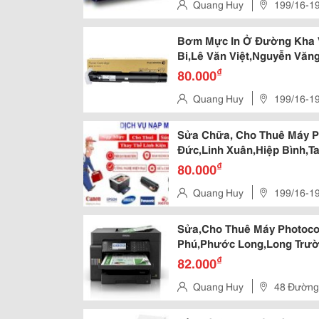
Quang Huy
199/16-1
Trường Thọ,Tp. Thủ Đức,Tp.h
Bơm Mực In Ở Đường Kha 
Bi,Lê Văn Việt,Nguyễn Văn
Bá,Phạm Văn Đồng,Võ Ngu
₫
80.000
Quang Huy
199/16-1
Trường Thọ,Tp. Thủ Đức,Tp.h
Sửa Chữa, Cho Thuê Máy P
Đức,Linh Xuân,Hiệp Bình,T
₫
80.000
Quang Huy
199/16-1
Thủ Đức,Tp.hcm
Sửa,Cho Thuê Máy Photoco
Phú,Phước Long,Long Trườ
Tp.hcm
₫
82.000
Quang Huy
48 Đường