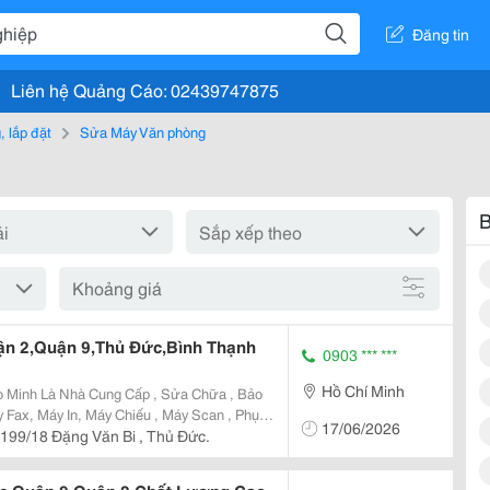
Đăng tin
Liên hệ Quảng Cáo: 02439747875
 lắp đặt
Sửa Máy Văn phòng
B
Khoảng giá
ận 2,Quận 9,Thủ Đức,Bình Thạnh
0903 *** ***
Hồ Chí Minh
o Minh Là Nhà Cung Cấp , Sửa Chữa , Bảo
y Fax, Máy In, Máy Chiếu , Máy Scan , Phụ
17/06/2026
ực In Chuyên Nghiệp Số 1, Có Tay Nghề
 199/18 Đặng Văn Bi , Thủ Đức.
 Tại...