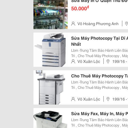
Sửa Máy In Ở Quận Thủ Đứ
₫
50.000
Võ Hoàng Phương Anh
Bi , Quận Thủ Đức
Sửa Máy Photocopy Tại Dĩ 
Nhất
Lbm -Trung Tâm Bảo Hành Liên Bả
Trì , Cho Thuê Máy Photocopy , Má
Tùng , Mực Photo,Mực In , Bơm M
Võ Xuân Lộc
199/16 -
Cao Nhất Và Được Tin Tưởng Nhất
Cho Thuê Máy Photocopy Tạ
Lbm -Trung Tâm Bảo Hành Liên Bả
Trì , Cho Thuê Máy Photocopy , Má
Tùng , Mực Photo,Mực In , Bơm M
Cao Nhất Và Được Tin Tưởng Nhất
Võ Xuân Lộc
199/16 -
Thọ , Quận Thủ Đức
Sửa Máy Fax, Máy In, Máy 
Lbm -Trung Tâm Bảo Hành Liên Bả
Trì , Cho Thuê Máy Photocopy , Má