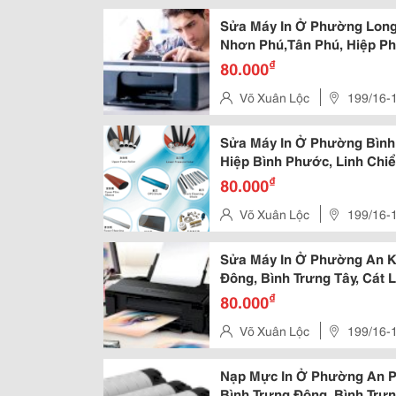
Trường Thọ,Tp. Thủ Đức,Tp.h
Sửa Máy In Ở Phường Long
Nhơn Phú,Tân Phú, Hiệp P
B,Phước Bình,Long Bình,L
₫
80.000
Võ Xuân Lộc
199/16-
Trường Thọ,Tp. Thủ Đức,Tp.h
Sửa Máy In Ở Phường Bình 
Hiệp Bình Phước, Linh Chiểu
Linh Xuân, Tam Bình, Tam P
₫
80.000
Võ Xuân Lộc
199/16-
Trường Thọ,Tp. Thủ Đức,Tp.h
Sửa Máy In Ở Phường An Kh
Đông, Bình Trưng Tây, Cát 
Khánh, Thủ Thiêm,An Lợi 
₫
80.000
Võ Xuân Lộc
199/16-
Trường Thọ,Tp. Thủ Đức,Tp.h
Nạp Mực In Ở Phường An Ph
Bình Trưng Đông, Bình Trưn