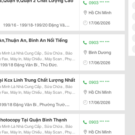
c,Quận 9,Quận 2 Chất Lượng Cao
0903 *** ***
Hồ Chí Minh
17/06/2026
199/16 - 199/18-199/20 Đặng Văn
An,Thuận An, Bình An Nổi Tiếng
0903 *** ***
Bình Dương
o Minh Là Nhà Cung Cấp , Sửa Chữa , Bảo
y Fax, Máy In, Máy Chiếu , Máy Scan , Phụ
17/06/2026
ực In Chuyên Nghiệp Số 1, Có Tay Nghề
 199/18 Đặng Văn Bi , Thủ Đức.
 Tại...
i Kcx Linh Trung Chất Lượng Nhất
0903 *** ***
o Minh Là Nhà Cung Cấp , Sửa Chữa , Bảo
Hồ Chí Minh
y Fax, Máy In, Máy Chiếu , Máy Scan , Phụ
ực In Chuyên Nghiệp Số 1, Có Tay Nghề
17/06/2026
 Tại...
199/18 Đặng Văn Bi , Phường Trường
Photocopy Tại Quận Bình Thạnh
0903 *** ***
o Minh Là Nhà Cung Cấp , Sửa Chữa , Bảo
Hồ Chí Minh
y Fax, Máy In, Máy Chiếu , Máy Scan , Phụ