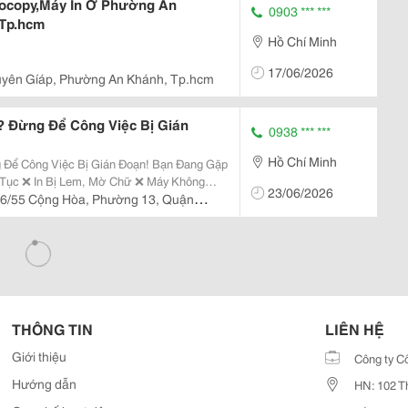
ocopy,Máy In Ở Phường An
0903 *** ***
 Tp.hcm
Hồ Chí Minh
17/06/2026
uyên Gíáp, Phường An Khánh, Tp.hcm
? Đừng Để Công Việc Bị Gián
0938 *** ***
Hồ Chí Minh
g Việc Bị Gián Đoạn! Bạn Đang Gặp
23/06/2026
6/55 Cộng Hòa, Phường 13, Quận
nh
THÔNG TIN
LIÊN HỆ
Giới thiệu
Công ty C
Hướng dẫn
HN: 102 T