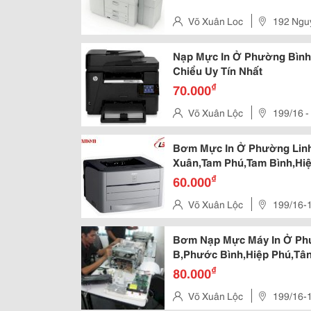
Tùng , Mực Photo,Mực In , Bơm M
Cao Nhất Và Được Tin Tưởng Nhất
Võ Xuân Loc
192 Nguy
Nạp Mực In Ở Phường Bình 
Chiểu Uy Tín Nhất
₫
70.000
Võ Xuân Lộc
199/16 - 199/18
Thủ Đức ( Gần Chợ Thủ Đức
Bơm Mực In Ở Phường Linh 
Xuân,Tam Phú,Tam Bình,Hi
Tốt Nhất
₫
60.000
Võ Xuân Lộc
199/16-
Trường Thọ,Quận Thủ Đức(Gần
Bơm Nạp Mực Máy In Ở Ph
B,Phước Bình,Hiệp Phú,Tâ
Trường,Long Thạnh Mỹ,Lon
₫
80.000
Võ Xuân Lộc
199/16-