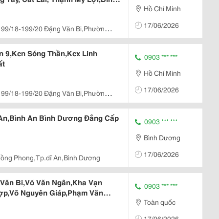
Hồ Chí Minh
Đông
17/06/2026
199/18-199/20 Đặng Văn Bi,Phường
cm
 9,Kcn Sóng Thần,Kcx Linh
0903 *** ***
ất
Hồ Chí Minh
17/06/2026
199/18-199/20 Đặng Văn Bi,Phường
cm
 An,Bình An Bình Dương Đẳng Cấp
0903 *** ***
Bình Dương
17/06/2026
Hồng Phong,Tp.dĩ An,Bình Dương
Văn Bi,Võ Văn Ngân,Kha Vạn
0903 *** ***
Hợp,Võ Nguyên Giáp,Phạm Văn
Toàn quốc
17/06/2026