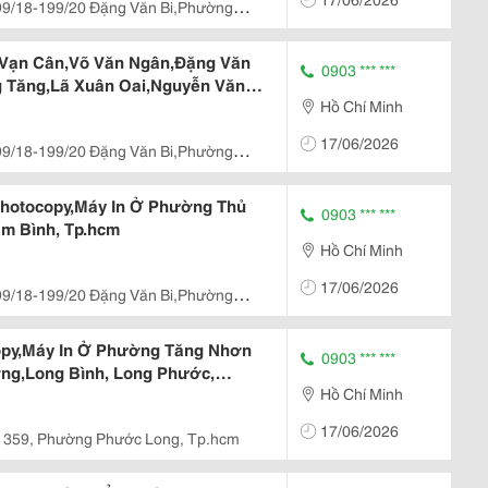
99/18-199/20 Đặng Văn Bi,Phường
cm
Vạn Cân,Võ Văn Ngân,Đặng Văn
0903 *** ***
g Tăng,Lã Xuân Oai,Nguyễn Văn
Hồ Chí Minh
yên Giáp
17/06/2026
99/18-199/20 Đặng Văn Bi,Phường
cm
hotocopy,Máy In Ở Phường Thủ
0903 *** ***
am Bình, Tp.hcm
Hồ Chí Minh
17/06/2026
99/18-199/20 Đặng Văn Bi,Phường
py,Máy In Ở Phường Tăng Nhơn
0903 *** ***
ng,Long Bình, Long Phước,
Hồ Chí Minh
17/06/2026
 359, Phường Phước Long, Tp.hcm