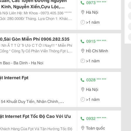
Xuân, Các Tuyến Đường Nguyễn
0973 *** ***
 Kinh, Nguyễn Xiển,Cựu Lộc,
Hà Nội
973.405.336
Hà Nội Liên Hệ: Mr Khoa - 0973.405.336 *****
 Gói: 280.000Đ/ Tháng. Lựa Chọn 1: Khách
>1 năm
ặt Cọc: 600.000 Vnđ. + Tặng Modem 4
10,Sài Gòn Miễn Phí 0906.282.535
0915 *** ***
 T T Ừ Tr Ướ C T Ớ I Nay!!! * Miễn Phí
Hồ Chí Minh
hông Fpt Lắp
>1 năm
n Bao - Ba Dinh - Ha Noi
 Internet Fpt
0328 *** ***
Hà Nội
>1 năm
154 Khuất Duy Tiến, Nhân Chính,
t Internet Fpt Tốc Độ Cao Với Ưu
0932 *** ***
Toàn quốc
 Khách Hàng Của Fpt Và Tận Hưởng Tốc Độ