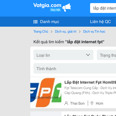
Danh mục
Liên hệ QC
Trang Chủ
Dịch vụ, giải trí
Dịch vụ Tin học
Kết quả tìm kiếm
"lắp đặt internet fpt"
Lắp Đặt Internet Fpt Hcm
Fpt Telecom Cung Cấp : Dịch Vụ Int
Cáp Quang (Ftth) - Dịch Vụ Triple P
Điện Thoại Cố Định Dùng Công Nghệ Ip) Đăng Ký Sữ Dụng Các D
Liên Hệ: Công Ty
Thai Son
Hcm