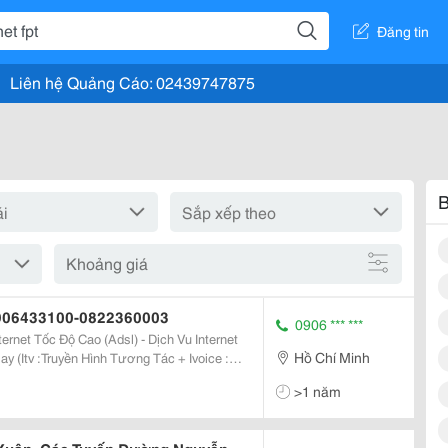
Đăng tin
Liên hệ Quảng Cáo: 02439747875
B
Khoảng giá
|0906433100-0822360003
0906 *** ***
ernet Tốc Độ Cao (Adsl) - Dịch Vu Internet
Hồ Chí Minh
lay (Itv :Truyền Hình Tương Tác + Ivoice :
ịch Vụ Fpt
>1 năm