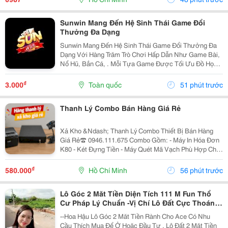
Này...
Sunwin Mang Đến Hệ Sinh Thái Game Đổi
Thưởng Đa Dạng
Sunwin Mang Đến Hệ Sinh Thái Game Đổi Thưởng Đa
Dạng Với Hàng Trăm Trò Chơi Hấp Dẫn Như Game Bài,
Nổ Hũ, Bắn Cá, . Mỗi Tựa Game Được Tối Ưu Đồ Họa
Sắc Nét, Thao Tác Mượt Mà, Tỷ Lệ Trả Thưởng Cạnh
Tranh Cùng Hệ Thống Bảo Mật Hiện Đại.
₫
3.000
Toàn quốc
51 phút trước
Thanh Lý Combo Bán Hàng Giá Rẻ
Xả Kho &Ndash; Thanh Lý Combo Thiết Bị Bán Hàng
Giá Rẻ☎️ 0946.111.675 Combo Gồm: - Máy In Hóa Đơn
K80 - Két Đựng Tiền - Máy Quét Mã Vạch Phù Hợp Cho
Tạp Hóa, Shop, Siêu Thị Mini, Quán Ăn, Cafe... ☎️ Liên
Hệ: 0946.111.675 Kazuko Việt Nam...
₫
580.000
Hồ Chí Minh
56 phút trước
Lô Góc 2 Măt Tiền Diện Tích 111 M Fun Thổ
Cư Pháp Lý Chuẩn -Vị Chí Lô Đất Cực Thoáng
Mát ,Đất Nằm Mặt Đường Chục
--Hoa Hậu Lô Góc 2 Măt Tiền Rành Cho Ace Có Nhu
Cầu Thích Mua Để Ở Hoăc Đầu Tư , Lô Đất 2 Mặt Tiền