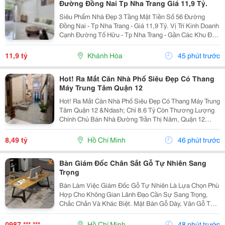
Đường Đồng Nai Tp Nha Trang Giá 11,9 Tỷ.
Siêu Phẩm Nhà Đẹp 3 Tầng Mặt Tiền Số 56 Đường
Đồng Nai - Tp Nha Trang - Giá 11,9 Tỷ. Vị Trí Kinh Doanh
Cạnh Đường Tố Hữu - Tp Nha Trang - Gần Các Khu Đô
Thị. Nhà Mới Đẹp 3 Tầng Mặt Tiền + 1 Mặt Hẻm - Kiến
Trúc Hiện Đại - Đầy Đủ Tiện Nghi. - Nhà Có...
11,9 tỷ
Khánh Hòa
45 phút trước
Hot! Ra Mắt Căn Nhà Phố Siêu Đẹp Có Thang
Máy Trung Tâm Quận 12
Hot! Ra Mắt Căn Nhà Phố Siêu Đẹp Có Thang Máy Trung
Tâm Quận 12 &Ndash; Chỉ 8.6 Tỷ Còn Thương Lượng
Chính Chủ Bán Nhà Đường Trần Thị Năm, Quận 12
&Ndash; Vị Trí Đẹp, Khu Dân Cư Hiện Hữu, Tiện Ích Đầy
Đủ. Diện Tích: 4M &Times; 20M Nhà...
8,49 tỷ
Hồ Chí Minh
46 phút trước
Bàn Giám Đốc Chân Sắt Gỗ Tự Nhiên Sang
Trọng
Bàn Làm Việc Giám Đốc Gỗ Tự Nhiên Là Lựa Chọn Phù
Hợp Cho Không Gian Lãnh Đạo Cần Sự Sang Trọng,
Chắc Chắn Và Khác Biệt. Mặt Bàn Gỗ Dày, Vân Gỗ Tự
Nhiên Đẹp Mắt Kết Hợp Cùng Hệ Chân Sắt Hiện Đại,
Tạo Nên Tổng Thể Vừa Bền Bỉ Vừa Tinh Tế. Mẫu Bàn
0987 *** ***
Hồ Chí Minh
48 phút trước