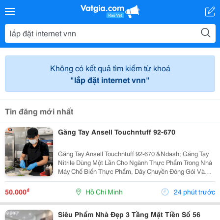
Không có kết quả tìm kiếm từ khoá
"lắp đặt internet vnn"
Tin đăng mới nhất
Găng Tay Ansell Touchntuff 92-670
Găng Tay Ansell Touchntuff 92-670 &Ndash; Găng Tay
Nitrile Dùng Một Lần Cho Ngành Thực Phẩm Trong Nhà
Máy Chế Biến Thực Phẩm, Dây Chuyền Đóng Gói Và
Khu Vực Yêu Cầu Vệ Sinh Nghiêm Ngặt, Việc Sử Dụng
Găng Tay Nitrile Dùng Một Lần Giúp Hạn Chế Nguy...
₫
50.000
Hồ Chí Minh
24 phút trước
Siêu Phẩm Nhà Đẹp 3 Tầng Mặt Tiền Số 56