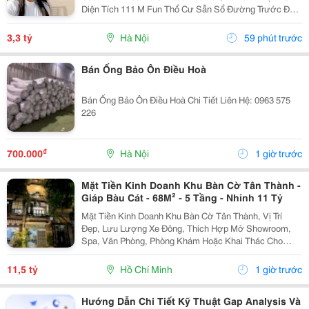
Diện Tích 111 M Fun Thổ Cư Sẫn Sổ Đường Trước Đất
Chuẩn Bị Đang Giải Nhựa Rộng 5,,5 M 2 Ô Tô Tránh
Nhau Vị Trí Đất Sát Trường Học Cấp 1 Thôn Thanh...
3,3 tỷ
Hà Nội
59 phút trước
Bán Ống Bảo Ôn Điều Hoà
Bán Ống Bảo Ôn Điều Hoà Chi Tiết Liên Hệ: 0963 575
226
₫
700.000
Hà Nội
1 giờ trước
Mặt Tiền Kinh Doanh Khu Bàn Cờ Tân Thành -
Giáp Bàu Cát - 68M² - 5 Tầng - Nhỉnh 11 Tỷ
Mặt Tiền Kinh Doanh Khu Bàn Cờ Tân Thành, Vị Trí
Đẹp, Lưu Lượng Xe Đông, Thích Hợp Mở Showroom,
Spa, Văn Phòng, Phòng Khám Hoặc Khai Thác Cho
Thuê. Ưu Điểm Nổi Bật: Diện Tích: 68M&Sup2; Kết
Cấu: 4 Tầng + Sân Thượng 6 Phòng Ngủ Khép Kín...
11,5 tỷ
Hồ Chí Minh
1 giờ trước
Hướng Dẫn Chi Tiết Kỹ Thuật Gap Analysis Và