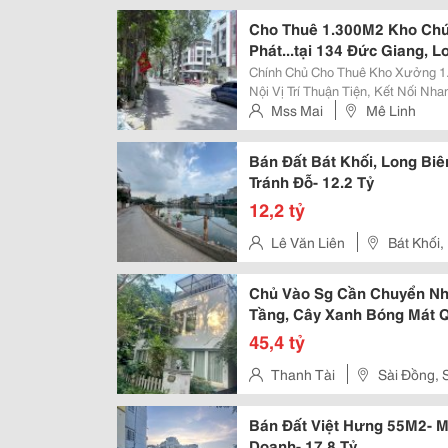
Cho Thuê 1.300M2 Kho Chứ
Phát...tại 134 Đức Giang, L
Chính Chủ Cho Thuê Kho Xưởng 1
Nội Vị Trí Thuận Tiện, Kết Nối Nhanh Quốc Lộ 5, Cầu Đông Trù, Cầu Chương
Dương, Thuận Lợi Vận Chuyển Hàng Hóa. ✅ Diện Tích: 1.300
Mss Mai
Mê Linh
Thuê: 100 Triệu/Tháng ✅ Trần Cao,.
Bán Đất Bát Khối, Long Biê
Tránh Đỗ- 12.2 Tỷ
12,2 tỷ
Lê Văn Liên
Bát Khối,
Chủ Vào Sg Cần Chuyển Nh
Tầng, Cây Xanh Bóng Mát 
45,4 tỷ
Thanh Tài
Sài Đồng, 
Bán Đất Việt Hưng 55M2- Mt
Doanh- 17.8 Tỷ