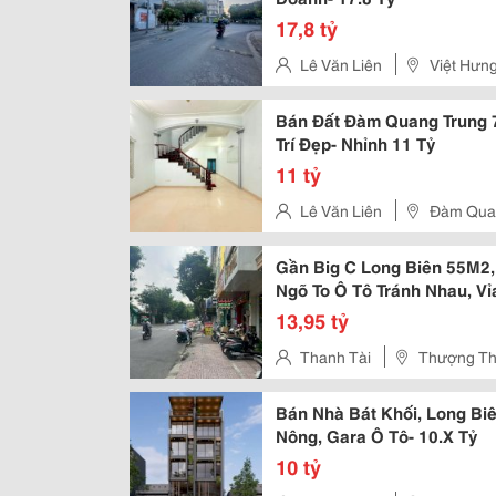
17,8 tỷ
Lê Văn Liên
Việt Hưng
Bán Đất Đàm Quang Trung 7
Trí Đẹp- Nhỉnh 11 Tỷ
11 tỷ
Lê Văn Liên
Đàm Quan
Gần Big C Long Biên 55M2,
Ngõ To Ô Tô Tránh Nhau, Vỉ
13,95 tỷ
Thanh Tài
Thượng Tha
Bán Nhà Bát Khối, Long Bi
Nông, Gara Ô Tô- 10.X Tỷ
10 tỷ