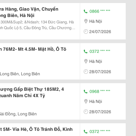
a Hàng, Giao Vận, Chuyển
0866 *** ***
ong Biên, Hà Nội
Hà Nội
.300M&Sup2; &Ndash; 134 Đức Giang, Hà
24/07/2026
M&Sup2; ✅ Giá
..
n 76M2- Mt 4.5M- Mặt Hồ, Ô Tô
0372 *** ***
Hà Nội
28/07/2026
 Long Biên, Long Biên
ượng Gấp Biệt Thự 185M2, 4
0968 *** ***
Quanh Năm Chỉ 4X Tỷ
Hà Nội
28/07/2026
Sài Đồng, Long Biên
 5M- Vỉa Hè, Ô Tô Tránh Đỗ, Kinh
0372 *** ***