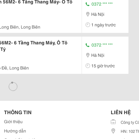
n 56M2- 6 Tầng Thang Máy- Ô Tô
0372 *** ***
Hà Nội
1 ngày trước
Long Biên, Long Biên
56M2- 6 Tầng Thang Máy, Ô Tô
0372 *** ***
 Tỷ
Hà Nội
15 giờ trước
 Đề, Long Biên
THÔNG TIN
LIÊN HỆ
Giới thiệu
Công ty C
Hướng dẫn
HN: 102 T