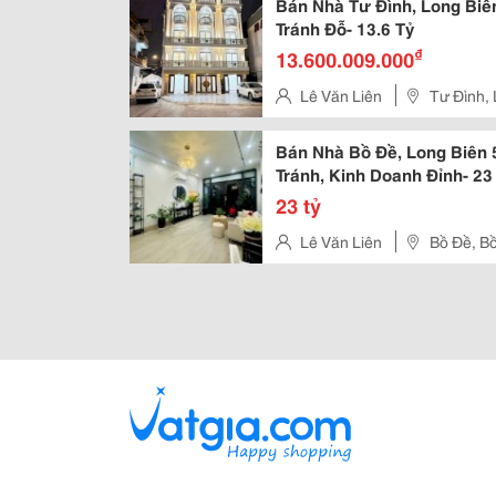
Bán Nhà Tư Đình, Long Biê
Tránh Đỗ- 13.6 Tỷ
₫
13.600.009.000
Lê Văn Liên
Tư Đình, 
Bán Nhà Bồ Đề, Long Biên 
Tránh, Kinh Doanh Đỉnh- 23
23 tỷ
Lê Văn Liên
Bồ Đề, Bồ