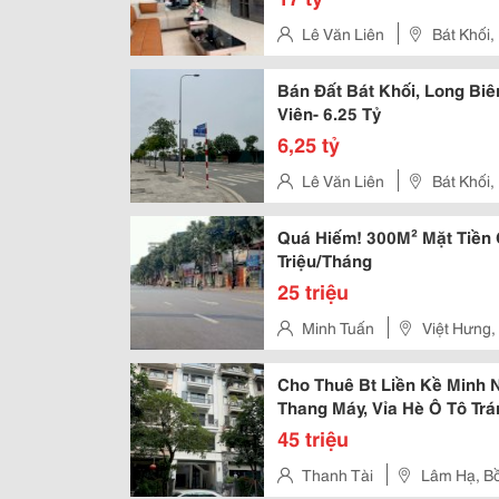
Lê Văn Liên
Bát Khối,
Bán Đất Bát Khối, Long Bi
Viên- 6.25 Tỷ
6,25 tỷ
Lê Văn Liên
Bát Khối,
Quá Hiếm! 300M² Mặt Tiền 
Triệu/Tháng
25 triệu
Minh Tuấn
Việt Hưng,
Cho Thuê Bt Liền Kề Minh 
Thang Máy, Vỉa Hè Ô Tô Tr
45 triệu
Thanh Tài
Lâm Hạ, Bồ