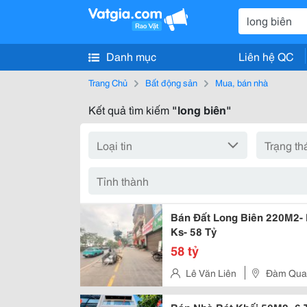
Danh mục
Liên hệ QC
Trang Chủ
Bất động sản
Mua, bán nhà
Kết quả tìm kiếm
"long biên"
Bán Đất Long Biên 220M2- 
Ks- 58 Tỷ
58 tỷ
Lê Văn Liên
Đàm Quan