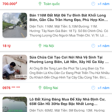
Bát Khối, Phường Long Biên, Quận Long Biên, Hà Nội
₫
700.000
Toàn quốc
>1 năm
Https://Www.youtube....
Bán 116M Đất Mặt Đê Tư Đình Bát Khối Long
Biên, Gần Cầu Trần Hưng Đạo, Phù Hợp Kinh
Doanh
Diện Tích: 116M. Mặt Tiền: 5,15M Đường: 11M.
Hướng: Tây Nam Giá Bán: 18 Tỷ. Sổ Đỏ Chính Chủ. Có
Thương Lượng Cho Người Mua Thiện Chí. Vị Trí: Lô Đất
Thuộc Dạng Hiếm Tại Phường Long Biên. Nằm Vị Trí
Chân Đê Bát Khối, Địa Phận Tư Đình Có Thể Làm...
18 tỷ
Hà Nội
>1 năm
Sửa Chữa Cải Tạo Cơi Nới Nhà Vệ Sinh Tại
Phường Long Biên, Lát Nền, Xây Hố Ga Xây Bể
Phốt | Ban Va Lap Dat Ong Bi Be Tong ;Lam Be
At Ong Bi Be Tong Lam Be Phot Tai Long Bien Uy Tin
Phot
Ong Biên Là Khu Dân Cư Đang Phát Triển Thu Hút Nhiều
Du Khách Đến Chụp Hình Tại Cây Cầu Cùng Tên. Đó Là
Một Cây Cầu Bằng Sắt Có Từ Thời Pháp Thuộc, Duyên
Dáng Bắc Qua Sông Hồng. Bên Cạnh...
0976 *** ***
Đồng Nai
>1 năm
Lô Đất Xứng Đáng Mua Để Xây Nhà Định Cư,
65M Gần Hồ 30Ha Đẹp Bậc Nhất Long
Biên,Trong Lành,Yên Tĩnh
Diện Tích: 65M2. Mặt Tiền: 5M Đường: 13M. Hướng: