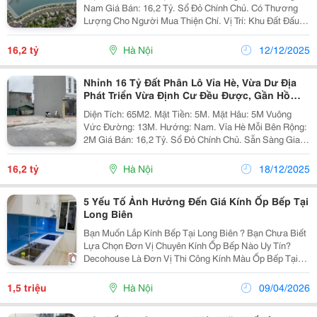
Nam Giá Bán: 16,2 Tỷ. Sổ Đỏ Chính Chủ. Có Thương
Lượng Cho Người Mua Thiện Chí. Vị Trí: Khu Đất Đấu
Giá Tổ 33 Phường Long Biên Mới, Xung Quanh Dư Địa
Phát Triển Hạ Tầng Đẹp. Cách Đất 50M Là Dự Án...
16,2 tỷ
Hà Nội
12/12/2025
Nhỉnh 16 Tỷ Đất Phân Lô Vỉa Hè, Vừa Dư Địa
Phát Triển Vừa Định Cư Đều Được, Gần Hồ
30Ha
Diện Tích: 65M2. Mặt Tiền: 5M. Mặt Hâu: 5M Vuông
Vức Đường: 13M. Hướng: Nam. Vỉa Hè Mỗi Bên Rộng:
2M Giá Bán: 16,2 Tỷ. Sổ Đỏ Chính Chủ. Sẵn Sàng Giao
Dịch Vị Trí: Khu Đất Đấu Giá Tổ 33 Phường Long Biên
Mới, Xung Quanh Dư Địa Phát Triển Hạ...
16,2 tỷ
Hà Nội
18/12/2025
5 Yếu Tố Ảnh Hưởng Đến Giá Kính Ốp Bếp Tại
Long Biên
Bạn Muốn Lắp Kính Bếp Tại Long Biên ? Bạn Chưa Biết
Lựa Chọn Đơn Vị Chuyên Kính Ốp Bếp Nào Uy Tín?
Decohouse Là Đơn Vị Thi Công Kính Màu Ốp Bếp Tại
Tất Cả Các Phường Long Biên Trực Tiếp, Không Qua
Trung Gian Với Giá Ưu Đãi. Các Sản Phẩm Kính Bếp...
1,5 triệu
Hà Nội
09/04/2026