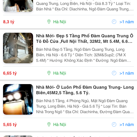
Quang Trung, Long Biên, Hà Nội - Giá 8.3 Tỷ * Loại Tin:
Bán Nhà * Địa Chỉ: Diachinha, Ngõ Đàm Quang Trung,
Phường Long Biên, Quận Long Biên, Hà Nội. * Diện
Tích: 40M&Sup2; (8M X 5M) * Giá Bán: 8.3 Tỷ...
8,3 tỷ
Hà Nội
>1 năm
Nhà Mới- Đẹp 5 Tầng Phố Đàm Quang Trung Ô
Tô Đỗ Cửa ,Full Nội Thất, 32M2, Mt 5.4M, 6.6
Tỷ.
Bán Nhà Đẹp 5 Tầng, Ngõ Đàm Quang Trung, Long
Biên, Hà Nội - 6.6 Tỷ * Diện Tích: 32M&Sup2; (7M X
5.4M) * Hướng: Không Xác Định * Đường: Ngõ Đàm
Quang Trung, Phường Long Biên, Quận Long Biên, Hà
Nội * Pháp Lý: Sổ Đỏ Chính Chủ * Giá Bán: 6.6 Tỷ...
6,65 tỷ
Hà Nội
>1 năm
Nhà Mới- Ở Luôn Phố Đàm Quang Trung- Long
Biên,45M2,5 Tầng, 5.6 Tỷ.
Bán Nhà 5 Tầng, 4 Phòng Ngủ, Mặt Ngõ Đàm Quang
Trung, Long Biên, Hà Nội - Giá 5.6 Tỷ * Loại Tin: Bán
Nhà Trong Ngõ * Địa Chỉ: Diachinha, Đường Đàm Quang
Trung, Phường Long Biên, Quận Long Biên, Hà Nội. *
Diện Tích: 45M&Sup2; (15M X 3M) * Giá...
5,65 tỷ
Hà Nội
>1 năm