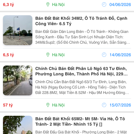
Đến Trung Tâm Thương Mại Aeon Mall Long...
6,3 tỷ
Hà Nội
04/06/2026
Bán Đất Bát Khối 34M2, Ô Tô Tránh Đỗ, Cạnh
Công Viên- 6.5 Tỷ
Bán Đất Giãn Dân Long Biên - Ô Tô Tránh - Không Gian
Sống Xanh - Đầu Tư Sản Sinh Lợi Nhuận Diện Tích:
34M&Sup2; (Sổ Đỏ Chính Chủ, Vuông Vắn, Sẵn Sàng
Giao Dịch). Vị Trí: Khu Giãn Dân Phường Long Biên,
Quận Long Biên, Hà Nội. Mặt Tiền/Đường...
6,5 tỷ
Hà Nội
14/06/2026
Chính Chủ Bán Đất Phân Lô Ngõ 63 Tư Đình,
Phường Long Biên, Thành Phố Hà Nội, 229M2,
Đường Ô Tô Tránh, Miễn Tg
Chính Chủ Cần Bán Đất Ngõ 63/3 Tư Đình, Long Biên,
Hà Nội (Ngay Đường Cổ Linh - Hồng Tiến) - Diện Tích
Đất 228.8M2, Mặt Tiền 8.52M - Hậu 9M Hướng Đông
Nam - Trên Đất Có Nhà Cấp Iv Xây Dựng Toàn Bộ
228.8M2, Đất Có Thể Chia Được Làm 02 Lô Hoặc Để
57 tỷ
Hà Nội
15/07/2026
Cả...
Bán Đất Bát Khối 65M2- Mt 5M- Vỉa Hè, Ô Tô
Tránh- 2 Mặt Tiền- Nhỉnh 15 Tỷ []
Bán Đất Đấu Giá Bát Khối - Phường Long Biên - 2 Mặt