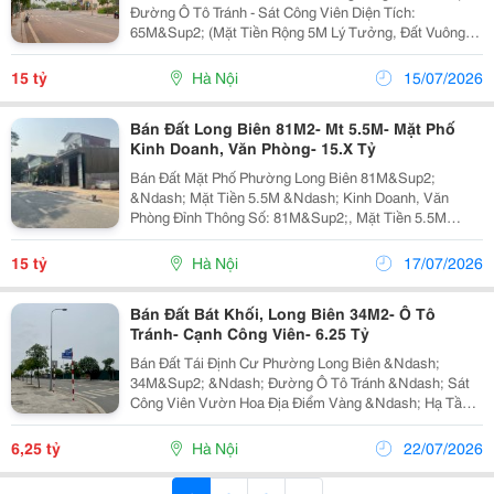
Đường Ô Tô Tránh - Sát Công Viên Diện Tích:
65M&Sup2; (Mặt Tiền Rộng 5M Lý Tưởng, Đất Vuông
Vắn). Vị Trí &Amp; Đường Xá: Đất Đấu Giá Phân Lô Cực
Hiếm, Sở Hữu 2 Mặt Đường Trước Sau Rộng Rãi, Ô...
15 tỷ
Hà Nội
15/07/2026
Bán Đất Long Biên 81M2- Mt 5.5M- Mặt Phố
Kinh Doanh, Văn Phòng- 15.X Tỷ
Bán Đất Mặt Phố Phường Long Biên 81M&Sup2;
&Ndash; Mặt Tiền 5.5M &Ndash; Kinh Doanh, Văn
Phòng Đỉnh Thông Số: 81M&Sup2;, Mặt Tiền 5.5M
Vuông Vắn, Thông Số Cực Đẹp Để Thiết Kế Tòa Nhà
Cao Tầng. Vị Trí &Amp; Tiềm Năng: Đất Mặt Phố Trung
15 tỷ
Hà Nội
17/07/2026
Tâm Phường...
Bán Đất Bát Khối, Long Biên 34M2- Ô Tô
Tránh- Cạnh Công Viên- 6.25 Tỷ
Bán Đất Tái Định Cư Phường Long Biên &Ndash;
34M&Sup2; &Ndash; Đường Ô Tô Tránh &Ndash; Sát
Công Viên Vườn Hoa Địa Điểm Vàng &Ndash; Hạ Tầng
Hoàn Chỉnh &Ndash; Vị Trí Đắc Địa Tại Trung Tâm
Phường Long Biên! Thông Tin Chi Tiết Diện Tích:...
6,25 tỷ
Hà Nội
22/07/2026