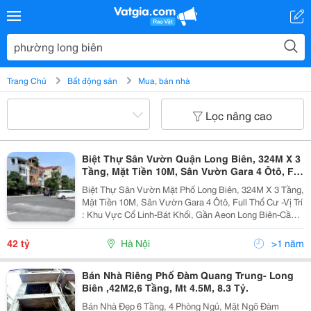
Trang Chủ
Bất động sản
Mua, bán nhà
Lọc nâng cao
Biệt Thự Sân Vườn Quận Long Biên, 324M X 3
Tầng, Mặt Tiền 10M, Sân Vườn Gara 4 Ôtô, Full
Thổ Cư
Biệt Thự Sân Vườn Mặt Phố Long Biên, 324M X 3 Tầng,
Mặt Tiền 10M, Sân Vườn Gara 4 Ôtô, Full Thổ Cư -Vị Trí
: Khu Vực Cổ Linh-Bát Khối, Gần Aeon Long Biên-Cầu
Vĩnh Tuy, Cạnh Công An Phường Long Biên - Ubnd
Phường Long Biên -Thiết Kế : + Tầng 1 :...
42 tỷ
Hà Nội
>1 năm
Bán Nhà Riêng Phố Đàm Quang Trung- Long
Biên ,42M2,6 Tầng, Mt 4.5M, 8.3 Tỷ.
Bán Nhà Đẹp 6 Tầng, 4 Phòng Ngủ, Mặt Ngõ Đàm