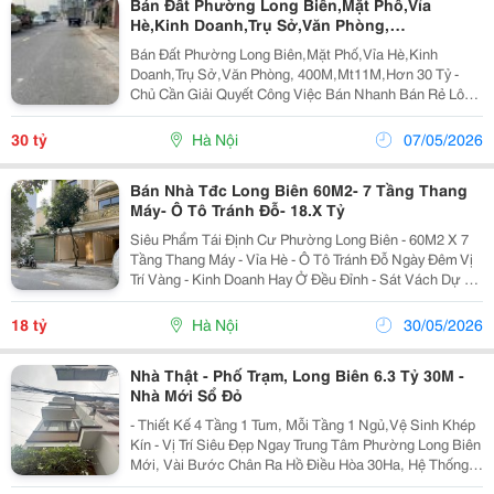
Bán Đất Phường Long Biên,Mặt Phố,Vỉa
Hè,Kinh Doanh,Trụ Sở,Văn Phòng,
400M,Mt11M,Hơn 30 Tỷ
Bán Đất Phường Long Biên,Mặt Phố,Vỉa Hè,Kinh
Doanh,Trụ Sở,Văn Phòng, 400M,Mt11M,Hơn 30 Tỷ -
Chủ Cần Giải Quyết Công Việc Bán Nhanh Bán Rẻ Lô
Đất Sẵn Nhà Mái Tôn Cực Kỳ Giá Trị Có Thể Kinh Doanh
Luôn Hoặc Cho Thuê Làm Kho Xưởng, Đập Ra Xây Tòa
30 tỷ
Hà Nội
07/05/2026
Nhà Văn...
Bán Nhà Tđc Long Biên 60M2- 7 Tầng Thang
Máy- Ô Tô Tránh Đỗ- 18.X Tỷ
Siêu Phẩm Tái Định Cư Phường Long Biên - 60M2 X 7
Tầng Thang Máy - Vỉa Hè - Ô Tô Tránh Đỗ Ngày Đêm Vị
Trí Vàng - Kinh Doanh Hay Ở Đều Đỉnh - Sát Vách Dự Án
Him Lam Thạch Bàn! Diện Tích: 60M&Sup2; Thiết Kế: 7
Tầng Hiện Đại, Thông Sàn Kinh Doanh,...
18 tỷ
Hà Nội
30/05/2026
Nhà Thật - Phố Trạm, Long Biên 6.3 Tỷ 30M -
Nhà Mới Sổ Đỏ
- Thiết Kế 4 Tầng 1 Tum, Mỗi Tầng 1 Ngủ,Vệ Sinh Khép
Kín - Vị Trí Siêu Đẹp Ngay Trung Tâm Phường Long Biên
Mới, Vài Bước Chân Ra Hồ Điều Hòa 30Ha, Hệ Thống
Trường Học Các Cấp, Chợ Cự Khối. - 3 Phút Chạy Xe