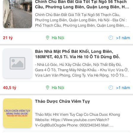
Chính Chủ Bán Đất Giá Tốt Tại Ngõ 56 Thạch
Cầu, Phường Long Biên, Quận Long Biên, Hà
Nội
Chính Chủ Bán Đất Giá Tốt Tại Ngõ 56 Thạch Cầu,
Phường Long Biên, Quận Long Biên, Hà Nội - Địa Chỉ :
Phố Thạch Cầu, Phường Long Biên, Quận Long Biên,
Hà Nội - Diện Tích : 210M2 - Ngõ Rộng Ô Tô Tránh - Đất
Sổ Đỏ 210M Mặt Ngõ 56 Thạch Cầu, Mặt...
21 tỷ
Hà Nội
>1 năm
Bán Nhà Mặt Phố Bát Khối, Long Biên,
180M*6T, 40,5 Tỉ. Vỉa Hè 10 Ô Tô Dừng Đỗ.
- Nhà Lô Góc, Hủ Xây Chắc Chắn, Nội Thất Đầy Đủ,
Gara 4 Ô Tô, Thang Máy Nhập Khẩu. - Khu Vực Vừa Ở,
Vừa Làm Văn Phòng, Công Ty. Vỉa Hè Rộng, 10 Ô Tô
Dừng Đỗ Ngày Đêm, An Ninh Tốt, Gần Công An
Phường Long Biên. - Sđcc - Giá: 40.5 Tỉ (Bán Gấp) -...
40,5 tỷ
Hà Nội
>1 năm
Thảo Dược Chữa Viêm Tụy
Thảo Mộc Hht Viem Tuy Cap Co Chua Duoc Khong
Website: Https://Www.youtube.com/Watch?
V=Gq8Bu0Osgdw Phone: 0932340345 Mail:
Thaomochht@Gmail.com Address: Ngõ 137, Đường