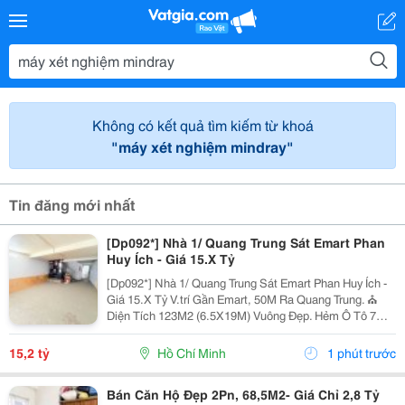
Không có kết quả tìm kiếm từ khoá
"máy xét nghiệm mindray"
Tin đăng mới nhất
[Dp092*] Nhà 1/ Quang Trung Sát Emart Phan
Huy Ích - Giá 15.X Tỷ
[Dp092*] Nhà 1/ Quang Trung Sát Emart Phan Huy Ích -
Giá 15.X Tỷ V.trí Gần Emart, 50M Ra Quang Trung. ⛪
Diện Tích 123M2 (6.5X19M) Vuông Đẹp. Hẻm Ô Tô 7M
Thông Thoáng. ️ Kết Cấu 4T, Có 11Phòng Ngủ 11Tolet.
Tiện Xây Mới. ▶️ Liên Hệ Ngay Để Xem...
15,2 tỷ
Hồ Chí Minh
1 phút trước
Bán Căn Hộ Đẹp 2Pn, 68,5M2- Giá Chỉ 2,8 Tỷ