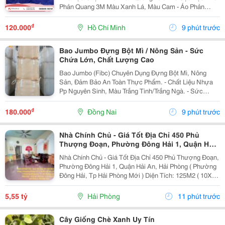
Phản Quang 3M Màu Xanh Lá, Màu Cam - Áo Phản
Quang Lưới May Thun Sườn - Áo Gile Túi Hộp 4 Túi , 6
Túi - Áo Ghile In Logo.... - Quần Áo Bảo...
₫
120.000
Hồ Chí Minh
9 phút trước
Bao Jumbo Đựng Bột Mì / Nông Sản - Sức
Chứa Lớn, Chất Lượng Cao
Bao Jumbo (Fibc) Chuyên Dụng Đựng Bột Mì, Nông
Sản, Đảm Bảo An Toàn Thực Phẩm. - Chất Liệu Nhựa
Pp Nguyên Sinh, Màu Trắng Tinh/Trắng Ngà. - Sức
Chứa Từ 500Kg Đến 1500Kg. - Chống Ẩm, Chống Rò Rỉ
Hiệu Quả. - Có Ống Nạp, Ống Xả Tiện Lợi. - Đai...
₫
180.000
Đồng Nai
9 phút trước
Nhà Chính Chủ - Giá Tốt Địa Chỉ 450 Phủ
Thượng Đoạn, Phường Đông Hải 1, Quận Hải
An, Hải Phòng
Nhà Chính Chủ - Giá Tốt Địa Chỉ 450 Phủ Thượng Đoạn,
Phường Đông Hải 1, Quận Hải An, Hải Phòng ( Phường
Đông Hải, Tp Hải Phòng Mới ) Diện Tích: 125M2 ( 10X12
) Giá Bán: 5 Tỷ 550 Triệu ( Thương Lượng ) Liên Hệ
Sđt/Zalo: 0972097385 Chính Chủ **...
5,55 tỷ
Hải Phòng
11 phút trước
Cây Giống Chè Xanh Uy Tín