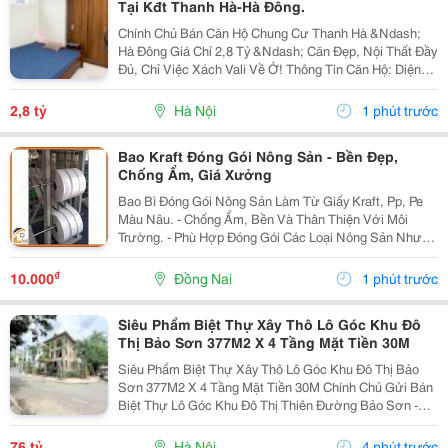
Tại Kđt Thanh Hà-Hà Đông.
Chính Chủ Bán Căn Hộ Chung Cư Thanh Hà &Ndash;
Hà Đông Giá Chỉ 2,8 Tỷ &Ndash; Căn Đẹp, Nội Thất Đầy
Đủ, Chỉ Việc Xách Vali Về Ở! Thông Tin Căn Hộ: Diện
Tích: 68,5M&Sup2; Thiết Kế: 2 Phòng Ngủ &Ndash; 2
Vệ Sinh Phòng Khách Rộng Kết Hợp...
2,8 tỷ
Hà Nội
1 phút trước
Bao Kraft Đóng Gói Nông Sản - Bền Đẹp,
Chống Ẩm, Giá Xưởng
Bao Bì Đóng Gói Nông Sản Làm Từ Giấy Kraft, Pp, Pe
Màu Nâu. - Chống Ẩm, Bền Và Thân Thiện Với Môi
Trường. - Phù Hợp Đóng Gói Các Loại Nông Sản Như
Lúa Gạo, Cà Phê, Hạt Điều, Đậu, Chè, Ngô. - Cấu Tạo
Chống Ẩm, Giữ Nông Sản Khô Ráo, Tránh Mốc...
₫
10.000
Đồng Nai
1 phút trước
Siêu Phẩm Biệt Thự Xây Thô Lô Góc Khu Đô
Thị Bảo Sơn 377M2 X 4 Tầng Mặt Tiền 30M
Siêu Phẩm Biệt Thự Xây Thô Lô Góc Khu Đô Thị Bảo
Sơn 377M2 X 4 Tầng Mặt Tiền 30M Chính Chủ Gửi Bán
Biệt Thự Lô Góc Khu Đô Thị Thiên Đường Bảo Sơn -
Hoài Đức Hn. Diện Tích Đất: 377M&Sup2;. Xây Dựng: 4
Tầng + Hầm. Mặt Tiền Cực Rộng: 30M. Giá...
76 tỷ
Hà Nội
4 phút trước