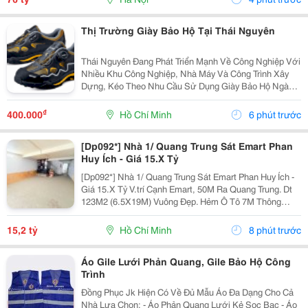
Thị Trường Giày Bảo Hộ Tại Thái Nguyên
Thái Nguyên Đang Phát Triển Mạnh Về Công Nghiệp Với
Nhiều Khu Công Nghiệp, Nhà Máy Và Công Trình Xây
Dựng, Kéo Theo Nhu Cầu Sử Dụng Giày Bảo Hộ Ngày
Càng Tăng. Không Chỉ Giúp Bảo Vệ Đôi Chân Trước
Các Rủi Ro Trong Môi Trường Làm Việc, Giày Bảo Hộ
₫
400.000
Hồ Chí Minh
6 phút trước
Còn...
[Dp092*] Nhà 1/ Quang Trung Sát Emart Phan
Huy Ích - Giá 15.X Tỷ
[Dp092*] Nhà 1/ Quang Trung Sát Emart Phan Huy Ích -
Giá 15.X Tỷ V.trí Cạnh Emart, 50M Ra Quang Trung. Dt
123M2 (6.5X19M) Vuông Đẹp. Hẻm Ô Tô 7M Thông
Thoáng. Kết Cấu 4T, Có 11Pn 11Tolet. Tiện Xây Mới. ▶️
Nhắn Tin Ngay Để Xem Nhà.
15,2 tỷ
Hồ Chí Minh
8 phút trước
Áo Gile Lưới Phản Quang, Gile Bảo Hộ Công
Trình
Đồng Phục Jk Hiện Có Về Đủ Mẫu Áo Đa Dạng Cho Cả
Nhà Lựa Chọn: - Áo Phản Quang Lưới Kẻ Sọc Bạc - Áo