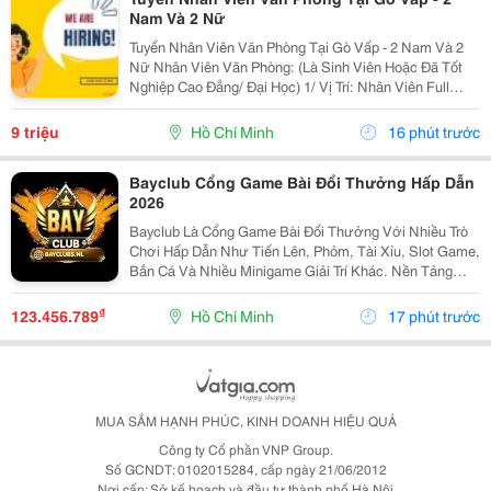
Nam Và 2 Nữ
Tuyển Nhân Viên Văn Phòng Tại Gò Vấp - 2 Nam Và 2
Nữ Nhân Viên Văn Phòng: (Là Sinh Viên Hoặc Đã Tốt
Nghiệp Cao Đẳng/ Đại Học) 1/ Vị Trí: Nhân Viên Full
Time (2 Nam 2 Nữ) Ca Làm: 13:00 Đến 21:00 (1 Tháng
Được Nghỉ Phép 1 Ngày, Và Hưởng Các Ngày...
9 triệu
Hồ Chí Minh
16 phút trước
Bayclub Cổng Game Bài Đổi Thưởng Hấp Dẫn
2026
Bayclub Là Cổng Game Bài Đổi Thưởng Với Nhiều Trò
Chơi Hấp Dẫn Như Tiến Lên, Phỏm, Tài Xỉu, Slot Game,
Bắn Cá Và Nhiều Minigame Giải Trí Khác. Nền Tảng
Được Thiết Kế Với Giao Diện Hiện Đại, Thao Tác Đơn
Giản Và Hệ Thống Vận Hành Ổn Định, Giúp Người...
₫
123.456.789
Hồ Chí Minh
17 phút trước
MUA SẮM HẠNH PHÚC, KINH DOANH HIỆU QUẢ
Công ty Cổ phần VNP Group.
Số GCNDT: 0102015284, cấp ngày 21/06/2012
Nơi cấp: Sở kế hoạch và đầu tư thành phố Hà Nội