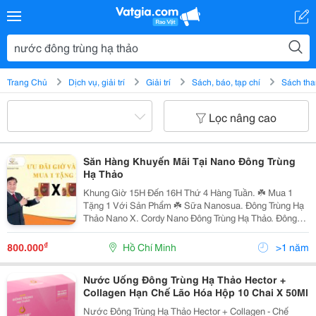
Trang Chủ
Dịch vụ, giải trí
Giải trí
Sách, báo, tạp chí
Sách th
Lọc nâng cao
Săn Hàng Khuyến Mãi Tại Nano Đông Trùng
Hạ Thảo
Khung Giờ 15H Đến 16H Thứ 4 Hàng Tuần. ☘️ Mua 1
Tặng 1 Với Sản Phẩm ☘️ Sữa Nanosua. Đông Trùng Hạ
Thảo Nano X. Cordy Nano Đông Trùng Hạ Thảo. Đông
Trùng Hạ Thảo Nano Collagen. Nước Đông Trùng Hạ
Thảo Nanowa ☘️ Mua 2 Tặng 1 Với Sản Phẩm...
₫
800.000
Hồ Chí Minh
>1 năm
Nước Uống Đông Trùng Hạ Thảo Hector +
Collagen Hạn Chế Lão Hóa Hộp 10 Chai X 50Ml
Nước Đông Trùng Hạ Thảo Hector + Collagen - Chế