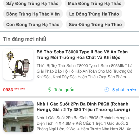
Sấy Đông Trùng Hạ Thảo
Mua Đông Trùng Hạ Thảo
Đông Trùng Hạ Thảo Viên
Lọ Đông Trùng Hạ Thảo
Con Đông Trùng Hạ Thảo
Sữa Đông Trùng Hạ Thảo
Tin đăng mới nhất
Bộ Thở Scba T8000 Type Ii Bảo Vệ An Toàn
Trong Môi Trường Hóa Chất Và Khí Độc
Thiết Bị Trợ Thở Scba T8000 Type Ii Scba-805Mlk-T Là
Giải Pháp Bảo Hộ Hô Hấp An Toàn Cho Môi Trường Có
Khí Độc, Khói Dày Đặc Hoặc Thiếu Oxy. Sản Phẩm
Được Nhiều Doanh Nghiệp Và Lực Lượng Pccc Lựa
Chọn Nhờ Khả Năng Cấp Khí Ổn Định, Độ Bền Cao Và
0983 *** ***
Toàn quốc
5 phút trước
Vận...
Nhà 1 Gác Suốt 2Pn Ba Đình P8Q8 (P.chánh
Hưng), Giá : 2 Tỷ 380 Triệu (Thương Lượng)
Nhà 1 Gác Suốt 2Pn Ba Đình P8Q8 (P.chánh Hưng) +
Diện Tích: 4 X 4.6M + Kết Cấu: 1 Trệt, 1 Gác Suốt, 2
Phòng Ngủ Lớn, 2 Wc. + Hẻm Trước Nhà Hơn 2M, Xe
Cộ Qua Lại Dễ Dàng, Cách Mặt Tiền 10M, 5 Phút Qua