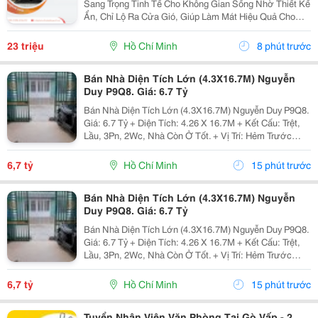
Sang Trọng Tinh Tế Cho Không Gian Sống Nhờ Thiết Kế
Ẩn, Chỉ Lộ Ra Cửa Gió, Giúp Làm Mát Hiệu Quả Cho
Phòng Có Diện Tích Lớn (Khoảng 30-40M&Sup2;) Như
Phòng Khách, Nhà Hàng, Với Các Thương Hiệu Nổi...
23 triệu
Hồ Chí Minh
8 phút trước
Bán Nhà Diện Tích Lớn (4.3X16.7M) Nguyễn
Duy P9Q8. Giá: 6.7 Tỷ
Bán Nhà Diện Tích Lớn (4.3X16.7M) Nguyễn Duy P9Q8.
Giá: 6.7 Tỷ + Diện Tích: 4.26 X 16.7M + Kết Cấu: Trệt,
Lầu, 3Pn, 2Wc, Nhà Còn Ở Tốt. + Vị Trí: Hẻm Trước
Nhà 3M, Cách Mặt Tiền Vài Bước Chân, 5 Phút Qua
Q1, 5,&Hellip; + Ưu Điểm: Khu Dân Cư Hiện...
6,7 tỷ
Hồ Chí Minh
15 phút trước
Bán Nhà Diện Tích Lớn (4.3X16.7M) Nguyễn
Duy P9Q8. Giá: 6.7 Tỷ
Bán Nhà Diện Tích Lớn (4.3X16.7M) Nguyễn Duy P9Q8.
Giá: 6.7 Tỷ + Diện Tích: 4.26 X 16.7M + Kết Cấu: Trệt,
Lầu, 3Pn, 2Wc, Nhà Còn Ở Tốt. + Vị Trí: Hẻm Trước
Nhà 3M, Cách Mặt Tiền Vài Bước Chân, 5 Phút Qua
Q1, 5,&Hellip; + Ưu Điểm: Khu Dân Cư Hiện...
6,7 tỷ
Hồ Chí Minh
15 phút trước
Tuyển Nhân Viên Văn Phòng Tại Gò Vấp - 2