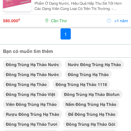
Phẩm Ở Dạng Nước, Hiệu Quả Hấp Thu Sẽ Tốt Hơn
Các Dạng Viên Cùng Loại Có Trên Thị Trường. -
Collagen Peptides Là Collagen Được Chia Nhỏ Thành
Các Peptide Giúp Cơ Thể Dễ Tiêu Hóa Và Dễ Hấp Thu
₫
580.000
Cần Thơ
>1 năm
Hơn. ...
1
Bạn có muốn tìm thêm
Đông Trùng Hạ Thảo Nước
Nước Đông Trùng Hạ Thảo
Đông Trùng Hạ Thảo Nước
Đông Trùng Hạ Thảo
Đông Trùng Hạ Thảo
Đông Trùng Hạ Thảo 1116
Đông Trùng Hạ Thảo Việt
Đông Trùng Hạ Thảo Biofun
Viên Đông Trùng Hạ Thảo
Nấm Đông Trùng Hạ Thảo
Rượu Đông Trùng Hạ Thảo
Đế Đông Trùng Hạ Thảo
Đông Trùng Hạ Thảo Tươi
Đông Trùng Hạ Thảo Gói