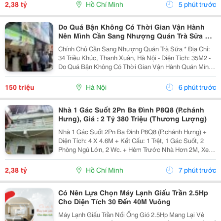
Q1, 5, 4,... + Hướng Tây + Sổ Hồng Hoàn...
2,38 tỷ
Hồ Chí Minh
5 phút trước
Do Quá Bận Không Có Thời Gian Vận Hành
Nên Mình Cần Sang Nhượng Quán Trà Sữa Tại
34 Triều Khúc, Hà Nội
Chính Chủ Cần Sang Nhượng Quán Trà Sữa * Địa Chỉ:
34 Triều Khúc, Thanh Xuân, Hà Nội - Diện Tích: 35M2 -
Do Quá Bận Không Có Thời Gian Vận Hành Quán Mình
Cần Sang Nhượng Lại Cho Bạn Nào Có Nhu Cầu Và
Đam Mê Kinh Doanh. - Quán Vẫn Đang Hoạt Động...
150 triệu
Hà Nội
6 phút trước
Nhà 1 Gác Suốt 2Pn Ba Đình P8Q8 (P.chánh
Hưng), Giá : 2 Tỷ 380 Triệu (Thương Lượng)
Nhà 1 Gác Suốt 2Pn Ba Đình P8Q8 (P.chánh Hưng) +
Diện Tích: 4 X 4.6M + Kết Cấu: 1 Trệt, 1 Gác Suốt, 2
Phòng Ngủ Lớn, 2 Wc. + Hẻm Trước Nhà Hơn 2M, Xe
Cộ Qua Lại Dễ Dàng, Cách Mặt Tiền 10M, 5 Phút Qua
Q1, 5, 4,... + Hướng Tây + Sổ Hồng Hoàn...
2,38 tỷ
Hồ Chí Minh
7 phút trước
Có Nên Lựa Chọn Máy Lạnh Giấu Trần 2.5Hp
Cho Diện Tích 30 Đến 40M Vuông
Máy Lạnh Giấu Trần Nối Ống Gió 2.5Hp Mang Lại Vẻ