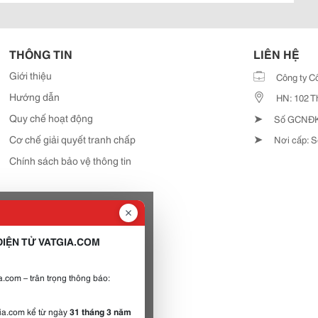
THÔNG TIN
LIÊN HỆ
Giới thiệu
Công ty C
Hướng dẫn
HN: 102 T
➤
Quy chế hoạt động
Số GCNĐKD
➤
Cơ chế giải quyết tranh chấp
Nơi cấp: S
Chính sách bảo vệ thông tin
IỆN TỬ VATGIA.COM
.com – trân trọng thông báo:
gia.com kể từ ngày
31 tháng 3 năm