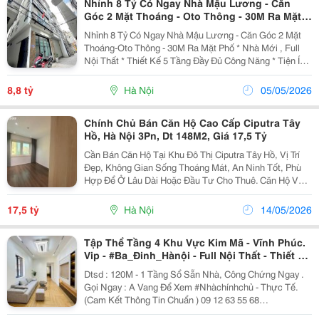
Nhỉnh 8 Tỷ Có Ngay Nhà Mậu Lương - Căn
Góc 2 Mặt Thoáng - Oto Thông - 30M Ra Mặt
Phố
Nhỉnh 8 Tỷ Có Ngay Nhà Mậu Lương - Căn Góc 2 Mặt
Thoáng-Oto Thông - 30M Ra Mặt Phố * Nhà Mới , Full
Nội Thất * Thiết Kế 5 Tầng Đầy Đủ Công Năng * Tiện Ích
Gần Trường, Chợ, Nhiều Đường Lớn , Hàng Xóm Kđt
Xa La... * Sổ Đỏ Vuông Đẹp, Sẵn Sàng Giao...
8,8 tỷ
Hà Nội
05/05/2026
Chính Chủ Bán Căn Hộ Cao Cấp Ciputra Tây
Hồ, Hà Nội 3Pn, Dt 148M2, Giá 17,5 Tỷ
Cần Bán Căn Hộ Tại Khu Đô Thị Ciputra Tây Hồ, Vị Trí
Đẹp, Không Gian Sống Thoáng Mát, An Ninh Tốt, Phù
Hợp Để Ở Lâu Dài Hoặc Đầu Tư Cho Thuê. Căn Hộ Vừa
Hoàn Thiện Mới Toàn Bộ Nội Thất, Thiết Kế Hiện Đại,
Tông Màu Sáng Ấm, Sàn Gỗ, Hệ Tủ Âm Tường...
17,5 tỷ
Hà Nội
14/05/2026
Tập Thể Tầng 4 Khu Vực Kim Mã - Vĩnh Phúc.
Vip - #Ba_Đinh_Hànội - Full Nội Thất - Thiết Kế
Như Căn Hộ Chung Cư Cao Cấp, Cực Đỉnh,
Dtsd : 120M - 1 Tầng Sổ Sẵn Nhà, Công Chứng Ngay .
Gọi Ngay : A Vang Để Xem #Nhàchínhchủ - Thực Tế.
(Cam Kết Thông Tin Chuẩn ) 09 12 63 55 68
#Bannhabađình #Sổđỏ_Chínhchủ. #Nhàđẹp #Bađình