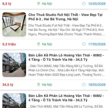
6,5 tỷ
Hà Nội
15/05/2026
Cho Thuê Studio Full Nội Thất - View Đẹp Tại
Phố 8-3 , Hai Bà Trưng, Hà Nội
Cho Thuê Studio Full Nội Thất - View Đẹp Tại Phố 8-3 ,
Hai Bà Trưng, Hà Nội * Địa Chỉ: 56 Ngõ 77 Phố 8/3, Kim
Ngưu, Phường Bạch Mai (Trước Thuộc Thanh Nhàn),
Hai Bà Trưng, Hà Nội. * Diện Tích: 25M&Sup2; - Căn Hộ
Đầy Đủ Nội Thất, Thiết Kế Gọn Gàng...
5,3 triệu
Hà Nội
17/05/2026
Bán Liền Kề Phân Lô Hoàng Văn Thái - 90M2 -
4 Tầng - Ô Tô Tránh Vỉa Hè - 34,5 Tỷ
₋ Diện Tích 90M2, Mặt Tiền Rộng 5M Lý Tưởng, Sổ Đỏ
Phân Lô Chính Chủ. ₋ Nhà Liền Kề 4 Tầng Hiện Đại, Mới
Hoàn Thiện Năm 2022 Đẹp Long Lanh, Thoáng Trước
Sau, Full Nội Thất. Thiết Kế Gồm: Tầng 1 Là Phòng
Khách, Bếp, Wc; Tầng 2, 3 Mỗi Tầng 2 Phòng Ngủ...
34,5 tỷ
Hà Nội
18/05/2026
Bán Liền Kề Phân Lô Hoàng Văn Thái - 90M2 -
4 Tầng - Ô Tô Tránh Vỉa Hè - 34,5 Tỷ
₋ Diện Tích 90M2, Mặt Tiền Rộng 5M Lý Tưởng, Sổ Đỏ