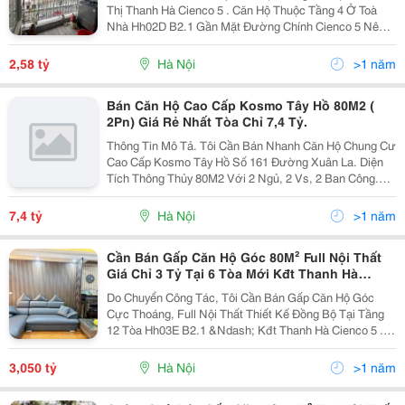
Thị Thanh Hà Cienco 5 . Căn Hộ Thuộc Tầng 4 Ở Toà
Nhà Hh02D B2.1 Gần Mặt Đường Chính Cienco 5 Nên
Rất Thuận Tiện Giao Thông, Đầy Đủ Tiện Ích, Dịch Vụ
Như Trường Học, Bệnh Viện, Chợ, Siêu Thị, Sân
2,58 tỷ
Hà Nội
>1 năm
Chơi,...
Bán Căn Hộ Cao Cấp Kosmo Tây Hồ 80M2 (
2Pn) Giá Rẻ Nhất Tòa Chỉ 7,4 Tỷ.
Thông Tin Mô Tả. Tôi Cần Bán Nhanh Căn Hộ Chung Cư
Cao Cấp Kosmo Tây Hồ Số 161 Đường Xuân La. Diện
Tích Thông Thủy 80M2 Với 2 Ngủ, 2 Vs, 2 Ban Công.
Nội Thất Thiết Kế Hiện Đại. Giá Bán: Nhỉnh 7 Tỷ Sẵn Sổ
Giao Dịch Lh &Ndash; 0946 366 127 Để Biết...
7,4 tỷ
Hà Nội
>1 năm
Cần Bán Gấp Căn Hộ Góc 80M² Full Nội Thất
Giá Chỉ 3 Tỷ Tại 6 Tòa Mới Kđt Thanh Hà
Cienco 5
Do Chuyển Công Tác, Tôi Cần Bán Gấp Căn Hộ Góc
Cực Thoáng, Full Nội Thất Thiết Kế Đồng Bộ Tại Tầng
12 Tòa Hh03E B2.1 &Ndash; Kđt Thanh Hà Cienco 5 .
Diện Tích : 80M&Sup2; Cửa Hướng Đông , Ban Công
Rộng Nhìn Hồ Sen Thoáng Mát Thiết Kế : 2 Phòng...
3,050 tỷ
Hà Nội
>1 năm