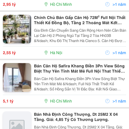
&Ndash; Một Trong Những Dự Án Căn Hộ Đáng Sống
2,95 tỷ
Hồ Chí Minh
>1 năm
Nhất...
Chính Chủ Bán Gấp Căn Hộ 72M² Full Nội Thất
Thiết Kế Đồng Bộ, Tầng 2 Thoáng Mát Kđt
Thanh Hà Cienco 5
Gia Đình Cần Chuyển Sang Căn Rộng Hơn Nên Cần Bán
Lại Căn Hộ 2 Phòng Ngủ Tại Tầng 2 Tòa Hh03B
&Ndash; Khu Đô Thị Thanh Hà Cienco 5. Căn Hộ Được
Chính Chủ (Làm Trong Lĩnh Vực Hoàn Thiện Công Trình)
Thiết Kế Và Lắp Đặt Nội Thất Tỉ Mỉ, Chất Lượng Cao...
2,55 tỷ
Hà Nội
>1 năm
Bán Căn Hộ Safira Khang Điền 3Pn View Sông
Biệt Thự Yên Tĩnh Mát Mẻ Full Nội That Thiết
Kế Sổ Hồng Sẵn
Bán Căn Hộ Safira Khang Điền 3Pn View Sông Biệt Thự
Yên Tĩnh Mát Mẻ &Ndash; Full Nội Thất Thiết Kế
&Ndash; Sổ Hồng Sẵn Vị Trí Đắc Địa: Kết Nối Giao
Thông Thuận Tiện Đến Quận 1, Quận 2, Quận 7 Thông
Qua Các Tuyến Đường Huyết Mạch Như Cao Tốc
5,1 tỷ
Hồ Chí Minh
>1 năm
Long...
Bán Nhà Định Công Thượng, Dt 25M2 X 04
Tầng. Giá: 4,85 Tỷ Có Thương Lượng.
Bán Nhà Định Công Thượng, Dt 25M2 X 04 Tầng. Giá: