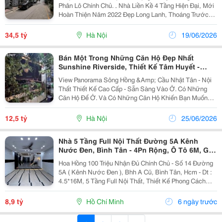
Phân Lô Chính Chủ. ₋ Nhà Liền Kề 4 Tầng Hiện Đại, Mới
Hoàn Thiện Năm 2022 Đẹp Long Lanh, Thoáng Trước
Sau, Full Nội Thất. Thiết Kế Gồm: Tầng 1 Là Phòng
Khách, Bếp, Wc; Tầng 2, 3 Mỗi Tầng 2 Phòng Ngủ...
34,5 tỷ
Hà Nội
19/06/2026
Bán Một Trong Những Căn Hộ Đẹp Nhất
Sunshine Riverside, Thiết Kế Tâm Huyết -
Miễn Tg
View Panorama Sông Hồng &Amp; Cầu Nhật Tân - Nội
Thất Thiết Kế Cao Cấp - Sẵn Sàng Vào Ở. Có Những
Căn Hộ Để Ở. Và Có Những Căn Hộ Khiến Bạn Muốn
Trở Về Nhà Mỗi Ngày. Tọa Lạc Tại Tầng Cao Của
Sunshine Riverside, Căn Hộ Sở Hữu Tầm Nhìn...
12,5 tỷ
Hà Nội
25/06/2026
Nhà 5 Tầng Full Nội Thất Đường 5A Kênh
Nước Đen, Bình Tân - 4Pn Rộng, Ô Tô 6M, Giá
Chỉ 8,9 Tỷ
Hoa Hồng 100 Triệu Nhận Đủ Chính Chủ - Số 14 Đường
5A ( Kênh Nước Đen ), Bhh A Cũ, Bình Tân, Hcm - Dt :
4.5*16M, 5 Tầng Full Nội Thất, Thiết Kế Phong Cách
Hiện Đại - Sang Trọng, 4Pn Rộng Rãi, Thoáng Mát, Wc
Khép Kín, Có Phòng Thờ, Sân Thượng Trước...
8,9 tỷ
Hồ Chí Minh
6 ngày trước