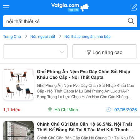
Trang Chủ
Nội, ngoại thất
Nội thất phòng ăn, nhà bếp
Lọc nâng cao
Ghế Phòng Ăn Nệm Pvc Dày Chân Sắt Nhập
Khẩu Cao Cấp - Nội Thất Capta
Ghế Phòng Ăn Nệm Pvc Dày Chân Sắt Nhập Khẩu Cao
Cấp - Nội Thất Capta Mẫu Ghế Phòng Ăn Lux 31A-P
Sang Trọng Là Lựa Chọn Hoàn Hảo Cho Các Không
Gian Nội Thất. Thiết Kế Nhỏ Gọn Tiện Lợi, Kết Hợp
Màu Sắc Giữa Nâu &Ndash; Cam, Nâu &Ndash; Xanh,
1,1 triệu
Hồ Chí Minh
07/05/2026
Xám Đậm...
Chính Chủ Gửi Bán Căn Hộ 68.5M2, Nội Thất
Thiết Kế Đồng Bộ Tại 5 Tòa Mới Kdt Thanh Hà
Mường Thanh
Chính Chủ Cần Bán Gấp Căn Hộ Chung Cư Tại Khu Đô