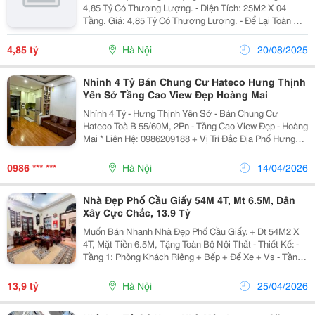
4,85 Tỷ Có Thương Lượng. - Diện Tích: 25M2 X 04
Tầng. Giá: 4,85 Tỷ Có Thương Lượng. - Để Lại Toàn Bộ
Nội Thất - Thiết Kế: Tầng 1: Bếp + Khách + Vs. Tầng
Lửng Có Thể Ngủ Hoặc Làm Phòng Khách. ...
4,85 tỷ
Hà Nội
20/08/2025
Nhỉnh 4 Tỷ Bán Chung Cư Hateco Hưng Thịnh
Yên Sở Tầng Cao View Đẹp Hoàng Mai
Nhỉnh 4 Tỷ - Hưng Thịnh Yên Sở - Bán Chung Cư
Hateco Toà B 55/60M, 2Pn - Tầng Cao View Đẹp - Hoàng
Mai * Liên Hệ: 0986209188 + Vị Trí Đắc Địa Phố Hưng
Thịnh, Yên Sở, Hoàng Mai. + Căn Hộ Tầng Cao View
Đẹp, Tặng Full Nội Thất, + Thiết Kế:...
0986 *** ***
Hà Nội
14/04/2026
Nhà Đẹp Phố Cầu Giấy 54M 4T, Mt 6.5M, Dân
Xây Cực Chắc, 13.9 Tỷ
Muốn Bán Nhanh Nhà Đẹp Phố Cầu Giấy. + Dt 54M2 X
4T, Mặt Tiền 6.5M, Tặng Toàn Bộ Nội Thất - Thiết Kế: -
Tầng 1: Phòng Khách Riêng + Bếp + Để Xe + Vs - Tầng
2,3: Mỗi Tầng 2 Phòng Ngủ + Vs - Tầng 4: 1 Phòng Chờ
+ Sân Tiểu Cảnh + Vs + Ngõ 3 Gác...
13,9 tỷ
Hà Nội
25/04/2026