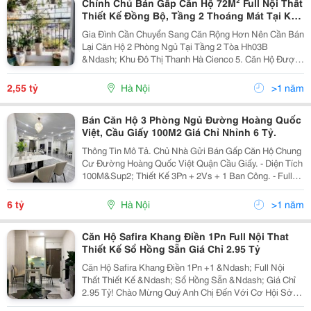
Chính Chủ Bán Gấp Căn Hộ 72M² Full Nội Thất
Thiết Kế Đồng Bộ, Tầng 2 Thoáng Mát Tại Kđt
Thanh Hà Cienco 5
Gia Đình Cần Chuyển Sang Căn Rộng Hơn Nên Cần Bán
Lại Căn Hộ 2 Phòng Ngủ Tại Tầng 2 Tòa Hh03B
&Ndash; Khu Đô Thị Thanh Hà Cienco 5. Căn Hộ Được
Chính Chủ (Làm Trong Lĩnh Vực Hoàn Thiện Công Trình)
Thiết Kế Và Lắp Đặt Nội Thất Tỉ Mỉ, Chất Lượng Cao...
2,55 tỷ
Hà Nội
>1 năm
Bán Căn Hộ 3 Phòng Ngủ Đường Hoàng Quốc
Việt, Cầu Giấy 100M2 Giá Chỉ Nhỉnh 6 Tỷ.
Thông Tin Mô Tả. Chủ Nhà Gửi Bán Gấp Căn Hộ Chung
Cư Đường Hoàng Quốc Việt Quận Cầu Giấy. - Diện Tích
100M&Sup2; Thiết Kế 3Pn + 2Vs + 1 Ban Công. - Full
Nội Thất Thiết Kế Đẹp. - Sổ Chính Chủ Giao Dịch Ngay. -
Giá Chào Nhỉnh 6 Tỷ. Lh E Nga Xem Nhà...
6 tỷ
Hà Nội
>1 năm
Căn Hộ Safira Khang Điền 1Pn Full Nội That
Thiết Kế Sổ Hồng Sẵn Giá Chỉ 2.95 Tỷ
Căn Hộ Safira Khang Điền 1Pn +1 &Ndash; Full Nội
Thất Thiết Kế &Ndash; Sổ Hồng Sẵn &Ndash; Giá Chỉ
2.95 Tỷ! Chào Mừng Quý Anh Chị Đến Với Cơ Hội Sở
Hữu Căn Hộ 1 Phòng Ngủ Tại Safira Khang Điền