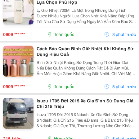
Lựa Chọn Phù Hợp
Ly Giữ Nhiệt 700Ml Là Một Trong Những Dung Tích
Được Nhiều Người Lựa Chọn Nhờ Khả Năng Đáp Ứng
Tốt Nhu Cầu Sử Dụng Hằng Ngày Mà Vẫn Đảm Bảo Sự
Gọn Gàng Khi Mang Theo. Hãy Cùng Cozycup Tìm Hiểu
Ngay Trong Bài Viết Dưới Đây. 1. Vì Sao Ly Giữ Nhiệt...
0909 *** ***
Toàn quốc
3 phút trước
Cách Bảo Quản Bình Giữ Nhiệt Khi Không Sử
Dụng Hiệu Quả
Bình Giữ Nhiệt Không Sử Dụng Trong Thời Gian Dài
Nếu Bảo Quản Không Đúng Cách Rất Dễ Bị Ám Mùi,
Ẩm Mốc Hoặc Giảm Khả Năng Giữ Nhiệt. Chỉ Với Một
Vài Lưu Ý Đơn Giản, Bạn Có Thể Giữ Bình Luôn Sạch
Sẽ Và Bền Đẹp Như Mới. Cùng Tìm Hiểu Các Cách Bảo
0909 *** ***
Toàn quốc
5 phút trước
Quản...
Isuzu 1T05 Đời 2015 Xe Gia Đình Sử Dụng Giá
Chỉ 215 Triệu
Isuzu 1T05 Đời 2015 &Ndash; Xe Gia Đình Sử Dụng
&Ndash; Giá Chỉ 215 Triệu &Diams; Giá Bán: 215 Triệu
&Ndash; Giá Cực Tốt, Thương Lượng Nhẹ Cho Khách
Thiện Chí! &Diams; Thông Tin Xe &Diams; Hãng Xe:
Isuzu &Diams; Đời: 2015 &Diams; Tải Trọng: 1 Tấn
215 triệu
Hưng Yên
5 phút trước