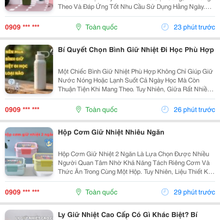
Theo Và Đáp Ứng Tốt Nhu Cầu Sử Dụng Hằng Ngày.
Vậy Ly Giữ Nhiệt 500Ml Có Những Ưu Điểm Gì Và Làm
Sao Để Chọn Được Sản Phẩm Chất Lượng? Hãy
0909 *** ***
Toàn quốc
23 phút trước
Cùng...
Bí Quyết Chọn Bình Giữ Nhiệt Đi Học Phù Hợp
Một Chiếc Bình Giữ Nhiệt Phù Hợp Không Chỉ Giúp Giữ
Nước Nóng Hoặc Lạnh Suốt Cả Ngày Học Mà Còn
Thuận Tiện Khi Mang Theo. Tuy Nhiên, Giữa Rất Nhiều
Mẫu Mã, Dung Tích Và Chất Liệu Trên Thị Trường,
Không Ít Người Băn Khoăn Nên Mua Bình Giữ Nhiệt Đi
0909 *** ***
Toàn quốc
26 phút trước
Học...
Hộp Cơm Giữ Nhiệt Nhiêu Ngăn
Hộp Cơm Giữ Nhiệt 2 Ngăn Là Lựa Chọn Được Nhiều
Người Quan Tâm Nhờ Khả Năng Tách Riêng Cơm Và
Thức Ăn Trong Cùng Một Hộp. Tuy Nhiên, Liệu Thiết Kế
Này Có Thực Sự Phù Hợp Với Nhu Cầu Sử Dụng Hằng
Ngày? Cùng Tìm Hiểu Những Ưu Điểm, Hạn Chế Và
0909 *** ***
Toàn quốc
29 phút trước
Cách Lựa...
Ly Giữ Nhiệt Cao Cấp Có Gì Khác Biệt? Bí