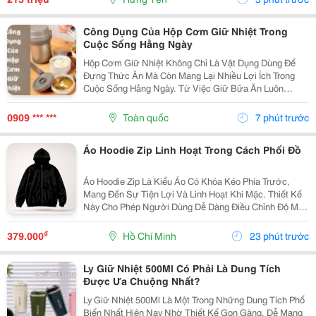
050...
Công Dụng Của Hộp Cơm Giữ Nhiệt Trong
Cuộc Sống Hằng Ngày
Hộp Cơm Giữ Nhiệt Không Chỉ Là Vật Dụng Dùng Để
Đựng Thức Ăn Mà Còn Mang Lại Nhiều Lợi Ích Trong
Cuộc Sống Hằng Ngày. Từ Việc Giữ Bữa Ăn Luôn
Thơm Ngon Đến Giúp Người Dùng Chủ Động Hơn Khi
Mang Cơm Đi Làm Hay Đi Học, Sản Phẩm Này Ngày
0909 *** ***
Toàn quốc
7 phút trước
Càng Được Nhiều...
Áo Hoodie Zip Linh Hoạt Trong Cách Phối Đồ
Áo Hoodie Zip Là Kiểu Áo Có Khóa Kéo Phía Trước,
Mang Đến Sự Tiện Lợi Và Linh Hoạt Khi Mặc. Thiết Kế
Này Cho Phép Người Dùng Dễ Dàng Điều Chỉnh Độ Mở
Của Áo, Đồng Thời Có Thể Layer Với Nhiều Item Khác
Nhau. Hoodie Zip Có Thể Mặc Cùng Áo Thun Basic,...
₫
379.000
Hồ Chí Minh
23 phút trước
Ly Giữ Nhiệt 500Ml Có Phải Là Dung Tích
Được Ưa Chuộng Nhất?
Ly Giữ Nhiệt 500Ml Là Một Trong Những Dung Tích Phổ
Biến Nhất Hiện Nay Nhờ Thiết Kế Gọn Gàng, Dễ Mang