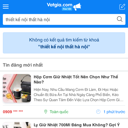
Không có kết quả tìm kiếm từ khoá
"thiết kế nội thất hà nội"
Tin đăng mới nhất
Hộp Cơm Giữ Nhiệt Tốt Nên Chọn Như Thế
Nào?
Hiện Nay, Nhu Cầu Mang Cơm Đi Làm, Đi Học Hoặc
Chuẩn Bị Bữa Ăn Tại Nhà Ngày Càng Phổ Biến, Kéo
Theo Sự Quan Tâm Đến Việc Lựa Chọn Hộp Cơm Giữ
Nhiệt Tốt . Một Sản Phẩm Phù Hợp Không Chỉ Giúp Giữ
Món Ăn Thơm Ngon Mà Còn Mang Lại Sự Tiện Lợi Và
0909 *** ***
Toàn quốc
1 phút trước
An Tâm...
Ly Giữ Nhiệt 700Ml Đáng Mua Không? Gợi Ý