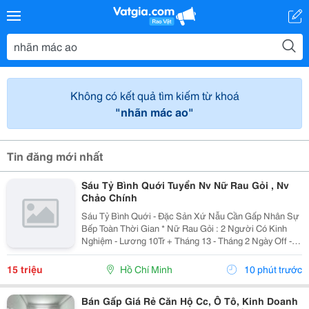
Không có kết quả tìm kiếm từ khoá
"nhãn mác ao"
Tin đăng mới nhất
Sáu Tỷ Bình Quới Tuyển Nv Nữ Rau Gỏi , Nv
Chảo Chính
Sáu Tỷ Bình Quới - Đặc Sản Xứ Nẫu Cần Gấp Nhân Sự
Bếp Toàn Thời Gian * Nữ Rau Gỏi : 2 Người Có Kinh
Nghiệm - Lương 10Tr + Tháng 13 - Tháng 2 Ngày Off -
Lễ X 2 - Được Nghỉ Tết Nđ * Chảo Chính : 2 Người Có
Kinh Nghiệm + Sức Khỏe Tốt...
15 triệu
Hồ Chí Minh
10 phút trước
Bán Gấp Giá Rẻ Căn Hộ Cc, Ô Tô, Kinh Doanh