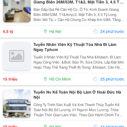
Giang Biên 26M/53M, T1&2, Mặt Tiền 3, 4.5 Tỷ
Long Biên.
Bán Gấp Giá Rẻ Căn Hộ Cc, Ô Tô, Kinh Doanh Giang
Biên 26M/53M, T1&Amp;2, Mặt Tiền 3, 4.5 Tỷ Long
Biên. Mô Tả: + Căn Hộ Chung Cư Khép Kín 53M, Tầng 1
Và 2 Đế Căn Hộ Chung Cư, Đất Sổ Đỏ Lâu Dài. + Kinh
Doanh Bất Chấp Các Loại Hình, Quỹ Đất Rộng...
4,5 tỷ
Hà Nội
24 phút trước
Tuyển Nhân Viên Kỹ Thuật Tòa Nhà Đi Làm
Ngay Tphcm
Tuyển 3 Nhân Viên Kỹ Thuật Tòa Nhà &Ndash; Đi Làm
Ngay Công Việc: &Bull; Bảo Trì, Sửa Chữa, Lắp Đặt Mới
Hoặc Thay Thế Trang Thiết Bị Trong: &Ndash; Căn Hộ
Dịch Vụ &Ndash; Nhà Trọ, Chung Cư Mini &Bull; Kiểm
Tra Và Xử Lý Sự Cố Phát Sinh...
15 triệu
Hồ Chí Minh
25 phút trước
Tuyển Nv Kế Toán Nội Bộ Làm Ở Hoài Đức Hà
Nội
Công Ty Tnhh Sản Xuất Và Xnk Thanh Thủy Tuyển Kế
Toán Nội Bộ Số Lượng: 01 Người Mức Lương: Thỏa
Thuận Thời Gian Làm Việc: Theo Giờ Hành Chính Từ
Thứ 2 Đến Thứ 7. Nội Dung Công Việc: - Làm Hợp Đồng
Mua Bán, Tính Lương Nhân Viên, Hợp...
15 triệu
Hà Nội
41 phút trước