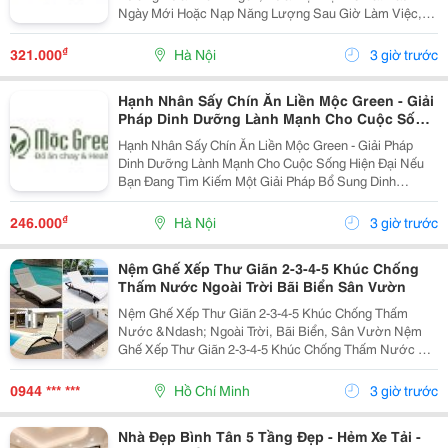
Ngày Mới Hoặc Nạp Năng Lượng Sau Giờ Làm Việc,
Thì Mì Konjac Shirataki Healthy Mộc Green Chính Là
Lựa Chọn Hoàn Hảo. Vì Sao Nên Lựa Chọn Mì Konjac...
₫
321.000
Hà Nội
3 giờ trước
Hạnh Nhân Sấy Chín Ăn Liền Mộc Green - Giải
Pháp Dinh Dưỡng Lành Mạnh Cho Cuộc Sống
Hiện Đại
Hạnh Nhân Sấy Chín Ăn Liền Mộc Green - Giải Pháp
Dinh Dưỡng Lành Mạnh Cho Cuộc Sống Hiện Đại Nếu
Bạn Đang Tìm Kiếm Một Giải Pháp Bổ Sung Dinh
Dưỡng Vừa Thơm Ngon, Vừa Tiện Lợi Để Bắt Đầu
Ngày Mới Hoặc Nạp Năng Lượng Sau Giờ Làm Việc,
₫
246.000
Hà Nội
3 giờ trước
Thì Hạnh Nhân...
Nệm Ghế Xếp Thư Giãn 2-3-4-5 Khúc Chống
Thấm Nước Ngoài Trời Bãi Biển Sân Vườn
Nệm Ghế Xếp Thư Giãn 2-3-4-5 Khúc Chống Thấm
Nước &Ndash; Ngoài Trời, Bãi Biển, Sân Vườn Nệm
Ghế Xếp Thư Giãn 2-3-4-5 Khúc Chống Thấm Nước Có
Nhiều Mẫu, Kích Thước, Màu Sắc Và Chất Liệu Phù
Hợp Nhu Cầu Lựa Chọn. Sản Phẩm Hoàn Thiện Tỉ Mỉ,
0944 *** ***
Hồ Chí Minh
3 giờ trước
Bền Đẹp,...
Nhà Đẹp Bình Tân 5 Tầng Đẹp - Hẻm Xe Tải -