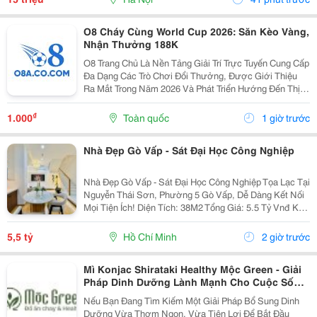
O8 Cháy Cùng World Cup 2026: Săn Kèo Vàng,
Nhận Thưởng 188K
O8 Trang Chủ Là Nền Tảng Giải Trí Trực Tuyến Cung Cấp
Đa Dạng Các Trò Chơi Đổi Thưởng, Được Giới Thiệu
Ra Mắt Trong Năm 2026 Và Phát Triển Hướng Đến Thị
Trường Châu Á. Theo Thông Tin Từ Nền Tảng, O8 Hoạt
Động Theo Các Tiêu Chuẩn Áp Dụng Trong Lĩnh...
₫
1.000
Toàn quốc
1 giờ trước
Nhà Đẹp Gò Vấp - Sát Đại Học Công Nghiệp
Nhà Đẹp Gò Vấp - Sát Đại Học Công Nghiệp Tọa Lạc Tại
Nguyễn Thái Sơn, Phường 5 Gò Vấp, Dễ Dàng Kết Nối
Mọi Tiện Ích! Diện Tích: 38M2 Tổng Giá: 5.5 Tỷ Vnđ Kết
Cấu: Nhà 1 Trệt 2 Lầu Kiên Cố, 3Pn, 3Wc, Ban Công,
Sân Thượng Thoáng Mát, Sẵn Sàng Dọn...
5,5 tỷ
Hồ Chí Minh
2 giờ trước
Mì Konjac Shirataki Healthy Mộc Green - Giải
Pháp Dinh Dưỡng Lành Mạnh Cho Cuộc Sống
Hiện Đại
Nếu Bạn Đang Tìm Kiếm Một Giải Pháp Bổ Sung Dinh
Dưỡng Vừa Thơm Ngon, Vừa Tiện Lợi Để Bắt Đầu