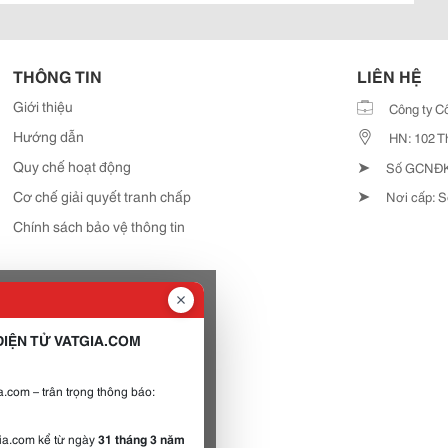
THÔNG TIN
LIÊN HỆ
Giới thiệu
Công ty C
Hướng dẫn
HN: 102 T
➤
Quy chế hoạt động
Số GCNĐKD
➤
Cơ chế giải quyết tranh chấp
Nơi cấp: S
Chính sách bảo vệ thông tin
IỆN TỬ VATGIA.COM
.com – trân trọng thông báo:
gia.com kể từ ngày
31 tháng 3 năm