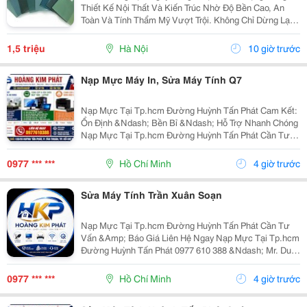
Thiết Kế Nội Thất Và Kiến Trúc Nhờ Độ Bền Cao, An
Toàn Và Tính Thẩm Mỹ Vượt Trội. Không Chỉ Dừng Lại
Ở Tính Năng Cơ Bản, Sự Đa Dạng Về Màu Sắc Của
Kính Cường Lực Còn Giúp Tạo Nên Dấu Ấn Riêng Cho
1,5 triệu
Hà Nội
10 giờ trước
Không...
Nạp Mực Máy In, Sửa Máy Tính Q7
Nạp Mực Tại Tp.hcm Đường Huỳnh Tấn Phát Cam Kết:
Ổn Định &Ndash; Bền Bỉ &Ndash; Hỗ Trợ Nhanh Chóng
Nạp Mực Tại Tp.hcm Đường Huỳnh Tấn Phát Cần Tư
Vấn &Amp; Báo Giá Liên Hệ Ngay: Nạp Mực Tại
Tp.hcm Đường Huỳnh Tấn Phát 0977 610 388 &Ndash;
0977 *** ***
Hồ Chí Minh
4 giờ trước
Mr. Duy Nạp...
Sửa Máy Tính Trần Xuân Soạn
Nạp Mực Tại Tp.hcm Đường Huỳnh Tấn Phát Cần Tư
Vấn &Amp; Báo Giá Liên Hệ Ngay Nạp Mực Tại Tp.hcm
Đường Huỳnh Tấn Phát 0977 610 388 &Ndash; Mr. Duy
Nạp Mực Tại Tp.hcm Đường Huỳnh Tấn Phát 128/35
Huỳnh Tấn Phát, P. Tân Thuận, Tp.hcm
0977 *** ***
Hồ Chí Minh
4 giờ trước