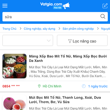
Trang Chủ
Công nghiệp, xây dựng
Sản phẩm công nghiệp
Nguyên
Lọc nâng cao
Màng Xốp Bao Mít Tố Nữ, Màng Xốp Bọc Bưởi
Da Xanh
Mút Bọc Trái Cây Là Loại Mút Dạng Mắt Lưới, Mềm, Mịn
, Màu Trắng, Dùng Bọc Trái Cây Xuất Khẩu( Chanh Dây,
Vú Sữa, Xoài, Dưa Lưới , Mít Tố Nữ, Bưởi Da Xanh,
Trái Thơm. . . ), Đặc Biệt Có Loại Mút Một Đầu Lớn, Một
Đầu Nhỏ Bọc Trái Ổi Đài Loan Ngay Từ K
0854 *** ***
Hồ Chí Minh
1 ngày trước
Mút Bọc Mít Tố Nữ, Thanh Long, Xoài, Dưa
Lưới, Thơm, Bơ, Vú Sữa
Mút Bọc Trái Cây Là Loại Mút Dạng Mắt Lưới, Mềm, Mịn