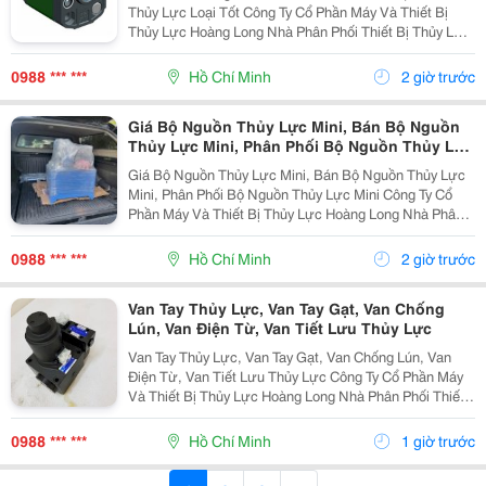
Thủy Lực Loại Tốt Công Ty Cổ Phần Máy Và Thiết Bị
Thủy Lực Hoàng Long Nhà Phân Phối Thiết Bị Thủy Lực
- Khí Nén Và Máy Móc Tự Động Hóa. Tư Vấn, Sửa
Chữa, Thi Công, Thiết Kế Hệ Thống Thủy Lực Nhanh
0988 *** ***
Hồ Chí Minh
2 giờ trước
Thủy Lực...
Giá Bộ Nguồn Thủy Lực Mini, Bán Bộ Nguồn
Thủy Lực Mini, Phân Phối Bộ Nguồn Thủy Lực
Mini
Giá Bộ Nguồn Thủy Lực Mini, Bán Bộ Nguồn Thủy Lực
Mini, Phân Phối Bộ Nguồn Thủy Lực Mini Công Ty Cổ
Phần Máy Và Thiết Bị Thủy Lực Hoàng Long Nhà Phân
Phối Thiết Bị Thủy Lực - Khí Nén Và Máy Móc Tự Động
Hóa. Tư Vấn, Sửa Chữa, Thi Công, Thiết Kế Hệ...
0988 *** ***
Hồ Chí Minh
2 giờ trước
Van Tay Thủy Lực, Van Tay Gạt, Van Chống
Lún, Van Điện Từ, Van Tiết Lưu Thủy Lực
Van Tay Thủy Lực, Van Tay Gạt, Van Chống Lún, Van
Điện Từ, Van Tiết Lưu Thủy Lực Công Ty Cổ Phần Máy
Và Thiết Bị Thủy Lực Hoàng Long Nhà Phân Phối Thiết
Bị Thủy Lực - Khí Nén Và Máy Móc Tự Động Hóa. Tư
Vấn, Sửa Chữa, Thi Công, Thiết Kế Hệ Thống Thủy...
0988 *** ***
Hồ Chí Minh
1 giờ trước