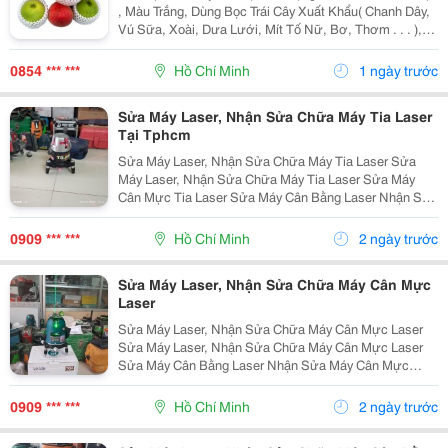
, Màu Trắng, Dùng Bọc Trái Cây Xuất Khẩu( Chanh Dây,
Vú Sữa, Xoài, Dưa Lưới, Mít Tố Nữ, Bơ, Thơm . . . ),
Đặc Biệt Có Loại Mút Một Đầu Lớn, Một Đầu Nhỏ Bọc
Trái Ổi Đài Loan Ngay Từ Khi Còn Nhỏ .
0854 *** ***
Hồ Chí Minh
1 ngày trước
Sửa Máy Laser, Nhận Sửa Chữa Máy Tia Laser
Tại Tphcm
Sửa Máy Laser, Nhận Sửa Chữa Máy Tia Laser Sửa
Máy Laser, Nhận Sửa Chữa Máy Tia Laser Sửa Máy
Cân Mực Tia Laser Sửa Máy Cân Bằng Laser Nhận Sửa
Máy Cân Mực Laser Sửa Máy Laser, Sửa Máy Cân Mực
Laser Sửa Máy Laser Bosch Sửa Máy Cân...
0909 *** ***
Hồ Chí Minh
2 ngày trước
Sửa Máy Laser, Nhận Sửa Chữa Máy Cân Mực
Laser
Sửa Máy Laser, Nhận Sửa Chữa Máy Cân Mực Laser
Sửa Máy Laser, Nhận Sửa Chữa Máy Cân Mực Laser
Sửa Máy Cân Bằng Laser Nhận Sửa Máy Cân Mực
Laser Sửa Máy Laser, Sửa Máy Cân Mực Laser Sửa
Máy Laser Bosch Sửa Máy Cân Mực Laser, Sửa Máy
0909 *** ***
Hồ Chí Minh
2 ngày trước
Laser...