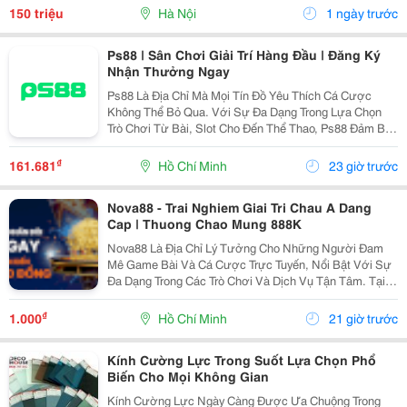
Đam Mê Kinh Doanh. - Quán Vẫn Đang Hoạt Động...
150 triệu
Hà Nội
1 ngày trước
Ps88 | Sân Chơi Giải Trí Hàng Đầu | Đăng Ký
Nhận Thưởng Ngay
Ps88 Là Địa Chỉ Mà Mọi Tín Đồ Yêu Thích Cá Cược
Không Thể Bỏ Qua. Với Sự Đa Dạng Trong Lựa Chọn
Trò Chơi Từ Bài, Slot Cho Đến Thể Thao, Ps88 Đảm Bảo
Mang Đến Những Giây Phút Thư Giãn Đầy Thú Vị Cho
Người Chơi. Chúng Tôi Cam Kết Cung Cấp Dịch Vụ
₫
161.681
Hồ Chí Minh
23 giờ trước
Chăm...
Nova88 - Trai Nghiem Giai Tri Chau A Dang
Cap | Thuong Chao Mung 888K
Nova88 Là Địa Chỉ Lý Tưởng Cho Những Người Đam
Mê Game Bài Và Cá Cược Trực Tuyến, Nổi Bật Với Sự
Đa Dạng Trong Các Trò Chơi Và Dịch Vụ Tận Tâm. Tại
Nova88, Người Chơi Được Trải Nghiệm Những Sản
Phẩm Cá Cược Chất Lượng Nhất, Từ Cá Cược Thể
₫
1.000
Hồ Chí Minh
21 giờ trước
Thao Đến...
Kính Cường Lực Trong Suốt Lựa Chọn Phổ
Biến Cho Mọi Không Gian
Kính Cường Lực Ngày Càng Được Ưa Chuộng Trong