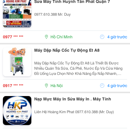
Sửa Máy Tính Huỳnh Tấn Phát Quận 7
0977.610.388 Mr: Duy
0977 *** ***
Hồ Chí Minh
4 giờ trước
Máy Dập Nắp Cốc Tự Động Et A8
Máy Dập Nắp Cốc Tự Động Et A8 Là Thiết Bị Được
Nhiều Quán Trà Sữa, Cà Phê, Nước Ép Và Cửa Hàng
Đồ Uống Lựa Chọn Nhờ Khả Năng Ép Nắp Nhanh,
Chính Xác Và Dễ Sử Dụng. Với Cơ Chế Vận Hành Hoàn
Toàn Tự Động, Máy Giúp Rút Ngắn Thời Gian Phục Vụ,
0917 *** ***
Hà Nội
4 giờ trước
Tạo Đường...
Nạp Mực Máy In Sửa Máy In . Máy Tính
Liên Hệ Hoàng Kim Phat 0977.610.388 (Mr: Duy)