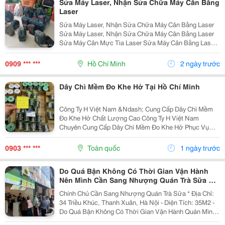
Sửa Máy Laser, Nhận Sửa Chữa Máy Cân Bằng
Laser
Sửa Máy Laser, Nhận Sửa Chữa Máy Cân Bằng Laser
Sửa Máy Laser, Nhận Sửa Chữa Máy Cân Bằng Laser
Sửa Máy Cân Mực Tia Laser Sửa Máy Cân Bằng Laser
Nhận Sửa Máy Cân Mực Laser Sửa Máy Laser, Sửa
Máy Cân Mực Laser Sửa Máy Laser Bosch Sửa...
0909 *** ***
Hồ Chí Minh
2 ngày trước
Dây Chì Mềm Đo Khe Hở Tại Hồ Chí Minh
Công Ty H Việt Nam &Ndash; Cung Cấp Dây Chì Mềm
Đo Khe Hở Chất Lượng Cao Công Ty H Việt Nam
Chuyên Cung Cấp Dây Chì Mềm Đo Khe Hở Phục Vụ
Ngành Cơ Khí, Sửa Chữa Máy Móc, Đóng Tàu Và Công
Nghiệp Kỹ Thuật. Thông Tin Sản Phẩm: ✅ Dây Chì Mềm
0903 *** ***
Toàn quốc
1 ngày trước
Độ Tinh...
Do Quá Bận Không Có Thời Gian Vận Hành
Nên Mình Cần Sang Nhượng Quán Trà Sữa Tại
34 Triều Khúc, Hà Nội
Chính Chủ Cần Sang Nhượng Quán Trà Sữa * Địa Chỉ:
34 Triều Khúc, Thanh Xuân, Hà Nội - Diện Tích: 35M2 -
Do Quá Bận Không Có Thời Gian Vận Hành Quán Mình
Cần Sang Nhượng Lại Cho Bạn Nào Có Nhu Cầu Và