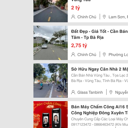
2 tỷ
Chính Chủ
Lam Sơn, 
Đất Đẹp - Giá Tốt - Cần Bá
Tâm - Tp Bà Rịa
2,75 tỷ
Chính Chủ
Phường Lo
Sở Hữu Ngay Căn Nhà 2 Mặt
Cần Bán Nhà Vũng Tàu , Tọa Lạc 2
Bà Rịa - Vũng Tàu, Tỉnh Bà Rịa - Vũng Tàu. Diện Tích: 18
(8,2M X 22,5M) Giá Bán: 30 Tỷ. - Kết Cấu: 8 Phòng, 3 Wc, Phòng Khách Rộng
Rãi. - Vị Trí Cực Đẹp...
Glass Tanbinh
Nguyễn
Quận 1
Bán Máy Chấm Công Ai16 S
Công Nghiệp Đông Xuyên T
Chuyên Cung Cấp Các Loại Máy Chấm Công 
0917123472 - 0866463472 (Khi Mua