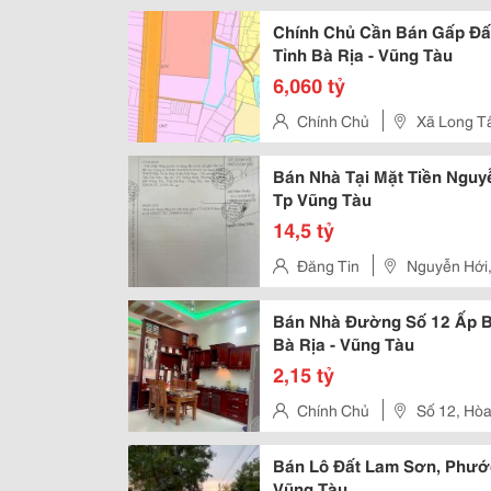
Chính Chủ Cần Bán Gấp Đất
Tỉnh Bà Rịa - Vũng Tàu
6,060 tỷ
Chính Chủ
Xã Long Tâ
Bán Nhà Tại Mặt Tiền Nguy
Tp Vũng Tàu
14,5 tỷ
Đăng Tin
Nguyễn Hới,
Bán Nhà Đường Số 12 Ấp Bắ
Bà Rịa - Vũng Tàu
2,15 tỷ
Chính Chủ
Số 12, Hòa
Bán Lô Đất Lam Sơn, Phước 
Vũng Tàu