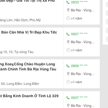
t Đẹp - Giá Tốt Tại Thị Xã Phú
0833 *** ***
Bà Rịa - Vũng
Tàu
>1 năm
ảng Lớn, Hắc Dịch, Phú Mỹ
Bán Căn Nhà Vị Trí Đẹp Khu Tđc
0837 *** ***
Bà Rịa - Vũng
Tàu
>1 năm
g 10, 10, Tp.vũng Tàu
ng Xoay,Cổng Chào Huyện Long
0899 *** ***
Hành Chính Tỉnh Bà Rịa Vũng Tàu
Bà Rịa - Vũng
Tàu
>1 năm
 55, Long Điền, Long Điền
 Bằng Kinh Doanh Ở Tỉnh Lộ 329
0937 *** ***
Bà Rịa - Vũng