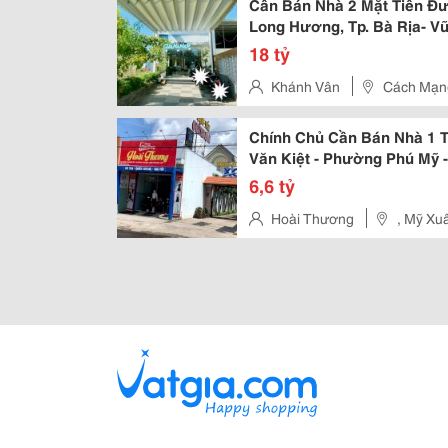
Cần Bán Nhà 2 Mặt Tiền Đ
Long Hương, Tp. Bà Rịa- V
18 tỷ
Khánh Vân
Cách Mạng
Chính Chủ Cần Bán Nhà 1 T
Văn Kiệt - Phường Phú Mỹ -
6,6 tỷ
Hoài Thương
, Mỹ Xu