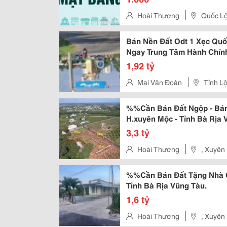
Hoài Thương
Quốc Lộ
Bán Nền Đất Odt 1 Xẹc Quốc
Ngay Trung Tâm Hành Chính
1,92 tỷ
Mai Văn Đoàn
Tỉnh Lộ
%%Cần Bán Đất Ngộp - Bán
H.xuyên Mộc - Tỉnh Bà Rịa 
3,3 tỷ
Hoài Thương
, Xuyên
%%Cần Bán Đất Tặng Nhà Ở
Tỉnh Bà Rịa Vũng Tàu.
1,6 tỷ
Hoài Thương
, Xuyên