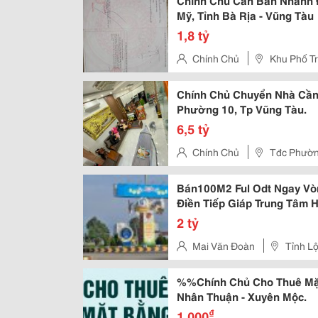
Chính Chủ Cần Bán Nhanh Đấ
Mỹ, Tỉnh Bà Rịa - Vũng Tàu
1,8 tỷ
Chính Chủ
Khu Phố Tr
Chính Chủ Chuyển Nhà Cần 
Phường 10, Tp Vũng Tàu.
6,5 tỷ
Chính Chủ
Tđc Phườn
Bán100M2 Ful Odt Ngay Vò
Điền Tiếp Giáp Trung Tâm 
2 tỷ
Mai Văn Đoàn
Tỉnh Lộ
%%Chính Chủ Cho Thuê Mặt
Nhân Thuận - Xuyên Mộc.
₫
1.000