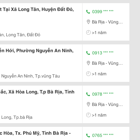
 Tại Xã Long Tân, Huyện Đất Đỏ,
0399 *** ***
Bà Rịa - Vũng
Tàu
>1 năm
n, Long Tân, Đất Đỏ
ễn Hới, Phường Nguyễn An Ninh,
0913 *** ***
Bà Rịa - Vũng
Tàu
>1 năm
 Nguyễn An Ninh, Tp.vũng Tàu
c, Xã Hòa Long, T.p Bà Rịa, Tỉnh
0978 *** ***
Bà Rịa - Vũng
Tàu
>1 năm
 Long, Tp.bà Rịa
Hòa, Tx. Phú Mỹ, Tỉnh Bà Rịa -
0765 *** ***