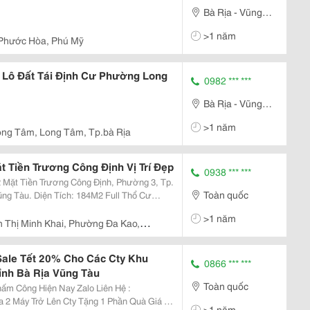
Bà Rịa - Vũng
Tàu
>1 năm
Phước Hòa, Phú Mỹ
n Lô Đất Tái Định Cư Phường Long
0982 *** ***
Bà Rịa - Vũng
Tàu
>1 năm
ng Tâm, Long Tâm, Tp.bà Rịa
 Tiền Trương Công Định Vị Trí Đẹp
0938 *** ***
 Mặt Tiền Trương Công Định, Phường 3, Tp.
Toàn quốc
4M2 Full Thổ Cư
>1 năm
 Thị Minh Khai, Phường Đa Kao,
ale Tết 20% Cho Các Cty Khu
0866 *** ***
ỉnh Bà Rịa Vũng Tàu
Toàn quốc
Hiện Nay Zalo Liên Hệ :
 2 Máy Trở Lên Cty Tặng 1 Phần Quà Giá Trị
>1 năm