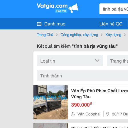
Danh mục
Liên hệ QC
Trang Chủ
Công nghiệp, xây dựng
Xây dựng
Kết quả tìm kiếm
"tỉnh bà rịa vũng tàu"
Ván Ép Phủ Phim Chất Lượn
Vũng Tàu
₫
390.000
Ván Coppha
30/17 Đư