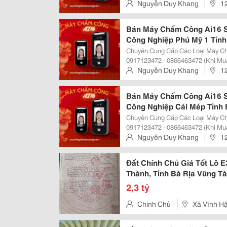
Trong Dịp Tết 2025) Website: Www.mayvanphongminhtan.com Máy Chấm Công
Nguyễn Duy Khang
12
Khuôn Mặt Ai- 16 Thông Số Kỹ...
Tp.hcm
Bán Máy Chấm Công Ai16 S
Công Nghiệp Phú Mỹ 1 Tỉnh
Chuyên Cung Cấp Các Loại Máy Chấm Công 
0917123472 - 0866463472 (Khi Mua
Trong Dịp Tết 2025) Website: Www.mayvanphongminhtan.com Máy Chấm Công
Nguyễn Duy Khang
12
Khuôn Mặt Ai- 16 Thông Số Kỹ...
Tp.hcm
Bán Máy Chấm Công Ai16 S
Công Nghiệp Cái Mép Tỉnh 
Chuyên Cung Cấp Các Loại Máy Chấm Công 
0917123472 - 0866463472 (Khi Mua
Trong Dịp Tết 2025) Website: Www.mayvanphongminhtan.com Máy Chấm Công
Nguyễn Duy Khang
12
Khuôn Mặt Ai- 16 Thông Số Kỹ...
Tp.hcm
Đất Chính Chủ Giá Tốt Lô E
Thành, Tỉnh Bà Rịa Vũng T
2,3 tỷ
Chính Chủ
Xã Vĩnh Hậ