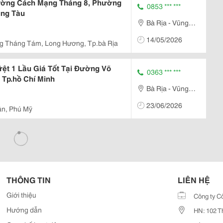
ường Cách Mạng Tháng 8, Phường
0853 *** ***
ũng Tàu
Bà Rịa - Vũng
Tàu
14/05/2026
 Tháng Tám, Long Hương, Tp.bà Rịa
rệt 1 Lầu Giá Tốt Tại Đường Võ
0363 *** ***
 Tp.hồ Chí Minh
Bà Rịa - Vũng
Tàu
23/06/2026
ân, Phú Mỹ
THÔNG TIN
LIÊN HỆ
Giới thiệu
Công ty C
Hướng dẫn
HN: 102 T