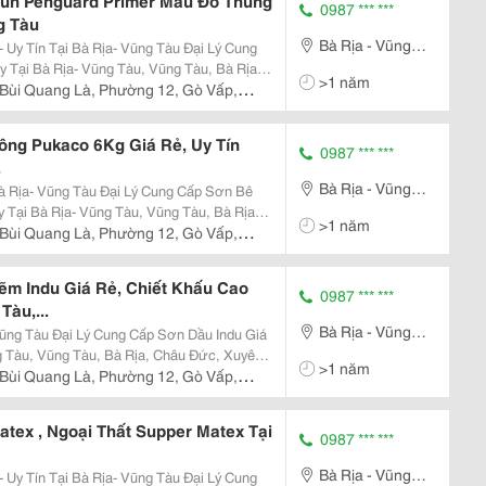
tun Penguard Primer Màu Đỏ Thùng
0987 *** ***
g Tàu
Bà Rịa - Vũng
n Tại Bà Rịa- Vũng Tàu Đại Lý Cung
Tàu
 Tại Bà Rịa- Vũng Tàu, Vũng Tàu, Bà Rịa,
>1 năm
iền, Đất Đỏ, Côn Đảo Bảng Báo Gia
Bùi Quang Là, Phường 12, Gò Vấp,
ông Pukaco 6Kg Giá Rẻ, Uy Tín
0987 *** ***
.
Bà Rịa - Vũng
Đại Lý Cung Cấp Sơn Bê
Tàu
 Tại Bà Rịa- Vũng Tàu, Vũng Tàu, Bà Rịa,
>1 năm
iền, Đất Đỏ, Côn Đảo Ưu Điểm Của
Bùi Quang Là, Phường 12, Gò Vấp,
m Indu Giá Rẻ, Chiết Khấu Cao
0987 *** ***
Tàu,...
Bà Rịa - Vũng
ơn Dầu Indu Giá
Tàu
g Tàu, Vũng Tàu, Bà Rịa, Châu Đức, Xuyên
>1 năm
án Sơn Sắt Mạ Kẽm
Bùi Quang Là, Phường 12, Gò Vấp,
tex , Ngoại Thất Supper Matex Tại
0987 *** ***
Bà Rịa - Vũng
n Tại Bà Rịa- Vũng Tàu Đại Lý Cung