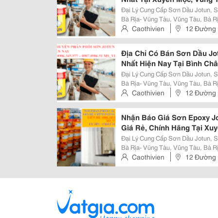
Đại Lý Cung Cấp Sơn Dầu Jotun, S
Bà Rịa- Vũng Tàu, Vũng Tàu, Bà R
Điền, Đất Đỏ, Côn Đảo &Bull; Sơn Dầu Jotun Pilot Ii Chính Hãng Tại Bình Châu,
Caothivien
12 Đường 
Xuyên Mộc Nhà Máy Phân...
Hồ Chí Minh, Việt Nam
Địa Chỉ Có Bán Sơn Dầu Jot
Nhất Hiện Nay Tại Bình Ch
Đại Lý Cung Cấp Sơn Dầu Jotun, S
Bà Rịa- Vũng Tàu, Vũng Tàu, Bà R
Điền, Đất Đỏ, Côn Đảo Sơn Dầu Jotun Pilot Ii &Ndash; Sơn Jotun Chính Hãng
Caothivien
12 Đường 
Mô Tả Sản Phẩm Sơn Dầu...
Hồ Chí Minh, Việt Nam
Nhận Báo Giá Sơn Epoxy J
Giá Rẻ, Chính Hãng Tại Xu
Đại Lý Cung Cấp Sơn Dầu Jotun, S
Bà Rịa- Vũng Tàu, Vũng Tàu, Bà R
Điền, Đất Đỏ, Côn Đảo Mô Tả Sản Phẩm Sơn Epoxy Jotun Penguard Topcoat
Caothivien
12 Đường 
(Penguard Tc) Là Loại Sơn 2...
Hồ Chí Minh, Việt Nam