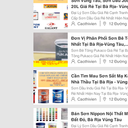
Sơn Vũng Tàu, Sơn Dầu Jo
20L Giá Rẻ Tại Bà Rịa- Vũn
Đại Lý Sơn Dầu Giá Rẻ Cạnh Tranh- Uy Tí
Cấp Sơn Dầu Giá Rẻ Nhất Hiện Nay
Châu Đức, Xuyên Mộc, Tân Thành, Long Đ
Caothivien
12 Đường 
Sơn Dầu Jotun, Jotun...
Hồ Chí Minh, Việt Nam
Đơn Vị Phân Phối Sơn Bê T
Nhất Tại Bà Rịa-Vũng Tàu,..
Sơn Bê Tông Pukaco Giá Rẻ Tại Bà Rịa- Vũng Tàu 
Tông Pukaco Giá Rẻ Nhất Hiện Nay
Châu Đức, Xuyên Mộc, Tân Thành, Long Đ
Caothivien
12 Đường 
Sơn Tường Bê Tông Đầu Tiên,...
Hồ Chí Minh, Việt Nam
Cần Tìm Mau Sơn Sắt Mạ Kẽ
Nhà Thầu Tại Bà Rịa - Vũng 
Sơn Dầu Indu Giá Rẻ Tại Bà Rịa- Vũng Tàu Đại Lý Cung Cấp S
Rẻ Nhất Hiện Nay Tại Bà Rịa- Vũn
Mộc, Tân Thành, Long Điền, Đất Đỏ, Côn Đảo Đại Lý B
Caothivien
12 Đường 
Indu Giá Rẻ Tại Bà...
Hồ Chí Minh, Việt Nam
Bán Sơn Nippon Nội Thất Ma
Đất Đỏ, Bà Rịa Vũng Tàu
Đại Lý Sơn Dầu Giá Rẻ Cạnh Tranh- Uy Tí