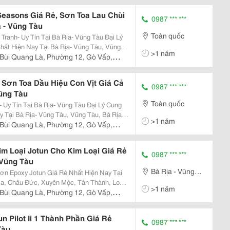
Seasons Giá Rẻ, Sơn Toa Lau Chùi
0987 *** ***
a - Vũng Tàu
Toàn quốc
h- Uy Tín Tại Bà Rịa- Vũng Tàu Đại Lý
ất Hiện Nay Tại Bà Rịa- Vũng Tàu, Vũng
>1 năm
, Tân Thành, Long Điền, Đất Đỏ, Côn Đảo
Bùi Quang Là, Phường 12, Gò Vấp,
 Sơn Toa Dầu Hiệu Con Vịt Giá Cả
0987 *** ***
Vũng Tàu
Toàn quốc
n Tại Bà Rịa- Vũng Tàu Đại Lý Cung
 Tại Bà Rịa- Vũng Tàu, Vũng Tàu, Bà Rịa,
>1 năm
iền, Đất Đỏ, Côn Đảo Công Ty Mai
Bùi Quang Là, Phường 12, Gò Vấp,
im Loại Jotun Cho Kim Loại Giá Rẻ
0987 *** ***
 Vũng Tàu
Bà Rịa - Vũng
ơn Epoxy Jotun Giá Rẻ Nhất Hiện Nay Tại
Tàu
ịa, Châu Đức, Xuyên Mộc, Tân Thành, Long
>1 năm
Bùi Quang Là, Phường 12, Gò Vấp,
n Pilot Ii 1 Thành Phần Giá Rẻ
0987 *** ***
Tàu