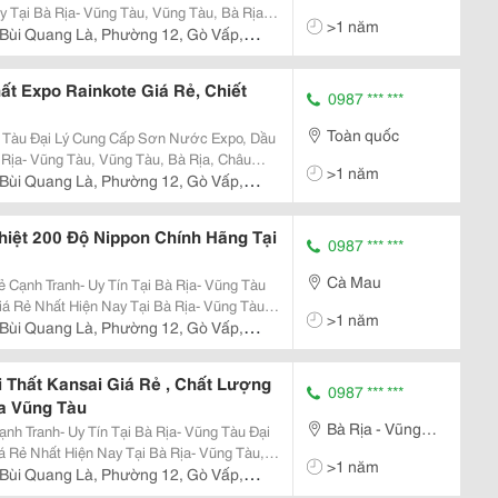
Tàu
 Tại Bà Rịa- Vũng Tàu, Vũng Tàu, Bà Rịa,
>1 năm
iền, Đất Đỏ, Côn Đảo Cửa Hàng Cấp
Bùi Quang Là, Phường 12, Gò Vấp,
t Expo Rainkote Giá Rẻ, Chiết
0987 *** ***
Toàn quốc
Expo, Dầu
 Rịa- Vũng Tàu, Vũng Tàu, Bà Rịa, Châu
>1 năm
 Đỏ, Côn Đảo Sơn Expo Giá Rẻ
Bùi Quang Là, Phường 12, Gò Vấp,
hiệt 200 Độ Nippon Chính Hãng Tại
0987 *** ***
Cà Mau
ẻ Cạnh Tranh- Uy Tín Tại Bà Rịa- Vũng Tàu
iá Rẻ Nhất Hiện Nay Tại Bà Rịa- Vũng Tàu,
>1 năm
n Mộc, Tân Thành, Long Điền, Đất Đỏ, Côn
Bùi Quang Là, Phường 12, Gò Vấp,
 Thất Kansai Giá Rẻ , Chất Lượng
0987 *** ***
ịa Vũng Tàu
Bà Rịa - Vũng
 Tranh- Uy Tín Tại Bà Rịa- Vũng Tàu Đại
Tàu
 Rẻ Nhất Hiện Nay Tại Bà Rịa- Vũng Tàu,
>1 năm
n Mộc, Tân Thành, Long Điền, Đất Đỏ, Côn
Bùi Quang Là, Phường 12, Gò Vấp,