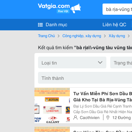
Danh mục
Liên hệ QC
Trang Chủ
Công nghiệp, xây dựng
Xây dựng
Kết quả tìm kiếm
"bà rịa\\-vũng tàu vũng tà
Tư Vấn Miễn Phí Sơn Dầu Bạ
Giá Kho Tại Bà Rịa-Vũng T
Đại Lý Sơn Dầu Giá Rẻ Cạnh Tranh- Uy Tí
Cấp Sơn Dầu Giá Rẻ Nhất Hiện Nay
Châu Đức, Xuyên Mộc, Tân Thành, Long Đ
Caothivien
12 Đường 
Dầu Giá Rẻ, Uy Tín Tại Bà...
Hồ Chí Minh, Việt Nam