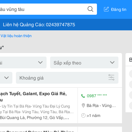
Đăng tin
Liên hệ Quảng Cáo: 02439747875
Vật liệu hoàn thiện
u"
B
Khoảng giá
ch Tuyết, Galant, Expo Giá Rẻ,
0987 *** ***
àu
Bà Rịa - Vũng
n Tại Bà Rịa- Vũng Tàu Đại Lý Cung
Tàu
 Tại Bà Rịa- Vũng Tàu, Vũng Tàu, Bà Rịa,
>1 năm
iền, Đất Đỏ, Côn Đảo Cung Cấp Sơn
Bùi Quang Là, Phường 12, Gò Vấp,