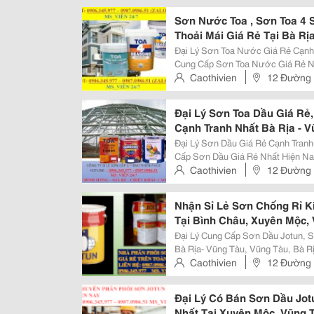
Hồ Chí Minh, Việt Nam
Sơn Nước Toa , Sơn Toa 4 
Thoải Mái Giá Rẻ Tại Bà Rị
Đại Lý Sơn Toa Nước Giá Rẻ Cạnh Tran
Cung Cấp Sơn Toa Nước Giá Rẻ Nh
Tàu, Bà Rịa, Châu Đức, Xuyên Mộc
Caothivien
12 Đường 
Cửa Hàng Cấp 1 Sơn Toa Nước...
Hồ Chí Minh, Việt Nam
Đại Lý Sơn Toa Dầu Giá Rẻ,
Cạnh Tranh Nhất Bà Rịa - 
Đại Lý Sơn Dầu Giá Rẻ Cạnh Tranh- Uy Tí
Cấp Sơn Dầu Giá Rẻ Nhất Hiện Nay
Châu Đức, Xuyên Mộc, Tân Thành, Long Đ
Caothivien
12 Đường 
Thiên Phúc Được Biết Đên Là...
Hồ Chí Minh, Việt Nam
Nhận Sỉ Lẻ Sơn Chống Rỉ K
Tại Bình Châu, Xuyên Mộc,
Đại Lý Cung Cấp Sơn Dầu Jotun, S
Bà Rịa- Vũng Tàu, Vũng Tàu, Bà R
Điền, Đất Đỏ, Côn Đảo Sơn Chống Rỉ Jotun Epoxy 2 Thành Phần Là Một Loại
Caothivien
12 Đường 
Sơn Có Sức Tiêu Thụ Lớn Trên...
Hồ Chí Minh, Việt Nam
Đại Lý Có Bán Sơn Dầu Jotu
Nhất Tại Xuyên Mộc, Vũng 