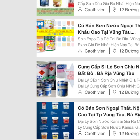
Cấp Sơn Dầu Giá Rẻ Nhất Hiện Nay
Châu Đức, Xuyên Mộc, Tân Thành, Long Đ
Caothivien
12 Đường 
1 Sơn Dầu Galant, Á Đông...
Hồ Chí Minh, Việt Nam
Có Bán Sơn Nước Ngoại Thấ
Khấu Cao Tại Vũng Tàu,...
Sơn Expo Giá Rẻ Tại Bà Rịa- Vũng Tàu Đại Lý Cung Cấp Sơn Nước 
Expo Giá Rẻ Nhất Hiện Nay Tại Bà
Đức, Xuyên Mộc, Tân Thành, Long Điền, Đất
Caothivien
12 Đường 
Tại Vũng Tàu Sơn Expo Chính...
Hồ Chí Minh, Việt Nam
Cung Cấp Sỉ Lẻ Sơn Chịu N
Đất Đỏ , Bà Rịa Vũng Tàu
Đại Lý Cấp 1 Sơn Chịu Nhiệt Giá R
Đại Lý Cung Cấp Sơn Chịu Nhiệt G
Vũng Tàu, Bà Rịa, Châu Đức, Xuyê
Caothivien
12 Đường 
Đảo Công Ty Tnhh...
Hồ Chí Minh, Việt Nam
Có Bán Sơn Ngoại Thất, Nội
Cao Tại Tp Vũng Tàu, Bà R
Đại Lý Sơn Nước Kansai Giá Rẻ Cạnh
Lý Cung Cấp Sơn Nước Kansai Giá
Vũng Tàu, Bà Rịa, Châu Đức, Xuyê
Caothivien
12 Đường 
Đảo Cửa Hàng Cấp 1 Sơn Nước...