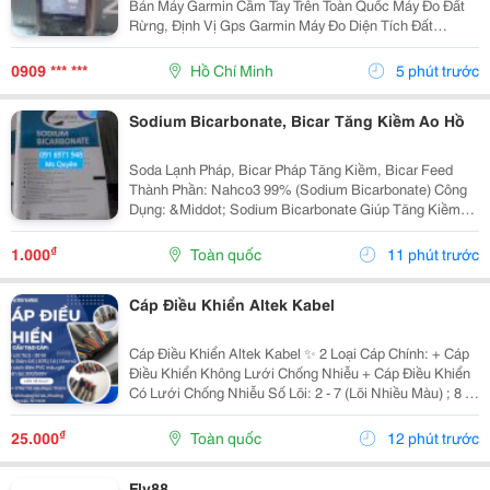
Bán Máy Garmin Cầm Tay Trên Toàn Quốc Máy Đo Đất
Rừng, Định Vị Gps Garmin Máy Đo Diện Tích Đất
Garmin Cầm Tay Máy Đo Đất Garmin Cầm Tay Máy Đo
Diện Tích Đất Nông Nghiệp Garmin Máy Đo Đất...
0909 *** ***
Hồ Chí Minh
5 phút trước
Sodium Bicarbonate, Bicar Tăng Kiềm Ao Hồ
Soda Lạnh Pháp, Bicar Pháp Tăng Kiềm, Bicar Feed
Thành Phần: Nahco3 99% (Sodium Bicarbonate) Công
Dụng: &Middot; Sodium Bicarbonate Giúp Tăng Kiềm
Nhanh Chóng, Ổn Định Môi Trường Nước &Middot;
Giúp Vật Nuôi Cứng Vỏ Nhanh Sau Khi Lột Xác. ...
₫
1.000
Toàn quốc
11 phút trước
Cáp Điều Khiển Altek Kabel
Cáp Điều Khiển Altek Kabel ✨ 2 Loại Cáp Chính: + Cáp
Điều Khiển Không Lưới Chống Nhiễu + Cáp Điều Khiển
Có Lưới Chống Nhiễu Số Lõi: 2 - 7 (Lõi Nhiều Màu) ; 8 -
30 (Lõi Màu Đen Đánh Số Thứ Tự) Tiết Diện: 0.5Mm2 |
0.75Mm2 | 1.0Mm2 | 1.5Mm2 ...
₫
25.000
Toàn quốc
12 phút trước
Fly88....................................