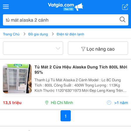
Trang Chủ
Đồ gia dụng
Điện tử điện lạnh
Lọc nâng cao
Tủ Mát 2 Cửa Hiệu Alaska Dung Tích 800L Mới
95%
Thanh Lý Tủ Mát Alaska 2 Cánh Model : Lc 8C Dung
Tích : 800L Công Suất : 400W Trọng Lượng : 113Kg
Kích Thước 1120*630*1973 Mới Đẹp Leng Keng Trên
95% Chất Liệu Lòng Tủ Bằng Nhựa, Foam Dầy Cách
Nhiệt Tốt . Đèn Led Trong Tủ Và Trên Hộp...
13,5 triệu
Hồ Chí Minh
>1 năm
1