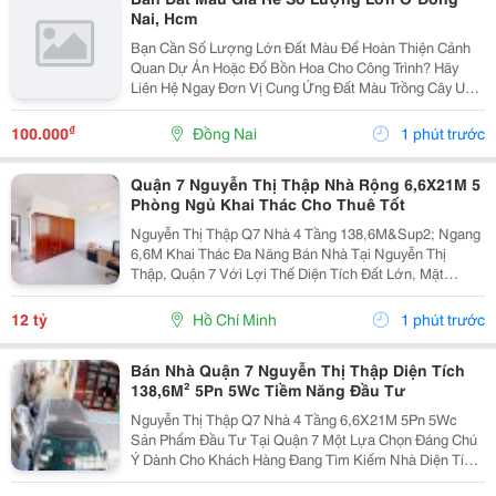
Nai, Hcm
Bạn Cần Số Lượng Lớn Đất Màu Để Hoàn Thiện Cảnh
Quan Dự Án Hoặc Đổ Bồn Hoa Cho Công Trình? Hãy
Liên Hệ Ngay Đơn Vị Cung Ứng Đất Màu Trồng Cây Uy
Tín Nhất Đồng Nai, Tp. Hcm . Chúng Tôi Tự Hào Là Đối
Tác Của Nhiều Nhà Thầu Lớn Nhờ Mức Giá Cạnh Tranh
₫
100.000
Đồng Nai
1 phút trước
Và...
Quận 7 Nguyễn Thị Thập Nhà Rộng 6,6X21M 5
Phòng Ngủ Khai Thác Cho Thuê Tốt
Nguyễn Thị Thập Q7 Nhà 4 Tầng 138,6M&Sup2; Ngang
6,6M Khai Thác Đa Năng Bán Nhà Tại Nguyễn Thị
Thập, Quận 7 Với Lợi Thế Diện Tích Đất Lớn, Mặt
Ngang Rộng Và Kết Cấu Hoàn Chỉnh, Phù Hợp Cho
Khách Hàng Đang Tìm Kiếm Tài Sản Có Khả Năng Sử
12 tỷ
Hồ Chí Minh
1 phút trước
Dụng Linh...
Bán Nhà Quận 7 Nguyễn Thị Thập Diện Tích
138,6M² 5Pn 5Wc Tiềm Năng Đầu Tư
Nguyễn Thị Thập Q7 Nhà 4 Tầng 6,6X21M 5Pn 5Wc
Sản Phẩm Đầu Tư Tại Quận 7 Một Lựa Chọn Đáng Chú
Ý Dành Cho Khách Hàng Đang Tìm Kiếm Nhà Diện Tích
Lớn Tại Quận 7, Vừa Đáp Ứng Nhu Cầu Sử Dụng Hiện