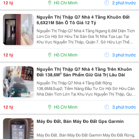
Tại Vừa Có Tiềm Năng Khai Thác Trong Tương Lai.
12 tỷ
Hồ Chí Minh
2 phút trước
Căn...
Nguyễn Thị Thập Q7 Nhà 4 Tầng Khuôn Đất
6,6X21M Sân Ô Tô Giá 12 Tỷ
Nguyễn Thị Thập Q7 Nhà 4 Tầng Ngang 6,6M Diện Tích
Lớn Cơ Hội Sở Hữu Tài Sản Giá Trị Nhà Tọa Lạc Tại
Khu Vực Nguyễn Thị Thập, Quận 7, Sở Hữu Lợi Thế
Khuôn Đất Rộng, Mặt Ngang Đẹp, Phù Hợp Cho Khách
Hàng Đang Tìm Kiếm Bất Động Sản Vừa Để Ở Vừa Có
12 tỷ
Hồ Chí Minh
3 phút trước
Khả...
Nguyễn Thị Thập Q7 Nhà 4 Tầng Trên Khuôn
Đất 138,6M² Sản Phẩm Giữ Giá Trị Lâu Dài
Nguyễn Thị Thập Q7 Nhà 4 Tầng Đất Rộng
138,6M&Sup2; Tiềm Năng Đầu Tư Cơ Hội Sở Hữu Căn
Nhà Diện Tích Lớn Tại Khu Vực Nguyễn Thị Thập, Quận
7 &Ndash; Phù Hợp Cho Khách Hàng Tìm Kiếm Tài Sản
Có Khả Năng Sử Dụng Linh Hoạt Và Gia Tăng Giá Trị
12 tỷ
Hồ Chí Minh
3 phút trước
Theo Thời...
Máy Đo Đất, Bán Máy Đo Đất Gps Garmin
Máy Đo Đất, Bán Máy Đo Đất Garmin Máy Đo Đất Rừng,