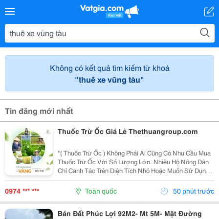
Không có kết quả tìm kiếm từ khoá
"thuê xe vũng tàu"
Tin đăng mới nhất
Thuốc Trừ Ốc Giá Lẻ Thethuangroup.com
"( Thuốc Trừ Ốc ) Không Phải Ai Cũng Có Nhu Cầu Mua
Thuốc Trừ Ốc Với Số Lượng Lớn. Nhiều Hộ Nông Dân
Chỉ Canh Tác Trên Diện Tích Nhỏ Hoặc Muốn Sử Dụng
Thử Trước Khi Quyết Định Nhập Nhiều Hơn. Vì Vậy,
Việc Tìm Kiếm Thuốc Trừ Ốc Giá Lẻ Là Nhu Cầu Rất...
0974 *** ***
Toàn quốc
50 phút trước
Bán Đất Phúc Lợi 92M2- Mt 5M- Mặt Đường