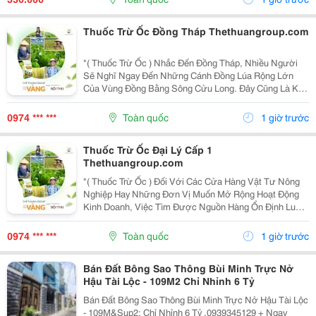
Đường Ống...
Thuốc Trừ Ốc Đồng Tháp Thethuangroup.com
"( Thuốc Trừ Ốc ) Nhắc Đến Đồng Tháp, Nhiều Người
Sẽ Nghĩ Ngay Đến Những Cánh Đồng Lúa Rộng Lớn
Của Vùng Đồng Bằng Sông Cửu Long. Đây Cũng Là Khu
Vực Có Điều Kiện Thuận Lợi Để Cây Lúa Phát Triển,
Nhưng Đồng Thời Ốc Bươu Vàng Cũng Dễ Sinh Sôi,
0974 *** ***
Toàn quốc
1 giờ trước
Đặc...
Thuốc Trừ Ốc Đại Lý Cấp 1
Thethuangroup.com
"( Thuốc Trừ Ốc ) Đối Với Các Cửa Hàng Vật Tư Nông
Nghiệp Hay Những Đơn Vị Muốn Mở Rộng Hoạt Động
Kinh Doanh, Việc Tìm Được Nguồn Hàng Ổn Định Luôn
Là Yếu Tố Quan Trọng Hàng Đầu. Không Chỉ Ảnh Hưởng
Đến Giá Nhập, Nguồn Cung Mà Còn Quyết Định Khả
0974 *** ***
Toàn quốc
1 giờ trước
Năng...
Bán Đất Bông Sao Thông Bùi Minh Trực Nở
Hậu Tài Lộc - 109M2 Chỉ Nhỉnh 6 Tỷ
Bán Đất Bông Sao Thông Bùi Minh Trực Nở Hậu Tài Lộc
- 109M&Sup2; Chỉ Nhỉnh 6 Tỷ .0939345129 + Ngay