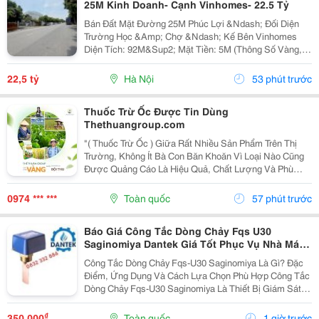
25M Kinh Doanh- Cạnh Vinhomes- 22.5 Tỷ
Bán Đất Mặt Đường 25M Phúc Lợi &Ndash; Đối Diện
Trường Học &Amp; Chợ &Ndash; Kế Bên Vinhomes
Diện Tích: 92M&Sup2; Mặt Tiền: 5M (Thông Số Vàng,
Vuông Vắn). Vị Trí: Mặt Đường 25M, Vỉa Hè Rộng. Tọa
Lạc Tại Trung Tâm Phúc Lợi, Ngay Sát Khu Đô Thị...
22,5 tỷ
Hà Nội
53 phút trước
Thuốc Trừ Ốc Được Tin Dùng
Thethuangroup.com
"( Thuốc Trừ Ốc ) Giữa Rất Nhiều Sản Phẩm Trên Thị
Trường, Không Ít Bà Con Băn Khoăn Vì Loại Nào Cũng
Được Quảng Cáo Là Hiệu Quả, Chất Lượng Và Phù
Hợp Cho Cây Trồng. Tuy Nhiên, Một Sản Phẩm Chỉ Thực
Sự Khẳng Định Được Giá Trị Khi Được Nhiều Người...
0974 *** ***
Toàn quốc
57 phút trước
Báo Giá Công Tắc Dòng Chảy Fqs U30
Saginomiya Dantek Giá Tốt Phục Vụ Nhà Máy
Tại Bến Tre
Công Tắc Dòng Chảy Fqs-U30 Saginomiya Là Gì? Đặc
Điểm, Ứng Dụng Và Cách Lựa Chọn Phù Hợp Công Tắc
Dòng Chảy Fqs-U30 Saginomiya Là Thiết Bị Giám Sát
Lưu Lượng Được Sử Dụng Phổ Biến Trong Các Hệ
Thống Nước Lạnh, Hvac, Chiller, Hệ Thống Bơm,
₫
350.000
Toàn quốc
1 giờ trước