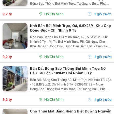
Bông Sao Thông Bùi Minh Trực, Tạ Quang Bửu, Phạm
Thế Hiển, Liên Tỉnh 5... + Tiện Ích: Gần Chợ Nhị Thiên
Đường, Trường Học Các Cấp, Bến Xe Q8......
9,2 tỷ
Hồ Chí Minh
1 giờ trước
Nhà Bán Bùi Minh Trực, Q8, 5.5X23M, Khu Chợ
Đông Đúc - Chỉ Nhỉnh 9 Tỷ
Nhà Bán Cạnh Chợ Bùi Minh Trực, Q8, 5.5X23M - Chỉ
Nhỉnh 9 Tỷ. - Vị Trí: Bùi Minh Trực, P5, Q8 Ngay Chợ,
Khu Dân Cư Đông Đúc, Buôn Bán Sầm Uất. - Diện Tích:
5.5 X 23M Siêu Rộng, Thoáng Mát. Kết Cấu: 1 Trệt 1
Lầu, 5 Phòng Ngủ, Sân Siêu Rộng,...
9,2 tỷ
Hồ Chí Minh
1 giờ trước
Bán Đất Bông Sao Thông Bùi Minh Trực Nở
Hậu Tài Lộc - 109M2 Chỉ Nhỉnh 6 Tỷ
Bán Đất Bông Sao Thông Bùi Minh Trực Nở Hậu Tài Lộc
- 109M&Sup2; Chỉ Nhỉnh 6 Tỷ .0939345129 + Ngay
Bông Sao Thông Bùi Minh Trực, Tạ Quang Bửu, Phạm
Thế Hiển, Liên Tỉnh 5... + Tiện Ích: Gần Chợ Nhị Thiên
Đường, Trường Học Các Cấp, Bến Xe Q8......
9,2 tỷ
Hồ Chí Minh
1 giờ trước
Cho Thuê Mặt Bằng Riêng Biệt Đường Nguyễn