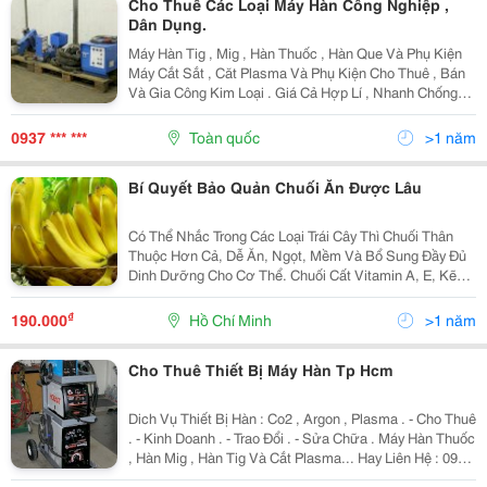
Cho Thuê Các Loại Máy Hàn Công Nghiệp ,
Dân Dụng.
Máy Hàn Tig , Mig , Hàn Thuốc , Hàn Que Và Phụ Kiện
Máy Cắt Sắt , Căt Plasma Và Phụ Kiện Cho Thuê , Bán
Và Gia Công Kim Loại . Giá Cả Hợp Lí , Nhanh Chống
Và Uy Tín. Kính Mong Quí Khách Hàng Ủng Hộ . Email:
Thaivinhkhang.welding@Gmail....
0937 *** ***
Toàn quốc
>1 năm
Bí Quyết Bảo Quản Chuối Ăn Được Lâu
Có Thể Nhắc Trong Các Loại Trái Cây Thì Chuối Thân
Thuộc Hơn Cả, Dễ Ăn, Ngọt, Mềm Và Bổ Sung Đầy Đủ
Dinh Dưỡng Cho Cơ Thể. Chuối Cất Vitamin A, E, Kẽm,
Chất Xơ Hòa Tan&Hellip;Giúp Khiến Cho Sạch Vi Khuẩn
Trong Bao Tử, Duy Trì Hoạt Động Của Tim, Áp...
₫
190.000
Hồ Chí Minh
>1 năm
Cho Thuê Thiết Bị Máy Hàn Tp Hcm
Dich Vụ Thiết Bị Hàn : Co2 , Argon , Plasma . - Cho Thuê
. - Kinh Doanh . - Trao Đổi . - Sửa Chữa . Máy Hàn Thuốc
, Hàn Mig , Hàn Tig Và Cắt Plasma... Hay Liên Hệ : 093
7610419 Email : Thaivinhkhang.welding@Gmail.com