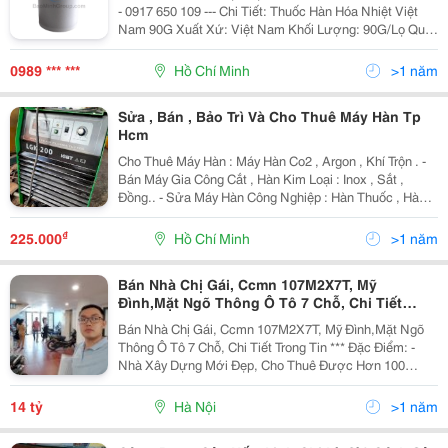
- 0917 650 109 --- Chi Tiết: Thuốc Hàn Hóa Nhiệt Việt
Nam 90G Xuất Xứ: Việt Nam Khối Lượng: 90G/Lọ Quy
Cách: 10 Lọ/Hộp (Kèm 10 Tấm Thiếc) Sử Dụng: Cáp
50Mm2 Với Cọc Ø16Mm Giao...
0989 *** ***
Hồ Chí Minh
>1 năm
Sửa , Bán , Bảo Trì Và Cho Thuê Máy Hàn Tp
Hcm
Cho Thuê Máy Hàn : Máy Hàn Co2 , Argon , Khí Trộn . -
Bán Máy Gia Công Cắt , Hàn Kim Loại : Inox , Sắt ,
Đồng.. - Sửa Máy Hàn Công Nghiệp : Hàn Thuốc , Hàn
Bồn.., - Cung Cấp Máy Cắt Plasma Cnc Mới Và Cũ... -
Gia Công Hàn Công Trình : Sắt ,...
₫
225.000
Hồ Chí Minh
>1 năm
Bán Nhà Chị Gái, Ccmn 107M2X7T, Mỹ
Đình,Mặt Ngõ Thông Ô Tô 7 Chỗ, Chi Tiết
Trong Tin
Bán Nhà Chị Gái, Ccmn 107M2X7T, Mỹ Đình,Mặt Ngõ
Thông Ô Tô 7 Chỗ, Chi Tiết Trong Tin *** Đặc Điểm: -
Nhà Xây Dựng Mới Đẹp, Cho Thuê Được Hơn 100
Triệu/ Tháng, Số Lượng Phòng Là 21 Phòng Khép Kín
Có Phòng To Có Phòng Nhỏ. - Ảnh Em Đăng Ảnh Thật...
14 tỷ
Hà Nội
>1 năm