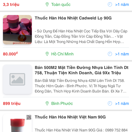
3,3 triệu
Toàn quốc
>1 năm
Thuốc Hàn Hóa Nhiệt Cadweld Lọ 90G
- Sử Dụng Để Hàn Hóa Nhiệt Cọc Tiếp Địa Với Dây Cáp
Đồng Trần, Cáp Đồng Trần Với Cáp Đồng Trần... - Vật
Liệu: Là Một Trong Những Hoá Chất Dạng Hỗn Hợp
Đồng Ô Xít Và Nhôm, Thuốc Mồi. - Kết Nối: Dạng Mối
Hàn, Tạo Mối Nối Liên Tục, Không Bị Ô Xy Hóa Các...
₫
80.000
Hồ Chí Minh
>1 năm
Bán 500M2 Mặt Tiền Đường Nhựa Liên Tỉnh Dt
758, Thuận Tiện Kinh Doanh, Giá 9Xx Triệu
Bán Đất Mặt Tiền Đường Nhựa 42M Liên Tỉnh Dt 758.
Thuộc Hớn Quản - Bình Phước. Vị Trí Ngay Ngã Tư
Đông Dân, Thích Hợp Kinh Doanh Buôn Bán. Đi Xe 7
Phút Là Tới Trung Tâm Chợ, Trường Học, Ubnd Và
Ngân Hàng. Đất Sổ Sẵn, Bao Sổ. Giá 9Xx Triệu Cho
899 triệu
Bình Phước
>1 năm
Lô...
Thuốc Hàn Hóa Nhiệt Việt Nam 90G
Thuốc Hàn Hóa Nhiệt Việt Nam 90G Giá : 0989 752 884