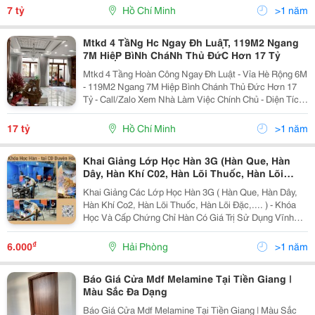
Đầy Đủ - Nhà Kết Cấu Btct...
7 tỷ
Hồ Chí Minh
>1 năm
Mtkd 4 TầNg Hc Ngay Đh LuậT, 119M2 Ngang
7M HiệP BìNh CháNh Thủ ĐứC Hơn 17 Tỷ
Mtkd 4 Tầng Hoàn Công Ngay Đh Luật - Vỉa Hè Rộng 6M
- 119M2 Ngang 7M Hiệp Bình Chánh Thủ Đức Hơn 17
Tỷ - Call/Zalo Xem Nhà Làm Việc Chính Chủ - Diện Tích:
119M2 Ngang 7M Dài 17M, Sổ Hồng Riêng Hoàn Công
Đầy Đủ Kqh ,Klg - Kết...
17 tỷ
Hồ Chí Minh
>1 năm
Khai Giảng Lớp Học Hàn 3G (Hàn Que, Hàn
Dây, Hàn Khí C02, Hàn Lõi Thuốc, Hàn Lõi
Đặc,...)
Khai Giảng Các Lớp Học Hàn 3G ( Hàn Que, Hàn Dây,
Hàn Khí Co2, Hàn Lõi Thuốc, Hàn Lõi Đặc,.... ) - Khóa
Học Và Cấp Chứng Chỉ Hàn Có Giá Trị Sử Dụng Vĩnh
Viễn Trên Toàn Quốc - Đào Tạo : Hàn Mag, Hàn Mig,Hàn
Hồ Quang Tay, Hàn Tig,... Có Dạy Và Tổ...
₫
6.000
Hải Phòng
>1 năm
Báo Giá Cửa Mdf Melamine Tại Tiền Giang |
Màu Sắc Đa Dạng
Báo Giá Cửa Mdf Melamine Tại Tiền Giang | Màu Sắc