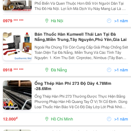
Phổ Biến Và Quen Thuộc Hơn Đối Với Người Dân Tại
Thủ Đô Hà Nội. Lợi Ích Mà Dịch Vụ Này Mang Lại Là Rất
Rõ Ràng, Bạn Có Thể Chuyển Nhà Mà Không Ảnh
Hưởng Nhiều Đến Những Công Việc Khác, Vừa Tiết
0979 *** ***
Hà Nội
>1 năm
Kiệm
Bán Thuốc Hàn Kumwell Thái Lan Tại Đà
Nẵng,Miền Trung,Tây Nguyên,Phú Yên,Gia Lai
Ngoài Ra Chúng Tôi Còn Cung Cấp Giải Pháp Chống Sét
Toàn Diện Tại Đà Nẵng, Miền Trung Và Các Tỉnh Tây
Nguyên: 1. Kim Thu Sét: Cirprotec, Nimbus (Tây Ban
Nha), Stormaster (Lpi - Úc), Pulsar (Helita - Pháp), Liva
(Thổ Nhĩ Kỳ) 2. Thiết Bị Chống Sé
0918 *** ***
Đà Nẵng
>1 năm
Ống Thép Hàn Phi 273 Độ Dày 4.78Mm
-28.6Mm
Ống Thép Hàn Phi 273 Thường Được Thực Hiện Bằng
Phương Pháp Hàn Hồ Quang Tay Ở Vị Trí Cố Định. Dùng
Loại Thuốc Hàn Bảo Vệ Có Độ Dày Lớp Lót Phải Nhỏ
Hơn 4Mm Và Tiến Hành Thao Tác Hàn Từ Trên Xuống
Dưới, Chú Ý Để Không Bị Kim Loại Nóng Chảy Xuống
₫
12.000
Hồ Chí Minh
>1 năm
Phía...