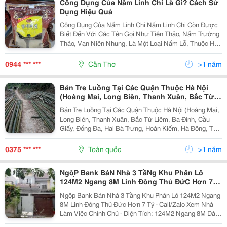
Công Dụng Của Nấm Linh Chi Là Gì? Cách Sử
Dụng Hiệu Quả
Công Dụng Của Nấm Linh Chi Nấm Linh Chi Còn Được
Biết Đến Với Các Tên Gọi Như Tiên Thảo, Nấm Trường
Thảo, Vạn Niên Nhung, Là Một Loại Nấm Lỗ, Thuộc Họ
Nấm Lim. Thường Sinh Trưởng Ở Nơi Rừng Núi Cao,
Đặc Biệt Là Những Khu Rừng Có Nhiều Cây Lá...
0944 *** ***
Cần Thơ
>1 năm
Bán Tre Luồng Tại Các Quận Thuộc Hà Nội
(Hoàng Mai, Long Biên, Thanh Xuân, Bắc Từ
Liêm, Ba Đình, Cầu Giấy, Đống Đa, Hai Bà
Bán Tre Luồng Tại Các Quận Thuộc Hà Nội (Hoàng Mai,
Trưng, Hoàn Kiếm, Hà Đông, Tây Hồ Và Nam
Long Biên, Thanh Xuân, Bắc Từ Liêm, Ba Đình, Cầu
Từ Liêm)
Giấy, Đống Đa, Hai Bà Trưng, Hoàn Kiếm, Hà Đông, Tây
Hồ Và Nam Từ Liêm): Chúng Tôi Chuyên Bán Buôn,
Bán Lẻ Tre Tre Luồng Xây Dựng &Ndash; Tre Tươi,...
0375 *** ***
Toàn quốc
>1 năm
NgộP Bank BáN Nhà 3 TầNg Khu Phân Lô
124M2 Ngang 8M Linh Đông Thủ ĐứC Hơn 7
Tỷ
Ngộp Bank Bán Nhà 3 Tầng Khu Phân Lô 124M2 Ngang
8M Linh Đông Thủ Đức Hơn 7 Tỷ - Call/Zalo Xem Nhà
Làm Việc Chính Chủ - Diện Tích: 124M2 Ngang 8M Dài
15.5M - Kết Cấu: 1 Trệt 2 Lầu, 4 Phòng Ngủ, Nội Thất