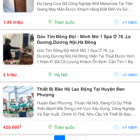
Đa Dạng Cửa Gỗ Công Nghiệp Mdf Melamine Tại Tiền
Giang May Mắn Được Khách Hàng Biết Đến Và Sử
Dụng Nhiều. Không Chỉ Màu Sắc Đa Dạng, Mẫu Mã
Đẹp, Mà Còn Mang Lại Cảm Giác Quen Thuộc. Hơn Thế
1,95 triệu
Toàn quốc
>1 năm
Nữa, Chi...
Góc Tìm Đồng Đội - Mình Mở 1 Spa Ở 76 ,La
Dương,Dương Nội,Hà Đông
Góc Tìm Đồng Đội Mình Mở 1 Spa Ở 76 ,La
Dương,Dương Nội,Hà Đông. Hiện Tại Thuê Được Hơn
1 Năm R .Đã Có Lượng Khách Ổn Định .Cần Tìm 1 Bạn
Thuê Chung . Phí Tiền Nhà Hiện Tại 5Tri/1 Tháng . Đồ
Đạc Sẵn Chỉ Việc Làm.vì Là Cơ Sở 3 Nên Mình Rất Ít...
5 triệu
Hà Nội
>1 năm
Thiết Bị Bảo Hộ Lao Động Tại Huyện Đan
Phượng
Huyện Đan Phượng, Thuộc Hà Nội, Đang Có Sự Phát
Triển Mạnh Mẽ Trong Lĩnh Vực Xây Dựng, Công Nghiệp
Và Sản Xuất. Chính Vì Thế, Nhu Cầu Về Thiết Bị Bảo Hộ
Lao Động Tại Khu Vực Này Ngày Càng Tăng Cao. Các
Công Nhân, Kỹ Sư, Nhân Viên Làm Việc Trong Môi...
₫
420.000
Toàn quốc
>1 năm