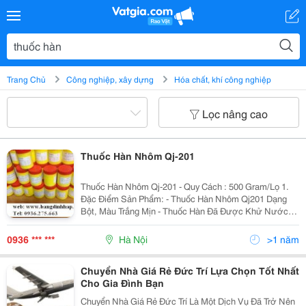
Trang Chủ
Công nghiệp, xây dựng
Hóa chất, khí công nghiệp
Lọc nâng cao
Thuốc Hàn Nhôm Qj-201
Thuốc Hàn Nhôm Qj-201 - Quy Cách : 500 Gram/Lọ 1.
Đặc Điểm Sản Phẩm: - Thuốc Hàn Nhôm Qj201 Dạng
Bột, Màu Trắng Mịn - Thuốc Hàn Đã Được Khử Nước
Triệt Để Đảm Bảo Cho Mối Hàn Không Bị Rỗ, Lượng
Hydro Tồn Dư Trong Mối Hàn Thấp Tạo Cho
0936 *** ***
Hà Nội
>1 năm
Chuyển Nhà Giá Rẻ Đức Trí Lựa Chọn Tốt Nhất
Cho Gia Đình Bạn
Chuyển Nhà Giá Rẻ Đức Trí Là Một Dịch Vụ Đã Trở Nên