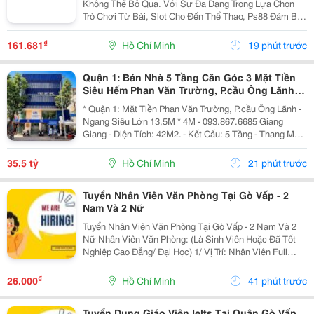
Không Thể Bỏ Qua. Với Sự Đa Dạng Trong Lựa Chọn
Trò Chơi Từ Bài, Slot Cho Đến Thể Thao, Ps88 Đảm Bảo
Mang Đến Những Giây Phút Thư Giãn Đầy Thú Vị Cho
Người Chơi. Chúng Tôi Cam Kết Cung Cấp Dịch Vụ
₫
161.681
Hồ Chí Minh
19 phút trước
Chăm...
Quận 1: Bán Nhà 5 Tầng Căn Góc 3 Mặt Tiền
Siêu Hếm Phan Văn Trường, P.cầu Ông Lãnh-
Dt 13M*4M- Chính Chủ Chào Giá Tốt
* Quận 1: Mặt Tiền Phan Văn Trường, P.cầu Ông Lãnh -
Ngang Siêu Lớn 13,5M * 4M - 093.867.6685 Giang
Giang - Diện Tích: 42M2. - Kết Cấu: 5 Tầng - Thang Máy
- Từ Lầu 2 Xây Vươn Ban Công Ra Rộng 4,5M - Các
Tầng Đều Thiết Kế Làm Vp Cty. - Đang Sẵn...
35,5 tỷ
Hồ Chí Minh
21 phút trước
Tuyển Nhân Viên Văn Phòng Tại Gò Vấp - 2
Nam Và 2 Nữ
Tuyển Nhân Viên Văn Phòng Tại Gò Vấp - 2 Nam Và 2
Nữ Nhân Viên Văn Phòng: (Là Sinh Viên Hoặc Đã Tốt
Nghiệp Cao Đẳng/ Đại Học) 1/ Vị Trí: Nhân Viên Full
Time (2 Nam 2 Nữ) Ca Làm: 13:00 Đến 21:00 (1 Tháng
Được Nghỉ Phép 1 Ngày, Và Hưởng Các Ngày...
₫
26.000
Hồ Chí Minh
41 phút trước
Tuyển Dụng Giáo Viên Ielts Tại Quận Gò Vấp