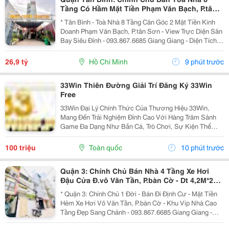
Tầng Có Hầm Mặt Tiền Phạm Văn Bạch, P.tân
Sơn- View Trực Diện Ngắm Máy Bay Đỉnh- Dt
* Tân Bình - Toà Nhà 8 Tầng Căn Góc 2 Mặt Tiền Kinh
Doanh Phạm Văn Bạch, P.tân Sơn - View Trực Diện Sân
Bay Siêu Đỉnh - 093.867.6685 Giang Giang - Diện Tích:
88,4M2 - Ngang 7,5M * 21M. - Kết Cấu: 1 Hầm - 1 Lửng -
6 Tầng - Sân Thượng - Thang Máy...
26,9 tỷ
Hồ Chí Minh
9 phút trước
33Win Thiên Đường Giải Trí Đăng Ký 33Win
Free
33Win Đại Lý Chính Thức Của Thương Hiệu 33Win,
Mang Đến Trải Nghiệm Đỉnh Cao Với Hàng Trăm Sảnh
Game Đa Dạng Như Bắn Cá, Trò Chơi, Sự Kiện Thể
Thao, Xổ Số, Game Bài Và Hơn Thế Nữa. Người Chơi
Còn Nhận Được Nhiều Ưu Đãi Hấp Dẫn Và Phần
100 triệu
Toàn quốc
10 phút trước
Thưởng Giá Trị....
Quận 3: Chính Chủ Bán Nhà 4 Tầng Xe Hơi
Đậu Cửa Đ.võ Văn Tần, P.bàn Cờ - Dt 4,2M*22M
Sh Vuông Đẹp - Giá Chào Tốt Chỉ 18,2T-
* Quận 3: Chính Chủ 1 Đời - Bán Đi Định Cư - Mặt Tiền
Hẻm Xe Hơi Võ Văn Tần, P.bàn Cờ - Khu Vip Nhà Cao
Tầng Đẹp Sang Chảnh - 093.867.6685 Giang Giang -
Diện Tích: 82M2 - Ngang 3,8M Nở Hậu 4,2M * 22M. -