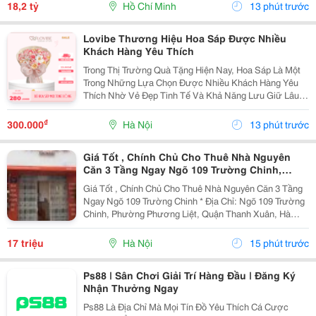
Kết Cấu: 4 Tầng - Sân Thượng - 4Pn - 5Wc. -...
18,2 tỷ
Hồ Chí Minh
13 phút trước
Lovibe Thương Hiệu Hoa Sáp Được Nhiều
Khách Hàng Yêu Thích
Trong Thị Trường Quà Tặng Hiện Nay, Hoa Sáp Là Một
Trong Những Lựa Chọn Được Nhiều Khách Hàng Yêu
Thích Nhờ Vẻ Đẹp Tinh Tế Và Khả Năng Lưu Giữ Lâu
Dài. Trong Số Những Thương Hiệu Nổi Bật, Lovibe
Đang Dần Trở Thành Cái Tên Được Nhiều Người Lựa
₫
300.000
Hà Nội
13 phút trước
Chọn...
Giá Tốt , Chính Chủ Cho Thuê Nhà Nguyên
Căn 3 Tầng Ngay Ngõ 109 Trường Chinh,
Thanh Xuân, Hà Nội
Giá Tốt , Chính Chủ Cho Thuê Nhà Nguyên Căn 3 Tầng
Ngay Ngõ 109 Trường Chinh * Địa Chỉ: Ngõ 109 Trường
Chinh, Phường Phương Liệt, Quận Thanh Xuân, Hà
Nội. - Nhà Nằm Tại Vị Trí Đẹp, Đường Ô Tô Tránh,
Thuận Tiện Vừa Ở Vừa Kinh Doanh Hoặc Làm Văn...
17 triệu
Hà Nội
15 phút trước
Ps88 | Sân Chơi Giải Trí Hàng Đầu | Đăng Ký
Nhận Thưởng Ngay
Ps88 Là Địa Chỉ Mà Mọi Tín Đồ Yêu Thích Cá Cược