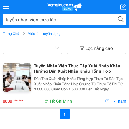
Trang Chủ
Việc làm, tuyển dụng
Lọc nâng cao
Tuyển Nhân Viên Thực Tập Xuất Nhập Khẩu,
Hướng Dẫn Xuất Nhập Khẩu Tổng Hợp
Đào Tạo Xuất Nhập Khẩu Tổng Hợp Thực Tế Đào Tạo
Xuất Nhập Khẩu Tổng Hợp Chứng Từ Thực Tế Phí Từ
3.000.000 Giảm Còn 1.500.000 Đến Hết Ngày
30/09/2015 C Ác Bạn Gọi Điện Để Biết Mức Phí Hiện Tại
(Nếu Ở Xa Gọi Điện Đăng Ký Tên Qua Điện
0839 *** ***
Hồ Chí Minh
>1 năm
1