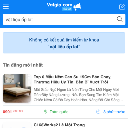
Không có kết quả tìm kiếm từ khoá
"vật liệu ốp lat"
Tin đăng mới nhất
Top 6 Mẫu Nệm Cao Su 15Cm Bán Chạy,
Thương Hiệu Uy Tín, Bền Bỉ Vượt Trội
Một Giấc Ngủ Ngon Là Nền Tảng Cho Một Ngày Mới
Tràn Đầy Năng Lượng. Nếu Bạn Đang Tìm Kiếm Một
Chiếc Nệm Có Độ Dày Hoàn Hảo, Nâng Đỡ Cột Sống
Tối Ưu Và Có Độ Bền Lên Đến Hàng Chục Năm, Nệm
Cao Su 15Cm Chính Là &Ldquo;Tỷ Lệ Vàng&Rdquo;
0901 *** ***
Toàn quốc
3 phút trước
Không Quá Mỏng...
C168Works2 Là Một Trong