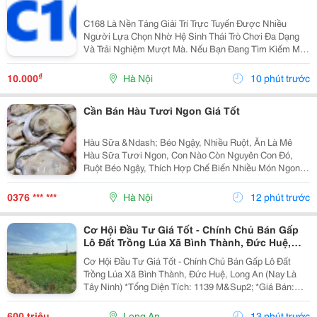
C168 Là Nền Tảng Giải Trí Trực Tuyến Được Nhiều
Người Lựa Chọn Nhờ Hệ Sinh Thái Trò Chơi Đa Dạng
Và Trải Nghiệm Mượt Mà. Nếu Bạn Đang Tìm Kiếm Một
Sân Chơi Chất Lượng, Đây Là Cái Tên Đáng Để Khám
Phá.
₫
10.000
Hà Nội
10 phút trước
Cần Bán Hàu Tươi Ngon Giá Tốt
Hàu Sữa &Ndash; Béo Ngậy, Nhiều Ruột, Ăn Là Mê
Hàu Sữa Tươi Ngon, Con Nào Còn Nguyên Con Đó,
Ruột Béo Ngậy, Thích Hợp Chế Biến Nhiều Món Ngon
Cho Gia Đình, Quán Ăn Và Nhà Hàng. Hàu Sữa Loại 1:
**60K/Kg** Hàu Đại Dương: **80K/Kg &Ndash; 3-6...
0376 *** ***
Hà Nội
12 phút trước
Cơ Hội Đầu Tư Giá Tốt - Chính Chủ Bán Gấp
Lô Đất Trồng Lúa Xã Bình Thành, Đức Huệ,
Long An
Cơ Hội Đầu Tư Giá Tốt - Chính Chủ Bán Gấp Lô Đất
Trồng Lúa Xã Bình Thành, Đức Huệ, Long An (Nay Là
Tây Ninh) *Tổng Diện Tích: 1139 M&Sup2; *Giá Bán:
600Triệu (Có Thương Lượng). **Ưu Điểm: - Đất Bằng
Phẳng, Thuận Tiện Sản Xuất Nông Nghiệp. -...
600 triệu
Long An
13 phút trước