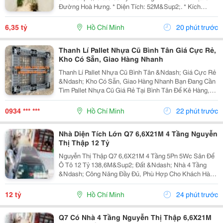
Đường Hoà Hưng. * Diện Tích: 52M&Sup2;. * Kích
Thước: 3.4M X 14.5M. * Kết Cấu: 1 Trệt 1 Lầu. * Hiện
Trạng: 1 Phòng Ngủ, Chủ Nhà Hoàn Thiện...
6,35 tỷ
Hồ Chí Minh
20 phút trước
Thanh Lí Pallet Nhựa Cũ Bình Tân Giá Cực Rẻ,
Kho Có Sẵn, Giao Hàng Nhanh
Thanh Lí Pallet Nhựa Cũ Bình Tân &Ndash; Giá Cực Rẻ
&Ndash; Kho Có Sẵn, Giao Hàng Nhanh Bạn Đang Cần
Tìm Pallet Nhựa Cũ Giá Rẻ Tại Bình Tân Để Kê Hàng,
Chứa Hàng, Lưu Kho Hoặc Vận Chuyển Nhưng Muốn
Tiết Kiệm Chi Phí? Đừng Bỏ Qua Nguồn Pallet Nhựa...
0934 *** ***
Hồ Chí Minh
22 phút trước
Nhà Diện Tích Lớn Q7 6,6X21M 4 Tầng Nguyễn
Thị Thập 12 Tỷ
Nguyễn Thị Thập Q7 6,6X21M 4 Tầng 5Pn 5Wc Sân Để
Ô Tô 12 Tỷ 138,6M&Sup2; Đất &Ndash; Nhà 4 Tầng
&Ndash; Công Năng Đầy Đủ, Phù Hợp Cho Khách Hàng
Mua Để Ở Hoặc Tìm Tài Sản Có Thể Khai Thác Lâu Dài
Tại Quận 7. Căn Nhà Có Khuôn Đất 6,6 X 21M, Xây
12 tỷ
Hồ Chí Minh
24 phút trước
Dựng...
Q7 Có Nhà 4 Tầng Nguyễn Thị Thập 6,6X21M