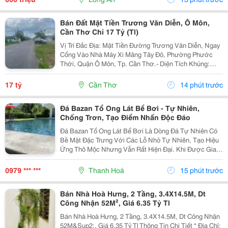
Bán Đất Mặt Tiền Trương Văn Diễn, Ô Môn,
Cần Thơ Chỉ 17 Tỷ (Tl)
Vị Trí Đắc Địa: Mặt Tiền Đường Trương Văn Diễn, Ngay
Cổng Vào Nhà Máy Xi Măng Tây Đô, Phường Phước
Thới, Quận Ô Môn, Tp. Cần Thơ.- Diện Tích Khủng:
3.830M&Sup2; (2 Sổ)- Giá Bán: 17 Tỷ (Thương Lượng)-
Pháp Lý: Sổ Hồng Riêng, Sang Tên Nhanh- Lộ Giới:...
17 tỷ
Cần Thơ
14 phút trước
Đá Bazan Tổ Ong Lát Bể Bơi - Tự Nhiên,
Chống Trơn, Tạo Điểm Nhấn Độc Đáo
Đá Bazan Tổ Ong Lát Bể Bơi Là Dòng Đá Tự Nhiên Có
Bề Mặt Đặc Trưng Với Các Lỗ Nhỏ Tự Nhiên, Tạo Hiệu
Ứng Thô Mộc Nhưng Vẫn Rất Hiện Đại. Khi Được Gia
Công Phù Hợp, Đá Mang Lại Khả Năng Chống Trơn Tốt
Và Vẻ Đẹp Hài Hòa Với Không Gian Nước, Đặc Biệt...
0979 *** ***
Thanh Hoá
15 phút trước
Bán Nhà Hoà Hưng, 2 Tầng, 3.4X14.5M, Dt
Công Nhận 52M², Giá 6.35 Tỷ Tl
Bán Nhà Hoà Hưng, 2 Tầng, 3.4X14.5M, Dt Công Nhận
52M&Sup2;, Giá 6.35 Tỷ Tl Thông Tin Chi Tiết * Địa Chỉ: