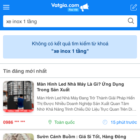
Không có kết quả tìm kiếm từ khoá
"xe inox 1 tầng"
Tin đăng mới nhất
Màn Hình Led Nhà Máy Là Gì? Ứng Dụng
Trong Sản Xuất
Màn Hình Led Nhà Máy Đang Trở Thành Giải Pháp Hiển
Thị Được Nhiều Doanh Nghiệp Sản Xuất Quan Tâm
Nhờ Khả Năng Trình Chiếu Dữ Liệu Trực Quan Trên Diện
Tích Lớn. Không Chỉ Phục Vụ Nhu Cầu Trình Chiếu Hình
Ảnh, Màn Hình Led Còn Có Thể Hỗ Trợ Theo Dõi Và...
0986 *** ***
Toàn quốc
15 phút trước
Sườn Cánh Buồm : Giá Sỉ Tốt, Hàng Đông