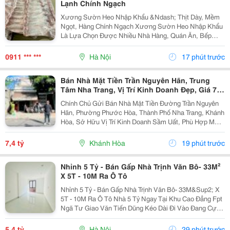
Lạnh Chính Ngạch
Xương Sườn Heo Nhập Khẩu &Ndash; Thịt Dày, Mềm
Ngọt, Hàng Chính Ngạch Xương Sườn Heo Nhập Khẩu
Là Lựa Chọn Được Nhiều Nhà Hàng, Quán Ăn, Bếp
Công Nghiệp Và Gia Đình Ưa Chuộng Nhờ Phần Thịt
Dày, Mềm Ngọt, Xương Nhỏ Và Hương Vị Thơm Ngon
0911 *** ***
Hà Nội
17 phút trước
Tự Nhiên ....
Bán Nhà Mặt Tiền Trần Nguyên Hãn, Trung
Tâm Nha Trang, Vị Trí Kinh Doanh Đẹp, Giá 7,4
Tỷ
Chính Chủ Gửi Bán Nhà Mặt Tiền Đường Trần Nguyên
Hãn, Phường Phước Hòa, Thành Phố Nha Trang, Khánh
Hòa, Sở Hữu Vị Trí Kinh Doanh Sầm Uất, Phù Hợp Mở
Cửa Hàng, Văn Phòng, Showroom Hoặc Đầu Tư Cho
Thuê Lâu Dài. Thông Tin Chi Tiết. - Địa Chỉ: Số...
7,4 tỷ
Khánh Hòa
19 phút trước
Nhỉnh 5 Tỷ - Bán Gấp Nhà Trịnh Văn Bô- 33M²
X 5T - 10M Ra Ô Tô
Nhỉnh 5 Tỷ - Bán Gấp Nhà Trịnh Văn Bô- 33M&Sup2; X
5T - 10M Ra Ô Tô Nhà 5 Tỷ Ngay Tại Khu Cao Đẳng Fpt
Ngã Tư Giao Văn Tiến Dũng Kéo Dài Đi Vào Đang Cực
Kỳ Đẹp. Căn Này Lại Có 5 Tầng, Gần Ô Tô, Gần Phố Và
Có Thể Vào Ở Ngay. 10M Ra Ô Tô,...
5,4 tỷ
Hà Nội
29 phút trước