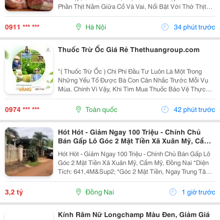
Phần Thịt Nằm Giữa Cổ Và Vai, Nổi Bật Với Thớ Thịt
Săn Chắc, Tỷ Lệ Nạc Cao Và Các Vân Mỡ Mảnh Phân
Bố Tự Nhiên . Sự Kết Hợp Hài Hòa Giữa Nạc Và Mỡ...
0911 *** ***
Hà Nội
34 phút trước
Thuốc Trừ Ốc Giá Rẻ Thethuangroup.com
"( Thuốc Trừ Ốc ) Chi Phí Đầu Tư Luôn Là Một Trong
Những Yếu Tố Được Bà Con Cân Nhắc Trước Mỗi Vụ
Mùa. Chính Vì Vậy, Khi Tìm Mua Thuốc Bảo Vệ Thực
Vật, Nhiều Người Thường Ưu Tiên Những Sản Phẩm
Có Mức Giá Hợp Lý Để Tiết Kiệm Ngân Sách. Tuy
0974 *** ***
Toàn quốc
42 phút trước
Nhiên, Giá...
Hót Hót - Giảm Ngay 100 Triệu - Chính Chủ
Bán Gấp Lô Góc 2 Mặt Tiền Xã Xuân Mỹ, Cẩm
Mỹ, Đồng Nai
Hót Hót - Giảm Ngay 100 Triệu - Chính Chủ Bán Gấp Lô
Góc 2 Mặt Tiền Xã Xuân Mỹ, Cẩm Mỹ, Đồng Nai *Diện
Tích: 641,4M&Sup2; *Góc 2 Mặt Tiền, Ngay Trung Tâm,
Thuận Tiện Kinh Doanh Đa Ngành Nghề. Cách Quốc Lộ
764 Chỉ Khoảng 400M. *Pháp Lý Sổ Hồng...
3,2 tỷ
Đồng Nai
1 giờ trước
Kính Râm Nữ Longchamp Màu Đen, Giảm Giá