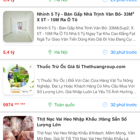
Nhỉnh 5 Tỷ - Bán Gấp Nhà Trịnh Văn Bô- 33M²
X 5T - 10M Ra Ô Tô
Nhỉnh 5 Tỷ - Bán Gấp Nhà Trịnh Văn Bô- 33M&Sup2; X
5T - 10M Ra Ô Tô Nhà 5 Tỷ Ngay Tại Khu Cao Đẳng Fpt
Ngã Tư Giao Văn Tiến Dũng Kéo Dài Đi Vào Đang Cực
Kỳ Đẹp. Căn Này Lại Có 5 Tầng, Gần Ô Tô, Gần Phố Và
Có Thể Vào Ở Ngay. 10M Ra Ô Tô,...
5,4 tỷ
Hà Nội
30 phút trước
Thuốc Trừ Ốc Giá Sỉ Thethuangroup.com
"( Thuốc Trừ Ốc ) Đối Với Các Cửa Hàng Vật Tư Nông
Nghiệp, Đại Lý Hoặc Khách Hàng Có Nhu Cầu Mua Với
Số Lượng Lớn, Giá Nhập Luôn Là Yếu Tố Ảnh Hưởng
Trực Tiếp Đến Hiệu Quả Kinh Doanh. Tuy Nhiên, Một
Nguồn Hàng Tốt Không Chỉ Dừng Lại Ở Mức Giá
0974 *** ***
Toàn quốc
32 phút trước
Cạnh...
Thịt Nạc Vai Heo Nhập Khẩu :Hàng Sẵn Số
Lượng Lớn
Thịt Nạc Vai Heo Nhập Khẩu &Ndash; Mềm Mọng, Vân
Mỡ Đẹp, Giá Sỉ Tốt Thịt Nạc Vai Heo Nhập Khẩu Là