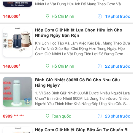
Nhiệt Là Vật Dụng Hữu Ích Để Mang Theo Cơm Và
Thức Ăn, Giúp Các Món Được Sắp Xếp Gọn Gàng Và
Thuận Tiện Khi Sử Dụng. Chọn Hộp Theo Thói Quen
₫
149.000
Hồ Chí Minh
19 phút trước
Mang Cơm ...
Hộp Cơm Giữ Nhiệt Lựa Chọn Hữu Ích Cho
Những Ngày Bận Rộn
Khi Lịch Học Tập Và Làm Việc Kéo Dài, Mang Theo Bữa
Ăn Từ Nhà Giúp Bạn Chủ Động Hơn Trong Ngày. Hộp
Cơm Giữ Nhiệt Là Vật Dụng Tiện Lợi Để Đựng Cơm Và
Thức Ăn, Đồng Thời Hỗ Trợ Sắp Xếp Các Món Gọn
Gàng Khi Di Chuyển. Lựa Chọn Số Ngăn Phù Hợp
₫
149.000
Hồ Chí Minh
22 phút trước
Nếu...
Bình Giữ Nhiệt 800Ml Có Đủ Cho Nhu Cầu
Hằng Ngày?
1. Vì Sao Bình Giữ Nhiệt 800Ml Được Nhiều Người Lựa
Chọn? Bình Giữ Nhiệt 800Ml Là Dung Tích Được Nhiều
Người Yêu Thích Nhờ Khả Năng Đáp Ứng Nhu Cầu Sử
Dụng Trong Nhiều Giờ Mà Vẫn Đảm Bảo Sự Thuận Tiện
Khi Mang Theo. Đây Là Lựa Chọn Phù Hợp Cho Cả...
0909 *** ***
Toàn quốc
23 phút trước
Hộp Cơm Giữ Nhiệt Giúp Bữa Ăn Tự Chuẩn Bị