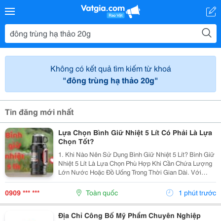
Không có kết quả tìm kiếm từ khoá
"đông trùng hạ thảo 20g"
Tin đăng mới nhất
Lựa Chọn Bình Giữ Nhiệt 5 Lít Có Phải Là Lựa
Chọn Tốt?
1. Khi Nào Nên Sử Dụng Bình Giữ Nhiệt 5 Lít? Bình Giữ
Nhiệt 5 Lít Là Lựa Chọn Phù Hợp Khi Cần Chứa Lượng
Lớn Nước Hoặc Đồ Uống Trong Thời Gian Dài. Với
Dung Tích Lớn Và Khả Năng Giữ Nhiệt Ổn Định, Sản
Phẩm Đáp Ứng Tốt Nhiều Nhu Cầu Từ Gia Đình Đến...
0909 *** ***
Toàn quốc
1 phút trước
Địa Chỉ Công Bố Mỹ Phẩm Chuyên Nghiệp