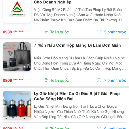
Cho Doanh Nghiệp
Việc Công Bố Mỹ Phẩm Là Thủ Tục Pháp Lý Bắt Buộc
Đối Với Mọi Doanh Nghiệp Sản Xuất Hoặc Nhập Khẩu
Mỹ Phẩm Trước Khi Đưa Sản Phẩm Ra Thị Trường. Đặc
Biệt Tại Tphcm &Ndash; Trung Tâm Kinh Tế Sôi Động
Bậc Nhất Cả Nước &Ndash; Nhu Cầu Tìm Kiếm Một
0939 *** ***
Toàn quốc
5 phút trước
Địa...
7 Món Nấu Cơm Hộp Mang Đi Làm Đơn Giản
Nấu Cơm Hộp Mang Đi Làm Là Cách Giúp Nhiều Người
Chủ Động Hơn Trong Bữa Ăn Hằng Ngày. Chỉ Với Một
Chút Thời Gian Chuẩn Bị, Bạn Đã Có Cơm Hộp Mang Đi
Làm Thơm Ngon, Đủ Dinh Dưỡng. Cùng Khám Phá
Những Món Ăn Dễ Thực Hiện Và Mẹo Giúp Bữa Trưa
0909 *** ***
Toàn quốc
7 phút trước
Cơm Hộp...
Ly Giữ Nhiệt Mini Có Gì Đặc Biệt? Giải Pháp
Cuộc Sống Hiện Đại
Ly Giữ Nhiệt Mini Đang Trở Thành Lựa Chọn Được
Nhiều Người Yêu Thích Nhờ Thiết Kế Nhỏ Gọn Nhưng
Vẫn Đáp Ứng Tốt Nhu Cầu Giữ Nóng Và Giữ Lạnh Đồ
Uống. Vậy Điều Gì Khiến Ly Giữ Nhiệt Mini Ngày Càng
Được Ưa Chuộng? Hãy Cùng Cozycup Tìm Hiểu Trong
0909 *** ***
Toàn quốc
9 phút trước