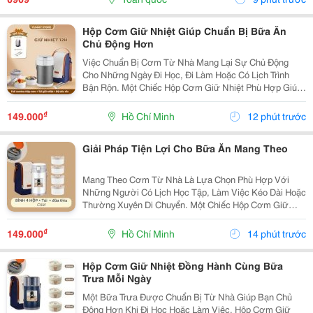
Bài...
Hộp Cơm Giữ Nhiệt Giúp Chuẩn Bị Bữa Ăn
Chủ Động Hơn
Việc Chuẩn Bị Cơm Từ Nhà Mang Lại Sự Chủ Động
Cho Những Ngày Đi Học, Đi Làm Hoặc Có Lịch Trình
Bận Rộn. Một Chiếc Hộp Cơm Giữ Nhiệt Phù Hợp Giúp
Bạn Sắp Xếp Các Món Ăn Ngăn Nắp Và Thuận Tiện
Mang Theo Trong Ngày. Chọn Hộp Theo Cách Sắp Xếp
₫
149.000
Hồ Chí Minh
12 phút trước
Thức Ăn...
Giải Pháp Tiện Lợi Cho Bữa Ăn Mang Theo
Mang Theo Cơm Từ Nhà Là Lựa Chọn Phù Hợp Với
Những Người Có Lịch Học Tập, Làm Việc Kéo Dài Hoặc
Thường Xuyên Di Chuyển. Một Chiếc Hộp Cơm Giữ
Nhiệt Phù Hợp Giúp Sắp Xếp Thức Ăn Gọn Gàng Và
Thuận Tiện Sử Dụng Trong Ngày. Lựa Chọn Hộp Theo
₫
149.000
Hồ Chí Minh
14 phút trước
Khẩu Phần...
Hộp Cơm Giữ Nhiệt Đồng Hành Cùng Bữa
Trưa Mỗi Ngày
Một Bữa Trưa Được Chuẩn Bị Từ Nhà Giúp Bạn Chủ
Động Hơn Khi Đi Học Hoặc Làm Việc. Hộp Cơm Giữ