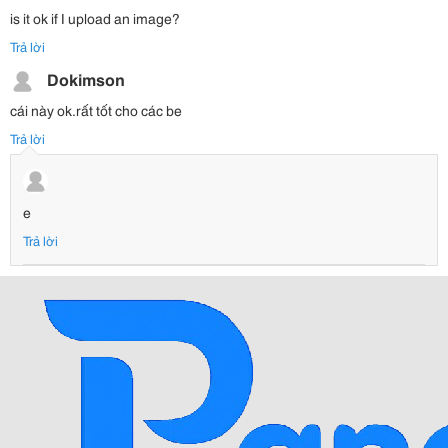
is it ok if I upload an image?
Trả lời
Dokimson
cái này ok.rất tốt cho các be
Trả lời
e
Trả lời