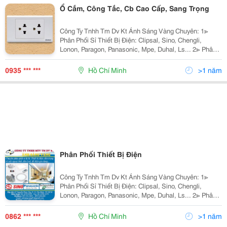
Ổ Cắm, Công Tắc, Cb Cao Cấp, Sang Trọng
Công Ty Tnhh Tm Dv Kt Ánh Sáng Vàng Chuyên: 1≫
Phân Phối Sỉ Thiết Bị Điện: Clipsal, Sino, Chengli,
Lonon, Paragon, Panasonic, Mpe, Duhal, Ls... 2≫ Phân
Phối Đèn Chiếu Sáng Nội Ngoại Thất: Nét Việt, Euro,
Sano, Quốc Ngọc, 168 Lighting, Kim Lo
0935 *** ***
Hồ Chí Minh
>1 năm
Phân Phối Thiết Bị Điện
Công Ty Tnhh Tm Dv Kt Ánh Sáng Vàng Chuyên: 1≫
Phân Phối Sỉ Thiết Bị Điện: Clipsal, Sino, Chengli,
Lonon, Paragon, Panasonic, Mpe, Duhal, Ls... 2≫ Phân
Phối Đèn Chiếu Sáng Nội Ngoại Thất: Hufa Lighting,
Fata Lighting, Euroto, Nét Việt, Sano,
0862 *** ***
Hồ Chí Minh
>1 năm