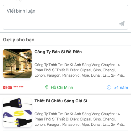
Gợi ý cho bạn
Công Ty Bán Sỉ Đồ Điện
Công Ty Tnhh Tm Dv Kt Ánh Sáng Vàng Chuyên: 1≫
Phân Phối Sỉ Thiết Bị Điện: Clipsal, Sino, Chengli,
Lonon, Paragon, Panasonic, Mpe, Duhal, Ls... 2≫ Phân
Phối Đèn Chiếu Sáng Nội Ngoại Thất: Nét Việt, Euro,
Sano, Quốc Ngọc, 168 Lighting, Kim Lo
0935 *** ***
Hồ Chí Minh
>1 năm
Thiết Bị Chiếu Sáng Giá Sỉ
Công Ty Tnhh Tm Dv Kt Ánh Sáng Vàng Chuyên: 1≫
Phân Phối Sỉ Thiết Bị Điện: Clipsal, Sino, Chengli,
Lonon, Paragon, Panasonic, Mpe, Duhal, Ls... 2≫ Phân
Phối Đèn Chiếu Sáng Nội Ngoại Thất: Hufa Lighting,