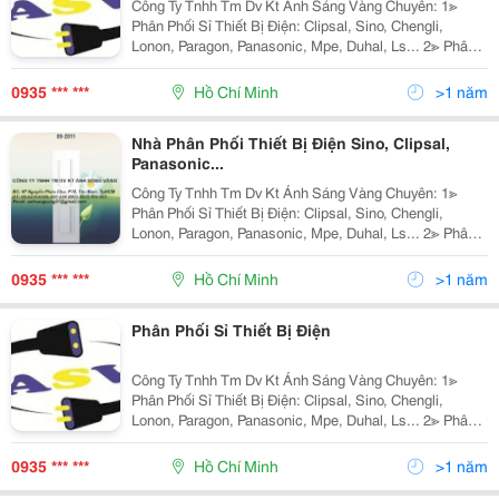
Công Ty Tnhh Tm Dv Kt Ánh Sáng Vàng Chuyên: 1≫
Phân Phối Sỉ Thiết Bị Điện: Clipsal, Sino, Chengli,
Lonon, Paragon, Panasonic, Mpe, Duhal, Ls... 2≫ Phân
Phối Đèn Chiếu Sáng Nội Ngoại Thất: Nét Việt, Euro,
Sano, Quốc Ngọc, 168 Lighting, Kim Lo
0935 *** ***
Hồ Chí Minh
>1 năm
Nhà Phân Phối Thiết Bị Điện Sino, Clipsal,
Panasonic...
Công Ty Tnhh Tm Dv Kt Ánh Sáng Vàng Chuyên: 1≫
Phân Phối Sỉ Thiết Bị Điện: Clipsal, Sino, Chengli,
Lonon, Paragon, Panasonic, Mpe, Duhal, Ls... 2≫ Phân
Phối Đèn Chiếu Sáng Nội Ngoại Thất: Nét Việt, Euro,
Sano, Quốc Ngọc, 168 Lighting, Kim Lo
0935 *** ***
Hồ Chí Minh
>1 năm
Phân Phối Sỉ Thiết Bị Điện
Công Ty Tnhh Tm Dv Kt Ánh Sáng Vàng Chuyên: 1≫
Phân Phối Sỉ Thiết Bị Điện: Clipsal, Sino, Chengli,
Lonon, Paragon, Panasonic, Mpe, Duhal, Ls... 2≫ Phân
Phối Đèn Chiếu Sáng Nội Ngoại Thất: Nét Việt, Euro,
Sano, Quốc Ngọc, 168 Lighting, Kim Lo
0935 *** ***
Hồ Chí Minh
>1 năm