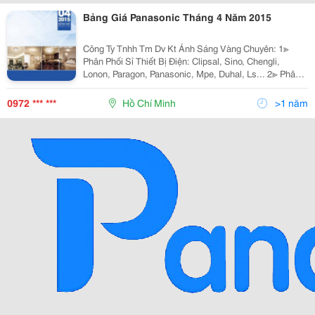
Bảng Giá Panasonic Tháng 4 Năm 2015
Công Ty Tnhh Tm Dv Kt Ánh Sáng Vàng Chuyên: 1≫
Phân Phối Sỉ Thiết Bị Điện: Clipsal, Sino, Chengli,
Lonon, Paragon, Panasonic, Mpe, Duhal, Ls... 2≫ Phân
Phối Đèn Chiếu Sáng Nội Ngoại Thất: Nét Việt, Euro,
Sano, Quốc Ngọc, 168 Lighting, Kim Lo
0972 *** ***
Hồ Chí Minh
>1 năm