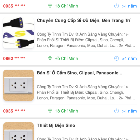
Fata Lighting, Euroto, Nét Việt, Sano,
0935 *** ***
Hồ Chí Minh
>1 năm
Chuyên Cung Cấp Sỉ Đồ Điện, Đèn Trang Trí
Công Ty Tnhh Tm Dv Kt Ánh Sáng Vàng Chuyên: 1≫
Phân Phối Sỉ Thiết Bị Điện: Clipsal, Sino, Chengli,
Lonon, Paragon, Panasonic, Mpe, Duhal, Ls... 2≫ Phân
Phối Đèn Chiếu Sáng Nội Ngoại Thất: Nét Việt, Euro,
Sano, Quốc Ngọc, 168 Lighting, Kim Lo
0862 *** ***
Hồ Chí Minh
>1 năm
Bán Sỉ Ổ Cắm Sino, Clipsal, Panasonic...
Công Ty Tnhh Tm Dv Kt Ánh Sáng Vàng Chuyên: 1≫
Phân Phối Sỉ Thiết Bị Điện: Clipsal, Sino, Chengli,
Lonon, Paragon, Panasonic, Mpe, Duhal, Ls... 2≫ Phân
Phối Đèn Chiếu Sáng Nội Ngoại Thất: Hufa Lighting,
Fata Lighting, Euroto, Nét Việt, Sano,
0935 *** ***
Hồ Chí Minh
>1 năm
Thiết Bị Điện Sino
Công Ty Tnhh Tm Dv Kt Ánh Sáng Vàng Chuyên: 1≫