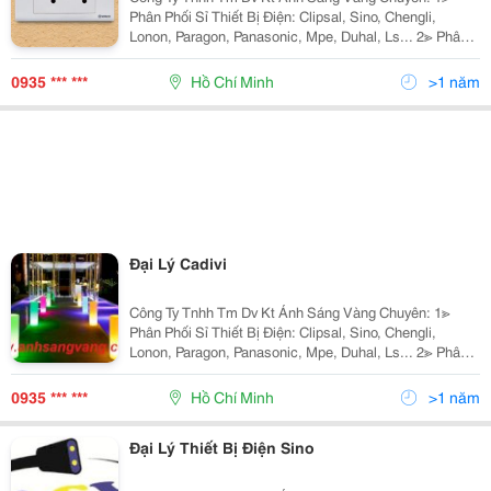
Phân Phối Sỉ Thiết Bị Điện: Clipsal, Sino, Chengli,
Lonon, Paragon, Panasonic, Mpe, Duhal, Ls... 2≫ Phân
Phối Đèn Chiếu Sáng Nội Ngoại Thất: Hufa Lighting,
Fata Lighting, Euroto, Nét Việt, Sano,
0935 *** ***
Hồ Chí Minh
>1 năm
Đại Lý Cadivi
Công Ty Tnhh Tm Dv Kt Ánh Sáng Vàng Chuyên: 1≫
Phân Phối Sỉ Thiết Bị Điện: Clipsal, Sino, Chengli,
Lonon, Paragon, Panasonic, Mpe, Duhal, Ls... 2≫ Phân
Phối Đèn Chiếu Sáng Nội Ngoại Thất: Nét Việt, Euro,
Sano, Quốc Ngọc, 168 Lighting, Kim Lo
0935 *** ***
Hồ Chí Minh
>1 năm
Đại Lý Thiết Bị Điện Sino