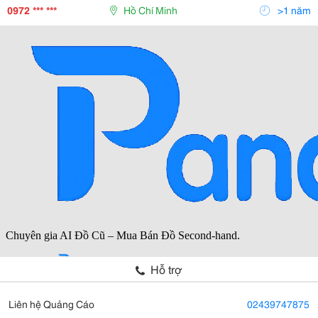
Sano, Quốc Ngọc, 168 Lighting, Kim Lo
0972 *** ***
Hồ Chí Minh
>1 năm
Hỗ trợ
Liên hệ Quảng Cáo
02439747875