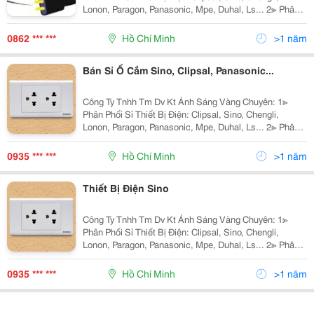
Lonon, Paragon, Panasonic, Mpe, Duhal, Ls... 2≫ Phân
Phối Đèn Chiếu Sáng Nội Ngoại Thất: Nét Việt, Euro,
Sano, Quốc Ngọc, 168 Lighting, Kim Lo
0862 *** ***
Hồ Chí Minh
>1 năm
Bán Sỉ Ổ Cắm Sino, Clipsal, Panasonic...
Công Ty Tnhh Tm Dv Kt Ánh Sáng Vàng Chuyên: 1≫
Phân Phối Sỉ Thiết Bị Điện: Clipsal, Sino, Chengli,
Lonon, Paragon, Panasonic, Mpe, Duhal, Ls... 2≫ Phân
Phối Đèn Chiếu Sáng Nội Ngoại Thất: Hufa Lighting,
Fata Lighting, Euroto, Nét Việt, Sano,
0935 *** ***
Hồ Chí Minh
>1 năm
Thiết Bị Điện Sino
Công Ty Tnhh Tm Dv Kt Ánh Sáng Vàng Chuyên: 1≫
Phân Phối Sỉ Thiết Bị Điện: Clipsal, Sino, Chengli,
Lonon, Paragon, Panasonic, Mpe, Duhal, Ls... 2≫ Phân
Phối Đèn Chiếu Sáng Nội Ngoại Thất: Hufa Lighting,
Fata Lighting, Euroto, Nét Việt, Sano,
0935 *** ***
Hồ Chí Minh
>1 năm