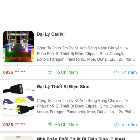
Đại Lý Cadivi
Công Ty Tnhh Tm Dv Kt Ánh Sáng Vàng Chuyên: 1≫
Phân Phối Sỉ Thiết Bị Điện: Clipsal, Sino, Chengli,
Lonon, Paragon, Panasonic, Mpe, Duhal, Ls... 2≫ Phân
Phối Đèn Chiếu Sáng Nội Ngoại Thất: Nét Việt, Euro,
Sano, Quốc Ngọc, 168 Lighting, Kim Lo
0935 *** ***
Hồ Chí Minh
>1 năm
Đại Lý Thiết Bị Điện Sino
Công Ty Tnhh Tm Dv Kt Ánh Sáng Vàng Chuyên: 1≫
Phân Phối Sỉ Thiết Bị Điện: Clipsal, Sino, Chengli,
Lonon, Paragon, Panasonic, Mpe, Duhal, Ls... 2≫ Phân
Phối Đèn Chiếu Sáng Nội Ngoại Thất: Nét Việt, Euro,
Sano, Quốc Ngọc, 168 Lighting, Kim Lo
0935 *** ***
Hồ Chí Minh
>1 năm
Nhà Phân Phối Thiết Bị Điện Sino, Clipsal,