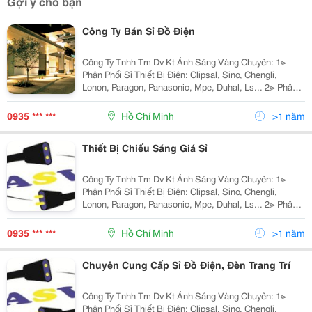
Gợi ý cho bạn
Công Ty Bán Sỉ Đồ Điện
Công Ty Tnhh Tm Dv Kt Ánh Sáng Vàng Chuyên: 1≫
Phân Phối Sỉ Thiết Bị Điện: Clipsal, Sino, Chengli,
Lonon, Paragon, Panasonic, Mpe, Duhal, Ls... 2≫ Phân
Phối Đèn Chiếu Sáng Nội Ngoại Thất: Nét Việt, Euro,
Sano, Quốc Ngọc, 168 Lighting, Kim Lo
0935 *** ***
Hồ Chí Minh
>1 năm
Thiết Bị Chiếu Sáng Giá Sỉ
Công Ty Tnhh Tm Dv Kt Ánh Sáng Vàng Chuyên: 1≫
Phân Phối Sỉ Thiết Bị Điện: Clipsal, Sino, Chengli,
Lonon, Paragon, Panasonic, Mpe, Duhal, Ls... 2≫ Phân
Phối Đèn Chiếu Sáng Nội Ngoại Thất: Hufa Lighting,
Fata Lighting, Euroto, Nét Việt, Sano,
0935 *** ***
Hồ Chí Minh
>1 năm
Chuyên Cung Cấp Sỉ Đồ Điện, Đèn Trang Trí
Công Ty Tnhh Tm Dv Kt Ánh Sáng Vàng Chuyên: 1≫
Phân Phối Sỉ Thiết Bị Điện: Clipsal, Sino, Chengli,