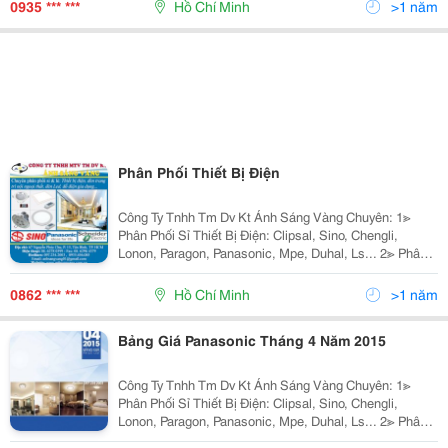
Sano, Quốc Ngọc, 168 Lighting, Kim Lo
0935 *** ***
Hồ Chí Minh
>1 năm
Phân Phối Thiết Bị Điện
Công Ty Tnhh Tm Dv Kt Ánh Sáng Vàng Chuyên: 1≫
Phân Phối Sỉ Thiết Bị Điện: Clipsal, Sino, Chengli,
Lonon, Paragon, Panasonic, Mpe, Duhal, Ls... 2≫ Phân
Phối Đèn Chiếu Sáng Nội Ngoại Thất: Hufa Lighting,
Fata Lighting, Euroto, Nét Việt, Sano,
0862 *** ***
Hồ Chí Minh
>1 năm
Bảng Giá Panasonic Tháng 4 Năm 2015
Công Ty Tnhh Tm Dv Kt Ánh Sáng Vàng Chuyên: 1≫
Phân Phối Sỉ Thiết Bị Điện: Clipsal, Sino, Chengli,
Lonon, Paragon, Panasonic, Mpe, Duhal, Ls... 2≫ Phân
Phối Đèn Chiếu Sáng Nội Ngoại Thất: Nét Việt, Euro,