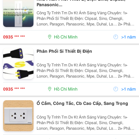
Panasonic...
Công Ty Tnhh Tm Dv Kt Ánh Sáng Vàng Chuyên: 1≫
Phân Phối Sỉ Thiết Bị Điện: Clipsal, Sino, Chengli,
Lonon, Paragon, Panasonic, Mpe, Duhal, Ls... 2≫ Phân
Phối Đèn Chiếu Sáng Nội Ngoại Thất: Nét Việt, Euro,
Sano, Quốc Ngọc, 168 Lighting, Kim Lo
0935 *** ***
Hồ Chí Minh
>1 năm
Phân Phối Sỉ Thiết Bị Điện
Công Ty Tnhh Tm Dv Kt Ánh Sáng Vàng Chuyên: 1≫
Phân Phối Sỉ Thiết Bị Điện: Clipsal, Sino, Chengli,
Lonon, Paragon, Panasonic, Mpe, Duhal, Ls... 2≫ Phân
Phối Đèn Chiếu Sáng Nội Ngoại Thất: Nét Việt, Euro,
Sano, Quốc Ngọc, 168 Lighting, Kim Lo
0935 *** ***
Hồ Chí Minh
>1 năm
Ổ Cắm, Công Tắc, Cb Cao Cấp, Sang Trọng
Công Ty Tnhh Tm Dv Kt Ánh Sáng Vàng Chuyên: 1≫
Phân Phối Sỉ Thiết Bị Điện: Clipsal, Sino, Chengli,
Lonon, Paragon, Panasonic, Mpe, Duhal, Ls... 2≫ Phân
Phối Đèn Chiếu Sáng Nội Ngoại Thất: Nét Việt, Euro,